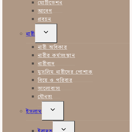
MENU
মোটিভেশন
আবেগ
প্রবচন
TOGGLE
নারী
CHILD
MENU
নারী অধিকার
নারীর কর্মসংস্থান
নারীবাদ
মুসলিম নারীদের পোশাক
বিয়ে ও পরিবার
ভালোবাসা
যৌনতা
TOGGLE
ইসলাম
CHILD
MENU
TOGGLE
ইবাদত