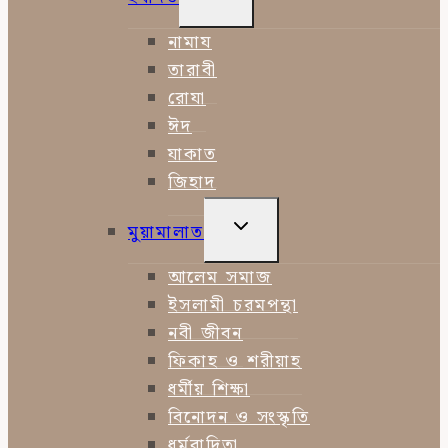
CHILD
MENU
নামায
তারাবী
রোযা
ঈদ
যাকাত
জিহাদ
TOGGLE
মুয়ামালাত
CHILD
MENU
আলেম সমাজ
ইসলামী চরমপন্থা
নবী জীবন
ফিকাহ ও শরীয়াহ
ধর্মীয় শিক্ষা
বিনোদন ও সংস্কৃতি
ধর্মবাদিতা