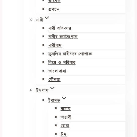
আবেগ
প্রবচন
নারী
নারী অধিকার
নারীর কর্মসংস্থান
নারীবাদ
মুসলিম নারীদের পোশাক
বিয়ে ও পরিবার
ভালোবাসা
যৌনতা
ইসলাম
ইবাদত
নামায
তারাবী
রোযা
ঈদ