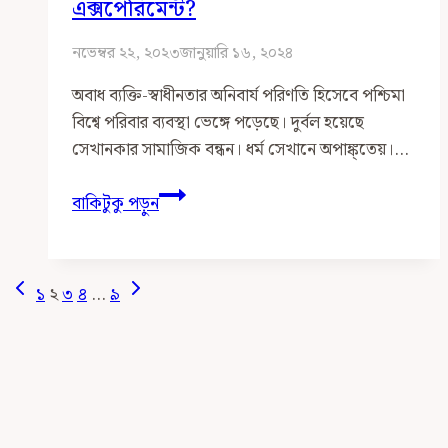
এক্সপেরিমেন্ট?
তা
কে
নভেম্বর ২২, ২০২৩
জানুয়ারি ১৬, ২০২৪
ঠিক
অবাধ ব্যক্তি-স্বাধীনতার অনিবার্য পরিণতি হিসেবে পশ্চিমা
করে
বিশ্বে পরিবার ব্যবস্থা ভেঙ্গে পড়েছে। দুর্বল হয়েছে
দিবে?
সেখানকার সামাজিক বন্ধন। ধর্ম সেখানে অপাঙ্ক্তেয়।…
শিক্ষা
বাকিটুকু পড়ুন
ব্যবস্থা
নিয়ে
কেন
Page
Previous
Next
১
২
৩
৪
…
৯
এত
Page
Page
Navigation
এক্সপেরিমেন্ট?