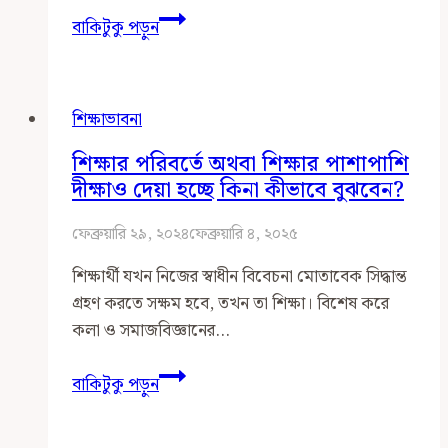
ছেলেটা
বাকিটুকু পড়ুন
রাজশাহী
হতে
এনআইটি
শিক্ষাভাবনা
কুরুক্ষেত্রতে
গেছে
শিক্ষার পরিবর্তে অথবা শিক্ষার পাশাপাশি
দীক্ষাও দেয়া হচ্ছে কিনা কীভাবে বুঝবেন?
ফেব্রুয়ারি ২৯, ২০২৪
ফেব্রুয়ারি ৪, ২০২৫
শিক্ষার্থী যখন নিজের স্বাধীন বিবেচনা মোতাবেক সিদ্ধান্ত
গ্রহণ করতে সক্ষম হবে, তখন তা শিক্ষা। বিশেষ করে
কলা ও সমাজবিজ্ঞানের…
শিক্ষার
বাকিটুকু পড়ুন
পরিবর্তে
অথবা