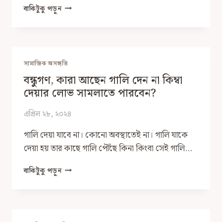
আপনি
বাকিটুকু পড়ুন
কতটুকু
সামাজিক?
কীভাবে
বুঝবেন?
সামাজিক অসঙ্গতি
বন্ধুগণ, কারা আছেন গালি দেন না কিম্বা
দেয়ার লোভ সামলাতে পারবেন?
এপ্রিল ২৮, ২০২৪
গালি দেয়া যাবে না। কোনো অবস্থাতেই না। গালি যাকে
দেয়া হয় তার কাছে গালি পৌঁছে কিনা কিংবা সেই গালি…
বন্ধুগণ,
বাকিটুকু পড়ুন
কারা
আছেন
গালি
দেন
না