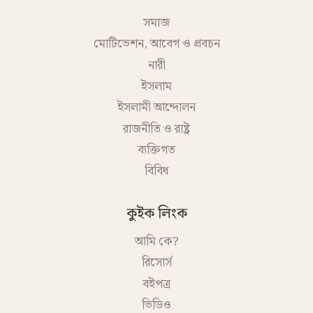
সমাজ
মোটিভেশন, আবেগ ও প্রবচন
নারী
ইসলাম
ইসলামী আন্দোলন
রাজনীতি ও রাষ্ট্র
ব্যক্তিগত
বিবিধ
কুইক লিংক
আমি কে?
রিসোর্স
বইপত্র
ভিডিও