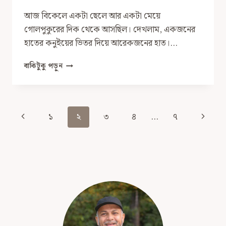
আজ বিকেলে একটা ছেলে আর একটা মেয়ে
গোলপুকুরের দিক থেকে আসছিল। দেখলাম, একজনের
হাতের কনুইয়ের ভিতর দিয়ে আরেকজনের হাত।…
ভালবাসা
বাকিটুকু পড়ুন
কি
অপরাধ?
Page
Previous
Next
১
২
৩
৪
…
৭
Navigation
Page
Page