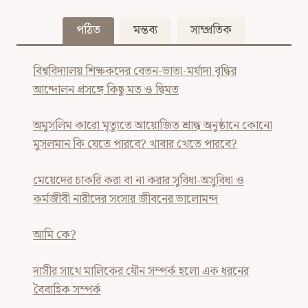
পঠিত
মন্তব্য
সাম্প্রতিক
বিশ্ববিদ্যালয় শিক্ষকদের বেতন-ভাতা-মর্যাদা বৃদ্ধির
আন্দোলন প্রসঙ্গে কিছু মত ও দ্বিমত
অমুসলিম কারো মৃত্যুতে আয়োজিত শ্রাদ্ধ অনুষ্ঠানে কোনো
মুসলমান কি যেতে পারবে? খাবার খেতে পারবে?
মেয়েদের চাকরি করা বা না করার সুবিধা-অসুবিধা ও
কর্মজীবী নারীদের সংসার জীবনের ভালোমন্দ
আমি কে?
দাসীর সাথে মালিকের যৌন সম্পর্ক হলো এক ধরনের
বৈবাহিক সম্পর্ক