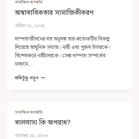
সামাজিক অসঙ্গতি
কিম্বা
অস্বাভাবিকতার সামাজিকীকরণ
দেয়ার
লোভ
সামলাতে
এপ্রিল ২০, ২০২৪
পারবেন?
দাম্পত্যজীবনের যত অনুষঙ্গ তার প্রত্যেকটির বিকল্প
দিয়েছে আধুনিক সমাজ। নারী এবং পুরুষ উভয়কে।
বিশেষকরে নারীদেরকে। সেক্স দাম্পত্য সম্পর্কের
মাধ্যমে…
অস্বাভাবিকতার
বাকিটুকু পড়ুন
সামাজিকীকরণ
সামাজিক অসঙ্গতি
ভালবাসা কি অপরাধ?
নভেম্বর ২১, ২০২৩