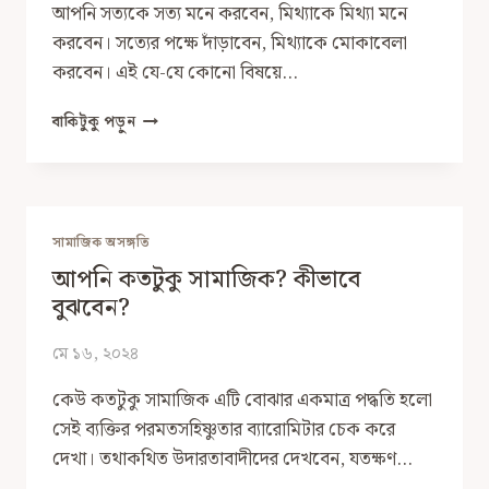
আপনি সত্যকে সত্য মনে করবেন, মিথ্যাকে মিথ্যা মনে
করবেন। সত্যের পক্ষে দাঁড়াবেন, মিথ্যাকে মোকাবেলা
করবেন। এই যে-যে কোনো বিষয়ে…
এপিসটেমিক
বাকিটুকু পড়ুন
অনেষ্টি
বনাম
হিপোক্রেসি
সামাজিক অসঙ্গতি
আপনি কতটুকু সামাজিক? কীভাবে
বুঝবেন?
মে ১৬, ২০২৪
কেউ কতটুকু সামাজিক এটি বোঝার একমাত্র পদ্ধতি হলো
সেই ব্যক্তির পরমতসহিষ্ণুতার ব্যারোমিটার চেক করে
দেখা। তথাকথিত উদারতাবাদীদের দেখবেন, যতক্ষণ…