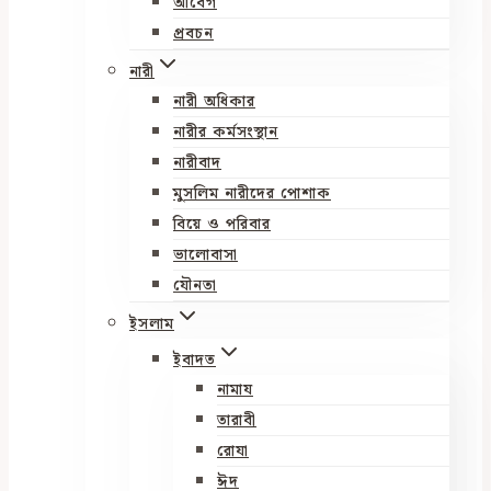
আবেগ
প্রবচন
নারী
নারী অধিকার
নারীর কর্মসংস্থান
নারীবাদ
মুসলিম নারীদের পোশাক
বিয়ে ও পরিবার
ভালোবাসা
যৌনতা
ইসলাম
ইবাদত
নামায
তারাবী
রোযা
ঈদ