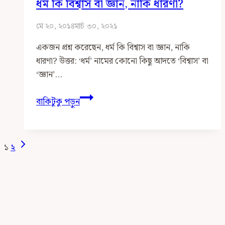
ধর্ম কি বিশ্বাস বা জ্ঞান, নাকি ধারণা?
মে ২০, ২০১৪
মার্চ ৩০, ২০২১
একজন প্রশ্ন করেছেন, ধর্ম কি বিশ্বাস বা জ্ঞান, নাকি
ধারণা? উত্তর: ‘ধর্ম’ নামের কোনো কিছু আদতে ‘বিশ্বাস’ বা
‘জ্ঞান’…
ধর্ম
বাকিটুকু পড়ুন
কি
বিশ্বাস
বা
Page
Next
১
২
জ্ঞান,
Page
Navigation
নাকি
ধারণা?