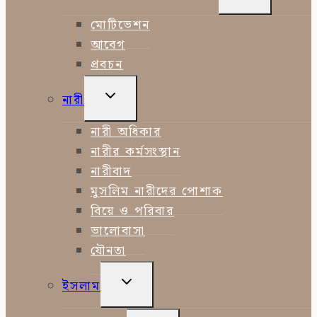
CHILD
MENU
মোটিভেশন
আবেগ
প্রবচন
TOGGLE
নারী
CHILD
MENU
নারী অধিকার
নারীর কর্মসংস্থান
নারীবাদ
মুসলিম নারীদের পোশাক
বিয়ে ও পরিবার
ভালোবাসা
যৌনতা
TOGGLE
ইসলাম
CHILD
MENU