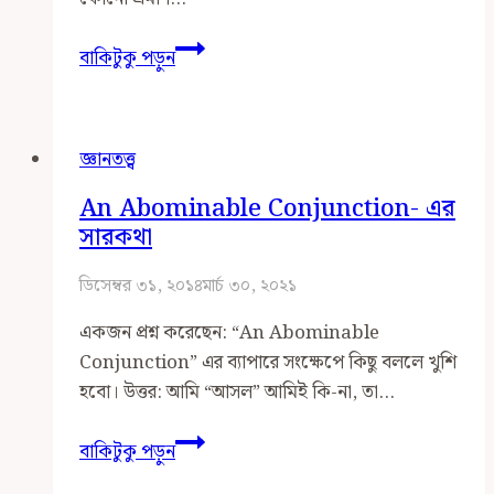
মত,
বাকিটুকু পড়ুন
পথ,
তত্ত্ব
ও
জ্ঞানতত্ত্ব
দর্শন:
রীতিমতো
An Abominable Conjunction- এর
উল্টাপাল্টা
সারকথা
বিদঘুটে
কিছু
ডিসেম্বর ৩১, ২০১৪
মার্চ ৩০, ২০২১
ব্যাপার-
একজন প্রশ্ন করেছেন: ‍‍‍“An Abominable
স্যাপার…
Conjunction” এর ব্যাপারে সংক্ষেপে কিছু বললে খুশি
হবো। উত্তর: আমি “আসল” আমিই কি-না, তা…
An
বাকিটুকু পড়ুন
Abominable