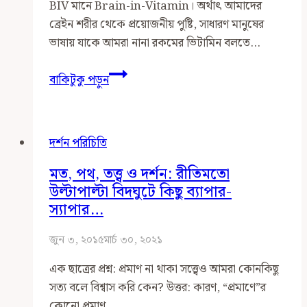
BIV মানে Brain-in-Vitamin। অর্থাৎ আমাদের
ব্রেইন শরীর থেকে প্রয়োজনীয় পুষ্টি, সাধারণ মানুষের
ভাষায় যাকে আমরা নানা রকমের ভিটামিন বলতে…
সংশয়বাদী
বাকিটুকু পড়ুন
BIV
যুক্তি,
মানবীয়
দর্শন পরিচিতি
চিন্তার
ঐশ্বরিকতা
মত, পথ, তত্ত্ব ও দর্শন: রীতিমতো
ও
উল্টাপাল্টা বিদঘুটে কিছু ব্যাপার-
সত্য
স্যাপার…
জ্ঞান
লাভের
জুন ৩, ২০১৫
মার্চ ৩০, ২০২১
উপায়
এক ছাত্রের প্রশ্ন: প্রমাণ না থাকা সত্ত্বেও আমরা কোনকিছু
সত্য বলে বিশ্বাস করি কেন? উত্তর: কারণ, “প্রমাণে”র
কোনো প্রমাণ…