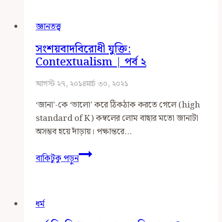
Conjunction-
এর
জ্ঞানতত্ত্ব
সারকথা
সংশয়বাদবিরোধী যুক্তি:
Contextualism | পর্ব ২
আগস্ট ২৭, ২০১৪
মার্চ ৩০, ২০২১
‘জানা’-কে ‘ভালো’ করে ঠিকঠাক করতে গেলে (high
standard of K) কম্বলের লোম বাছার মতো জানাটা
অসম্ভব হয়ে দাঁড়ায়। পক্ষান্তরে…
সংশয়বাদবিরোধী
বাকিটুকু পড়ুন
যুক্তি:
Contextualism
|
ধর্ম
পর্ব
২