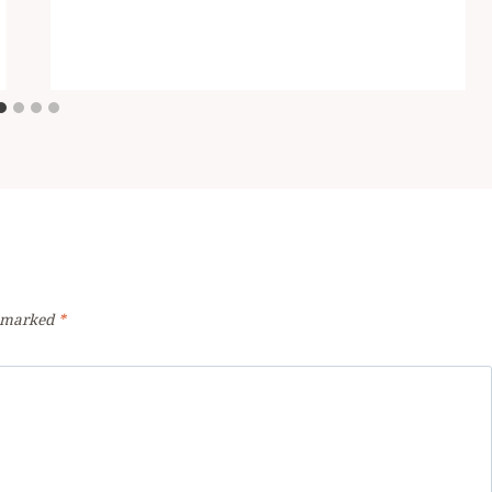
e marked
*