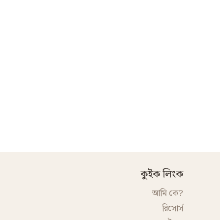
কুইক লিংক
আমি কে?
রিসোর্স