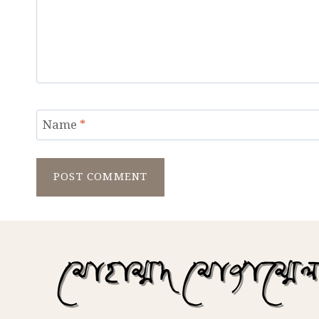
Name
*