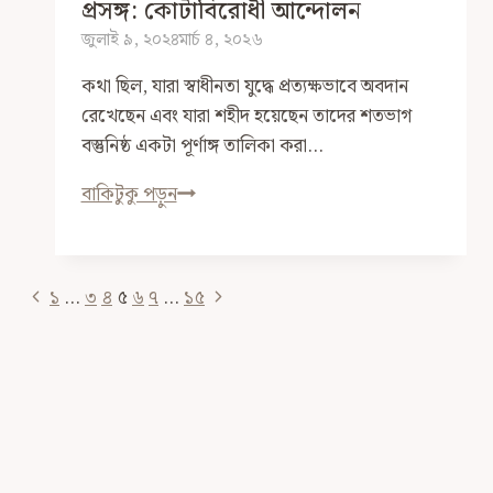
প্রসঙ্গ: কোটাবিরোধী আন্দোলন
এলাকাতে
জুলাই ৯, ২০২৪
মার্চ ৪, ২০২৬
কথা ছিল, যারা স্বাধীনতা যুদ্ধে প্রত্যক্ষভাবে অবদান
রেখেছেন এবং যারা শহীদ হয়েছেন তাদের শতভাগ
বস্তুনিষ্ঠ একটা পূর্ণাঙ্গ তালিকা করা…
প্রসঙ্গ:
বাকিটুকু পড়ুন
কোটাবিরোধী
আন্দোলন
Page
Previous
Next
১
…
৩
৪
৫
৬
৭
…
১৫
Page
Page
Navigation