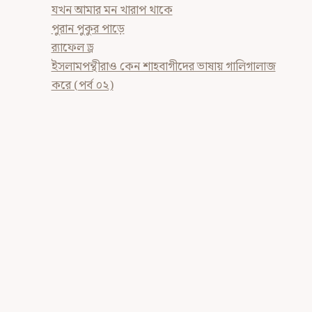
যখন আমার মন খারাপ থাকে
পুরান পুকুর পাড়ে
র‍্যাফেল ড্র
ইসলামপন্থীরাও কেন শাহবাগীদের ভাষায় গালিগালাজ
করে (পর্ব ০২)