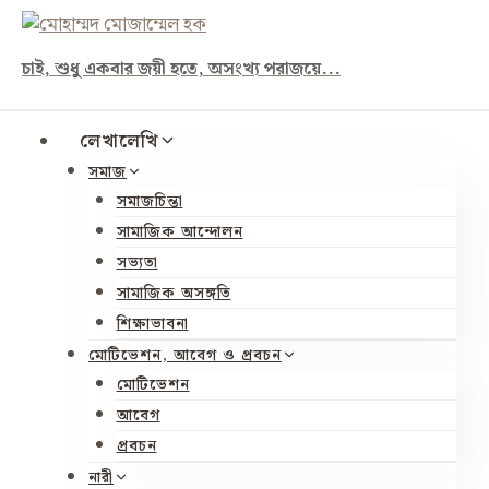
Skip
to
চাই, শুধু একবার জয়ী হতে, অসংখ্য পরাজয়ে...
content
লেখালেখি
সমাজ
সমাজচিন্তা
সামাজিক আন্দোলন
সভ্যতা
সামাজিক অসঙ্গতি
শিক্ষাভাবনা
মোটিভেশন, আবেগ ও প্রবচন
মোটিভেশন
আবেগ
প্রবচন
নারী