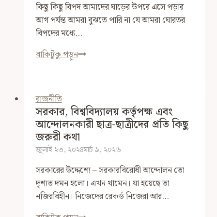
কিছু কিছু বিপদ আমাদের ঘাড়ের উপরে এসে পড়ার
আগ পর্যন্ত আমরা বুঝতে পারি না যে আমরা ঘোরতর
বিপদের মধ্যে…
‘ঊর্ধ্বতন
বাকিটুকু পড়ুন
কর্তৃপক্ষের
হুকুম’
পেলে
রাজনীতি
সশস্ত্র
সরকার, বিশ্ববিদ্যালয় কর্তৃপক্ষ এবং
বাহিনীর
আন্দোলনকারী ছাত্র-ছাত্রীদের প্রতি কিছু
সদস্যরা
জরুরী কথা
কেন
জুলাই ২৩, ২০২৪
মার্চ ৯, ২০২৬
নরপিশাচ
সরকারের উদ্দেশ্যে – সরকারবিরোধী আন্দোলন তো
হয়ে
দৃশ্যত দমন হলো। এখন থামেন। যা হয়েছে তা
ওঠে?
নজিরবিহীন। নিজেদের রেকর্ড নিজেরা আর…