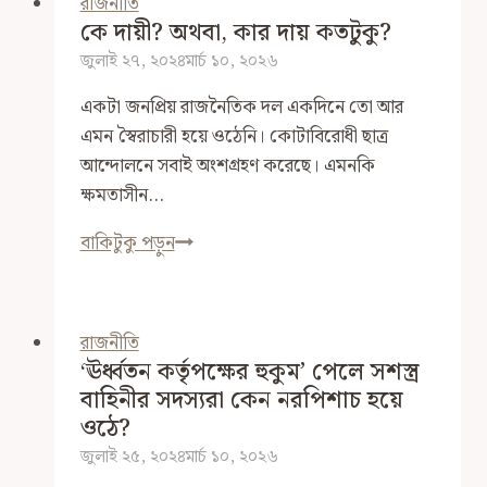
রাজনীতি
কে দায়ী? অথবা, কার দায় কতটুকু?
জুলাই ২৭, ২০২৪
মার্চ ১০, ২০২৬
একটা জনপ্রিয় রাজনৈতিক দল একদিনে তো আর
এমন স্বৈরাচারী হয়ে ওঠেনি। কোটাবিরোধী ছাত্র
আন্দোলনে সবাই অংশগ্রহণ করেছে। এমনকি
ক্ষমতাসীন…
কে
বাকিটুকু পড়ুন
দায়ী?
অথবা,
কার
রাজনীতি
দায়
‘ঊর্ধ্বতন কর্তৃপক্ষের হুকুম’ পেলে সশস্ত্র
কতটুকু?
বাহিনীর সদস্যরা কেন নরপিশাচ হয়ে
ওঠে?
জুলাই ২৫, ২০২৪
মার্চ ১০, ২০২৬