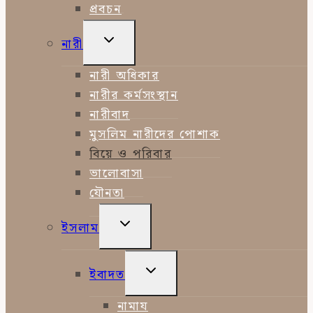
প্রবচন
TOGGLE
নারী
CHILD
MENU
নারী অধিকার
নারীর কর্মসংস্থান
নারীবাদ
মুসলিম নারীদের পোশাক
বিয়ে ও পরিবার
ভালোবাসা
যৌনতা
TOGGLE
ইসলাম
CHILD
MENU
TOGGLE
ইবাদত
CHILD
MENU
নামায