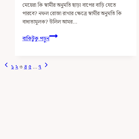
মেয়েরা কি স্বামীর অনুমতি ছাড়া বাপের বাড়ি যেতে
পারবে? নফল রোজা রাখার ক্ষেত্রে স্বামীর অনুমতি কি
বাধ্যতামূলক? উলিল আমর…
স্ত্রীর
বাকিটুকু পড়ুন
ব্যাপারে
স্বামীর
ক্ষমতা
Page
Previous
Next
১
২
৩
৪
৫
…
৭
কতটুকু?
Page
Page
Navigation