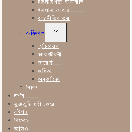
ইসলামপন্থী রাজনীতি
ইসলাম ও রাষ্ট্র
রাজনীতির তত্ত্ব
TOGGLE
ব্যক্তিগত
CHILD
MENU
স্মৃতিচারণ
আত্মজীবনী
ডায়েরি
কবিতা
অনুকবিতা
বিবিধ
দর্শন
মুক্তবুদ্ধি চর্চা কেন্দ্র
বইপত্র
রিসোর্স
অডিও