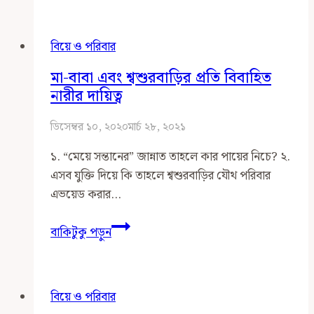
মানসিক
তা
বিয়ে ও পরিবার
অনতিক্রম্য
মা-বাবা এবং শ্বশুরবাড়ির প্রতি বিবাহিত
নারীর দায়িত্ব
ডিসেম্বর ১০, ২০২০
মার্চ ২৮, ২০২১
১.‍ “মেয়ে সন্তানের” জান্নাত তাহলে কার পায়ের নিচে? ২.
এসব যুক্তি দিয়ে কি তাহলে শ্বশুরবাড়ির যৌথ পরিবার
এভয়েড করার…
মা-
বাকিটুকু পড়ুন
বাবা
এবং
শ্বশুরবাড়ির
বিয়ে ও পরিবার
প্রতি