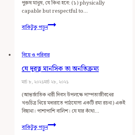
পুরুষ মানুষ, যে কিনা হবে: (১) physically
capable but respectful to…
কেমন
বাকিটুকু পড়ুন
পুরুষ
চাই
বিয়ে ও পরিবার
যে দূরত্ব মানসিক তা অনতিক্রম্য
মার্চ ৮, ২০২১
মার্চ ২৮, ২০২১
(আন্তর্জাতিক নারী দিবস উপলক্ষে দাম্পত্যজীবনের
খণ্ডচিত্র নিয়ে মধ্যরাতে পাঠযোগ্য একটি রম্য রচনা) একই
বিছানা। পাশাপাশি বালিশ। যে যার কাঁথা…
যে
বাকিটুকু পড়ুন
দূরত্ব