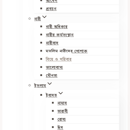
আবেগ
প্রবচন
নারী
নারী অধিকার
নারীর কর্মসংস্থান
নারীবাদ
মুসলিম নারীদের পোশাক
বিয়ে ও পরিবার
ভালোবাসা
যৌনতা
ইসলাম
ইবাদত
নামায
তারাবী
রোযা
ঈদ