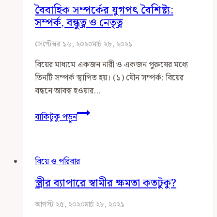
বিবাহিত
বৈবাহিক সম্পর্কের যুগপৎ বৈশিষ্ট্য:
নারীর
সম্পর্ক, বন্ধুত্ব ও নেতৃত্ব
দায়িত্ব
সেপ্টেম্বর ১৬, ২০২০
মার্চ ২৮, ২০২১
বিয়ের মাধ্যমে একজন নারী ও একজন পুরুষের মধ্যে
তিনটি সম্পর্ক স্থাপিত হয়। (১) যৌন সম্পর্ক: বিয়ের
বন্ধনে আবদ্ধ হওয়ার…
বৈবাহিক
বাকিটুকু পড়ুন
সম্পর্কের
যুগপৎ
বৈশিষ্ট্য:
বিয়ে ও পরিবার
সম্পর্ক,
বন্ধুত্ব
স্ত্রীর ব্যাপারে স্বামীর ক্ষমতা কতটুকু?
ও
নেতৃত্ব
আগস্ট ২৫, ২০২০
মার্চ ২৮, ২০২১