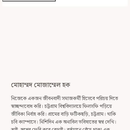
মোহাম্মদ মোজাম্মেল হক
নিজেকে একজন জীবনবাদী সমাজকর্মী হিসেবে পরিচয় দিতে
স্বাচ্ছন্দ্যবোধ করি। চট্টগ্রাম বিশ্ববিদ্যালয়ে ফিলসফি পড়িয়ে
জীবিকা নির্বাহ করি। গ্রামের বাড়ি ফটিকছড়ি, চট্টগ্রাম। থাকি
চবি ক্যাম্পাসে। নিশিদিন এক অনাবিল ভবিষ্যতের স্বপ্ন দেখি।
তাই, স্বপ্নের ফেরি করে বেড়াই। বর্তমানে বেঁচে থাকা এক