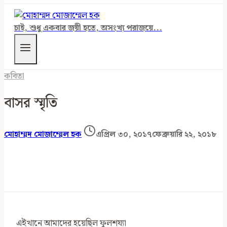
চাই, শুধু একবার জয়ী হতে, অসংখ্য পরাজয়ে...
কবিতা
বাসর স্মৃতি
মোহাম্মদ মোজাম্মেল হক
এপ্রিল ৩০, ২০১৭
ফেব্রুয়ারি ২২, ২০১৮
এইখানে আমাদের হয়েছিল ফুলশয্যা