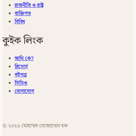
রাজনীতি ও রাষ্ট্র
ব্যক্তিগত
বিবিধ
কুইক লিংক
আমি কে?
রিসোর্স
বইপত্র
ভিডিও
যোগাযোগ
© ২০২৬ মোহাম্মদ মোজাম্মেল হক