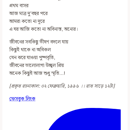
প্রথম বাসর
আজ মাত্র দু’বছর পরে
আমরা কতো না দূরে
এ ঘর আজি কতো না অবিন্যস্ত, অন্যের।
জীবনের সবকিছু ভীষণ বদলে যায়
কিছুই থাকে না অবিকল
যেন ঝরে যাওয়া পুষ্পবৃতি,
জীবনের ভালোলাগা উচ্ছ্বল প্রিয়
অনেক কিছুই আজ শুধু স্মৃতি…!
[প্রকৃত রচনাকাল: ০২ ফেব্রুয়ারি, ১৯৯৬ ।। রাত সাড়ে ১২টা]
ফেসবুক লিংক