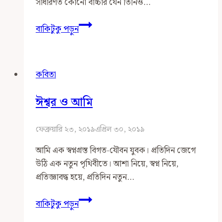
সাধারণত কোনো বাচ্চার যেন তিনিও…
সামাজিক
বাকিটুকু পড়ুন
যোগাযোগ
মাধ্যমে
আমাদের
কবিতা
আকুল
ললনাকুল
ঈশ্বর ও আমি
ফেব্রুয়ারি ২৩, ২০১৯
এপ্রিল ৩০, ২০১৯
আমি এক স্বপ্নগ্রস্ত বিগত-যৌবন যুবক। প্রতিদিন জেগে
উঠি এক নতুন পৃথিবীতে। আশা নিয়ে, স্বপ্ন নিয়ে,
প্রতিজ্ঞাবদ্ধ হয়ে, প্রতিদিন নতুন…
ঈশ্বর
বাকিটুকু পড়ুন
ও