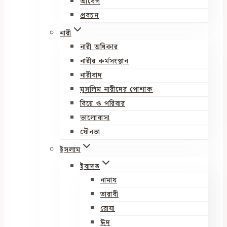
আবেগ
প্রবচন
নারী
নারী অধিকার
নারীর কর্মসংস্থান
নারীবাদ
মুসলিম নারীদের পোশাক
বিয়ে ও পরিবার
ভালোবাসা
যৌনতা
ইসলাম
ইবাদত
নামায
তারাবী
রোযা
ঈদ