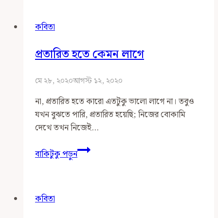
আমি
কবিতা
প্রতারিত হতে কেমন লাগে
মে ২৮, ২০২০
আগস্ট ১২, ২০২০
না, প্রতারিত হতে কারো এতটুকু ভালো লাগে না। তবুও
যখন বুঝতে পারি, প্রতারিত হয়েছি; নিজের বোকামি
দেখে তখন নিজেই…
প্রতারিত
বাকিটুকু পড়ুন
হতে
কেমন
লাগে
কবিতা