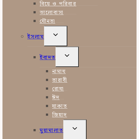
বিয়ে ও পরিবার
ভালোবাসা
যৌনতা
TOGGLE
ইসলাম
CHILD
MENU
TOGGLE
ইবাদত
CHILD
MENU
নামায
তারাবী
রোযা
ঈদ
যাকাত
জিহাদ
TOGGLE
মুয়ামালাত
CHILD