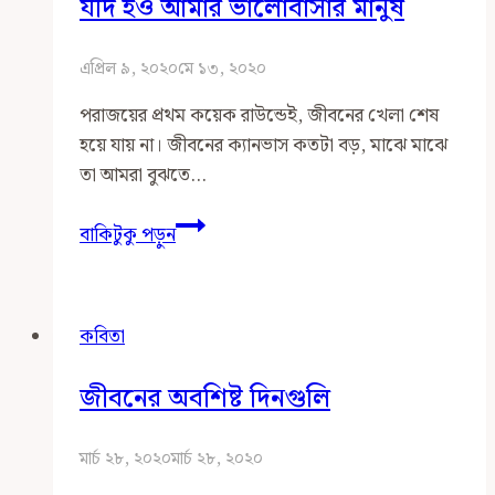
যদি হও আমার ভালোবাসার মানুষ
এপ্রিল ৯, ২০২০
মে ১৩, ২০২০
পরাজয়ের প্রথম কয়েক রাউন্ডেই, জীবনের খেলা শেষ
হয়ে যায় না। জীবনের ক্যানভাস কতটা বড়, মাঝে মাঝে
তা আমরা বুঝতে…
যদি
বাকিটুকু পড়ুন
হও
আমার
ভালোবাসার
কবিতা
মানুষ
জীবনের অবশিষ্ট দিনগুলি
মার্চ ২৮, ২০২০
মার্চ ২৮, ২০২০