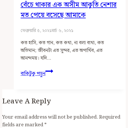
বেঁচে থাকার এক অসীম আকুতি নেশার
মত পেয়ে বসেছে আমাকে
ফেব্রুয়ারি ৫, ২০২১
মার্চ ৬, ২০২১
কত হাসি, কত গান, কত কথা, না বলা ব্যথা, কত
অভিমান; জীবনটা এত সুন্দর, এত অপার্থিব, এত
আনন্দময়। যদি…
বেঁচে
বাকিটুকু পড়ুন
থাকার
এক
অসীম
Leave A Reply
আকুতি
নেশার
মত
Your email address will not be published.
Required
পেয়ে
fields are marked
*