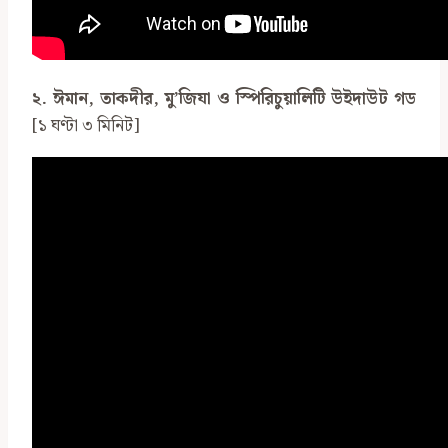
২. ঈমান, তাকদীর, মু’জিযা ও স্পিরিচুয়ালিটি উইদাউট গড
[১ ঘণ্টা ৩ মিনিট]