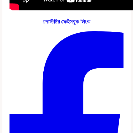
পোস্টটির ফেইসবুক লিংক