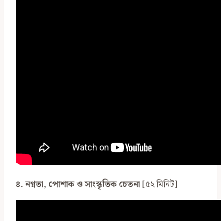
৪. নগ্নতা, পোশাক ও সাংস্কৃতিক চেতনা
[৫২ মিনিট]