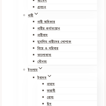
আবেগ
প্রবচন
নারী
নারী অধিকার
নারীর কর্মসংস্থান
নারীবাদ
মুসলিম নারীদের পোশাক
বিয়ে ও পরিবার
ভালোবাসা
যৌনতা
ইসলাম
ইবাদত
নামায
তারাবী
রোযা
ঈদ