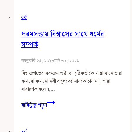
ধর্ম
হলো
ধর্ম
না
কেন?
পরমসত্তায় বিশ্বাসের সাথে ধর্মের
স্রষ্টা
থাকলেও
সম্পর্ক
প্রচলিত
সব
জানুয়ারি ২৫, ২০১৮
মার্চ ৩১, ২০২১
ধর্মই
বিশ্ব জগতের একজন স্রষ্টা বা সৃষ্টিকর্তাকে যারা মানে তারা
মানুষের
কখনো কখনো নবী রসূলদের মানতে চান না। তারা
বানানো,
সাধারণত বলেন,…
ব্যাপারটা
কি
পরমসত্তায়
বাকিটুকু পড়ুন
এমন
বিশ্বাসের
নয়?
সাথে
ধর্মের