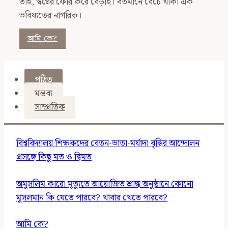
তাই, স্বপ্নের ফেরি করে বেড়াই। বর্তমানে বেঁচে থাকা এক
ভবিষ্যতের নাগরিক।
আমি কে?
পঠিত
মন্তব্য
সাম্প্রতিক
বিশ্ববিদ্যালয় শিক্ষকদের বেতন-ভাতা-মর্যাদা বৃদ্ধির আন্দোলন
প্রসঙ্গে কিছু মত ও দ্বিমত
অমুসলিম কারো মৃত্যুতে আয়োজিত শ্রাদ্ধ অনুষ্ঠানে কোনো
মুসলমান কি যেতে পারবে? খাবার খেতে পারবে?
আমি কে?