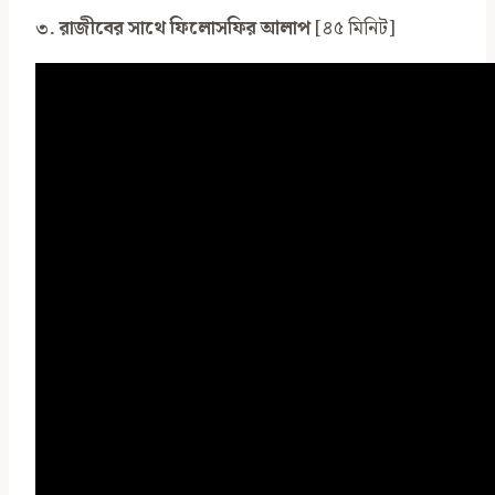
৩. রাজীবের সাথে ফিলোসফির আলাপ
[৪৫ মিনিট]