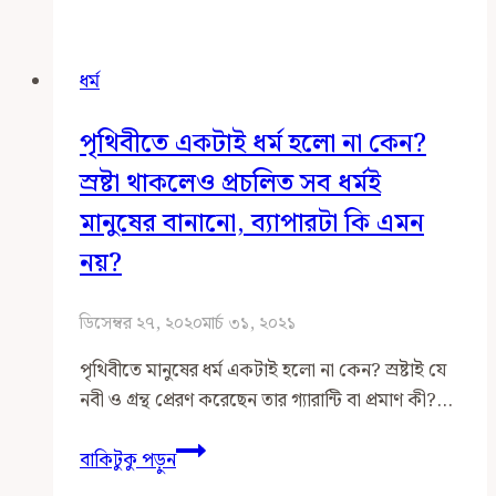
কেন?
কীভাবে
ধর্ম
বুঝবো
কোন
পৃথিবীতে একটাই ধর্ম হলো না কেন?
ধর্ম
সঠিক?
স্রষ্টা থাকলেও প্রচলিত সব ধর্মই
মানুষের বানানো, ব্যাপারটা কি এমন
নয়?
ডিসেম্বর ২৭, ২০২০
মার্চ ৩১, ২০২১
পৃথিবীতে মানুষের ধর্ম একটাই হলো না কেন? স্রষ্টাই যে
নবী ও গ্রন্থ প্রেরণ করেছেন তার গ্যারান্টি বা প্রমাণ কী?…
পৃথিবীতে
বাকিটুকু পড়ুন
একটাই