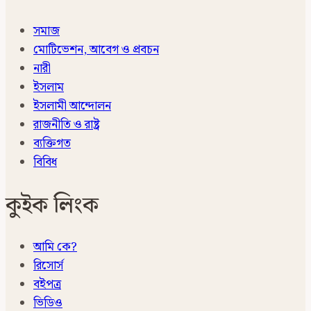
সমাজ
মোটিভেশন, আবেগ ও প্রবচন
নারী
ইসলাম
ইসলামী আন্দোলন
রাজনীতি ও রাষ্ট্র
ব্যক্তিগত
বিবিধ
কুইক লিংক
আমি কে?
রিসোর্স
বইপত্র
ভিডিও