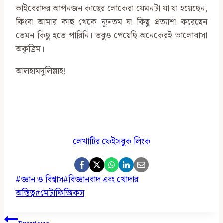
ভাইবেরাদর আপনজন কাছের লোকেরা যেমনটা যা যা হয়েছেন,
কিংবা আমার কাছ থেকে ন্যূনতম যা কিছু প্রত্যাশা করেছেন
তেমন কিছু হতে পারিনি। তবুও পেয়েছি অনেকেরই ভালোবাসা
অকৃত্রিম।
আলহামদুলিল্লাহ!
লেখাটির ফেইসবুক লিংক
Post
#
জ্ঞান ও বিশ্বাস
#
বিজ্ঞানবাদ এবং খোদার
Tags:
অস্তিত্ব
#
মেটাফিজিকস
Post