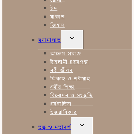
রোযা
ঈদ
যাকাত
জিহাদ
TOGGLE
মুয়ামালাত
CHILD
MENU
আলেম সমাজ
ইসলামী চরমপন্থা
নবী জীবন
ফিকাহ ও শরীয়াহ
ধর্মীয় শিক্ষা
বিনোদন ও সংস্কৃতি
ধর্মবাদিতা
উত্তরাধিকার
TOGGLE
তত্ত্ব ও মতাদর্শ
CHILD