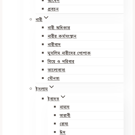
আবেগ
প্রবচন
নারী
নারী অধিকার
নারীর কর্মসংস্থান
নারীবাদ
মুসলিম নারীদের পোশাক
বিয়ে ও পরিবার
ভালোবাসা
যৌনতা
ইসলাম
ইবাদত
নামায
তারাবী
রোযা
ঈদ