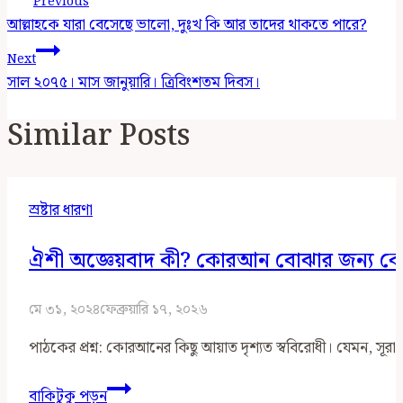
Previous
Navigation
আল্লাহকে যারা বেসেছে ভালো, দুঃখ কি আর তাদের থাকতে পারে?
Next
সাল ২০৭৫। মাস জানুয়ারি। ত্রিবিংশতম দিবস।
Similar Posts
স্রষ্টার ধারণা
ঐশী অজ্ঞেয়বাদ কী? কোরআন বোঝার জন্য কে
মে ৩১, ২০২৪
ফেব্রুয়ারি ১৭, ২০২৬
পাঠকের প্রশ্ন: কোরআনের কিছু আয়াত দৃশ্যত স্ববিরোধী। যেমন, সূর
ঐশী
বাকিটুকু পড়ুন