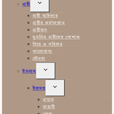
TOGGLE
নারী
CHILD
MENU
নারী অধিকার
নারীর কর্মসংস্থান
নারীবাদ
মুসলিম নারীদের পোশাক
বিয়ে ও পরিবার
ভালোবাসা
যৌনতা
TOGGLE
ইসলাম
CHILD
MENU
TOGGLE
ইবাদত
CHILD
MENU
নামায
তারাবী