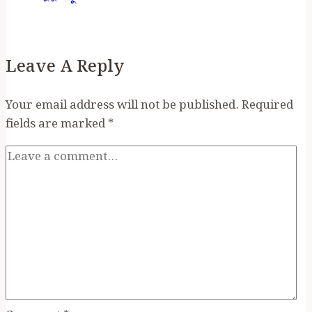
অজ্ঞেয়বাদ
কী?
কোরআন
বোঝার
Leave A Reply
জন্য
কেন
Your email address will not be published.
Required
এটি
fields are marked
*
জরুরী?