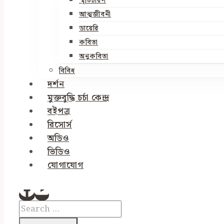
স্মৃতিচারণ
আত্মজীবনী
ডায়েরি
কবিতা
অনুকবিতা
বিবিধ
দর্শন
মুক্তবুদ্ধি চর্চা কেন্দ্র
বইপত্র
রিসোর্স
অডিও
ভিডিও
যোগাযোগ
Search
for: