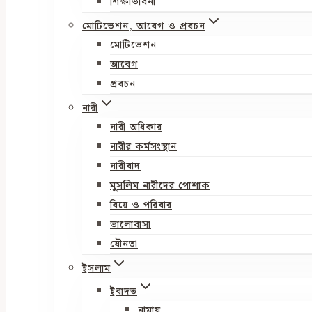
শিক্ষাভাবনা
মোটিভেশন, আবেগ ও প্রবচন
মোটিভেশন
আবেগ
প্রবচন
নারী
নারী অধিকার
নারীর কর্মসংস্থান
নারীবাদ
মুসলিম নারীদের পোশাক
বিয়ে ও পরিবার
ভালোবাসা
যৌনতা
ইসলাম
ইবাদত
নামায