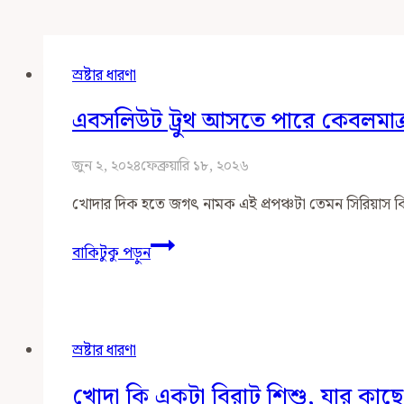
স্রষ্টার ধারণা
এবসলিউট ট্রুথ আসতে পারে কেবলমাত
জুন ২, ২০২৪
ফেব্রুয়ারি ১৮, ২০২৬
খোদার দিক হতে জগৎ নামক এই প্রপঞ্চটা তেমন সিরিয়াস কি
এবসলিউট
বাকিটুকু পড়ুন
ট্রুথ
আসতে
পারে
কেবলমাত্র
স্রষ্টার ধারণা
কোনো
এবসলিউট
খোদা কি একটা বিরাট শিশু, যার কা