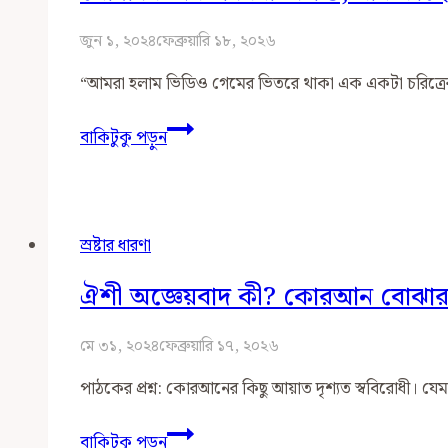
এন্টিটি
হতে
জুন ১, ২০২৪
ফেব্রুয়ারি ১৮, ২০২৬
“আমরা হলাম ভিডিও গেমের ভিতরে থাকা এক একটা চরিত্রে
খোদা
বাকিটুকু পড়ুন
কি
একটা
বিরাট
শিশু,
স্রষ্টার ধারণা
যার
কাছে
ঐশী অজ্ঞেয়বাদ কী? কোরআন বোঝার
জগত
একটা
মে ৩১, ২০২৪
ফেব্রুয়ারি ১৭, ২০২৬
ভিডিও
পাঠকের প্রশ্ন: কোরআনের কিছু আয়াত দৃশ্যত স্ববিরোধী। যে
গেইম?
ঐশী
বাকিটুকু পড়ুন