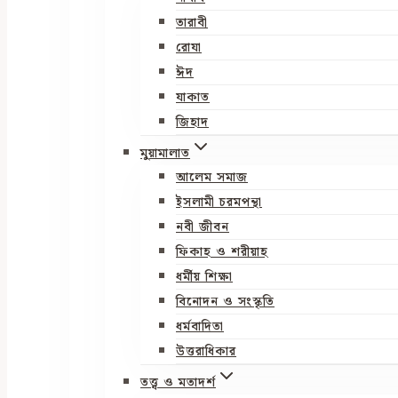
তারাবী
রোযা
ঈদ
যাকাত
জিহাদ
মুয়ামালাত
আলেম সমাজ
ইসলামী চরমপন্থা
নবী জীবন
ফিকাহ ও শরীয়াহ
ধর্মীয় শিক্ষা
বিনোদন ও সংস্কৃতি
ধর্মবাদিতা
উত্তরাধিকার
তত্ত্ব ও মতাদর্শ