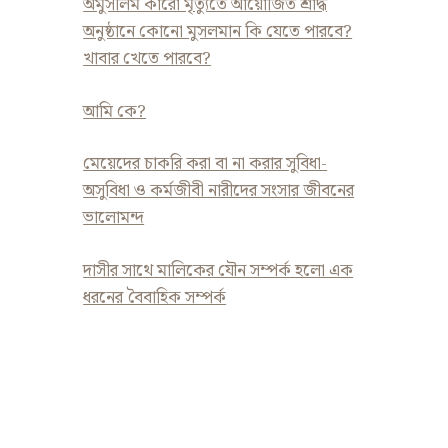
অমুসলিম কারো মৃত্যুতে আয়োজিত শ্রাদ্ধ
অনুষ্ঠানে কোনো মুসলমান কি যেতে পারবে?
খাবার খেতে পারবে?
আমি কে?
মেয়েদের চাকরি করা বা না করার সুবিধা-
এবসলিউট ট্রুথ আসতে পারে কেবলমাত্র
অসুবিধা ও কর্মজীবী নারীদের সংসার জীবনের
কোনো এবসলিউট এন্টিটি হতে
ভালোমন্দ
জুন ২, ২০২৪
দাসীর সাথে মালিকের যৌন সম্পর্ক হলো এক
ধরনের বৈবাহিক সম্পর্ক