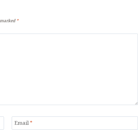
e marked
*
Email
*