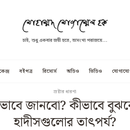
চাই, শুধু একবার জয়ী হতে, অসংখ্য পরাজয়ে...
কেন্দ্র
বইপত্র
রিসোর্স
অডিও
ভিডিও
যোগাযো
স্রষ্টার ধারণা
াবে জানবো? কীভাবে বুঝবো 
হাদীসগুলোর তাৎপর্য?