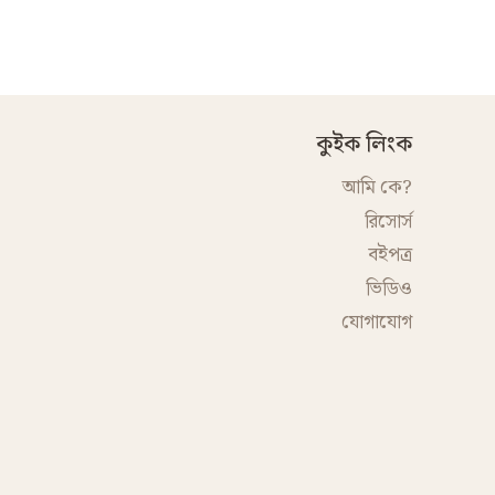
কুইক লিংক
আমি কে?
রিসোর্স
বইপত্র
ভিডিও
যোগাযোগ