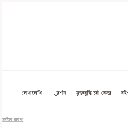
Skip
to
content
লেখালেখি
দর্শন
মুক্তবুদ্ধি চর্চা কেন্দ্র
বইপ
স্রষ্টার ধারণা