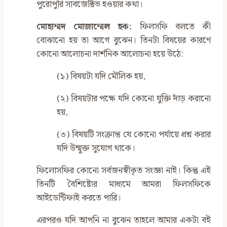
পুরোপুরি সাবজেক্টিভ হওয়ার কথা।
মোহাম্মদ মোজাম্মেল হক:
ফিলসফি বলতে কী
বোঝানো হয় তা আগে বুঝেন। তিনটা বিষয়ের কারণে
কোনো আলোচনা দার্শনিক আলোচনা হয়ে উঠে:
(১) বিষয়টা যদি মৌলিক হয়,
(২) বিষয়টার পক্ষে যদি কোনো যুক্তি দাঁড় করানো
হয়,
(৩) বিষয়টি সংক্রান্ত যে কোনো পর্যায়ে প্রশ্ন করার
যদি উন্মুক্ত সুযোগ থাকে।
ফিলোসফির কোনো সর্বজনস্বীকৃত সংজ্ঞা নাই। কিন্তু এই
তিনটি বৈশিষ্ট্যের মাধ্যমে আমরা ফিলসফিকে
আইডেন্টিফাই করতে পারি।
এরপরও যদি আপনি না বুঝেন তাহলে আমার একটা বই