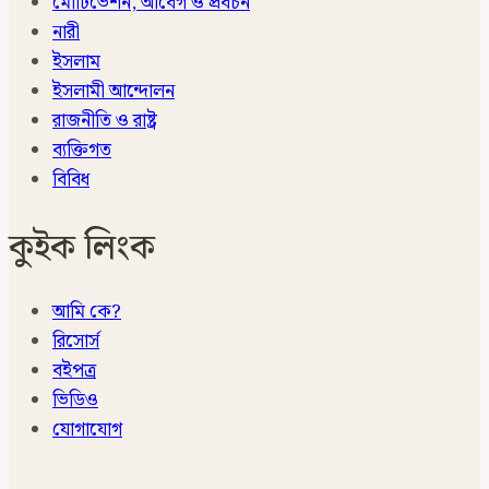
মোটিভেশন, আবেগ ও প্রবচন
নারী
ইসলাম
ইসলামী আন্দোলন
রাজনীতি ও রাষ্ট্র
ব্যক্তিগত
বিবিধ
কুইক লিংক
আমি কে?
রিসোর্স
বইপত্র
ভিডিও
যোগাযোগ