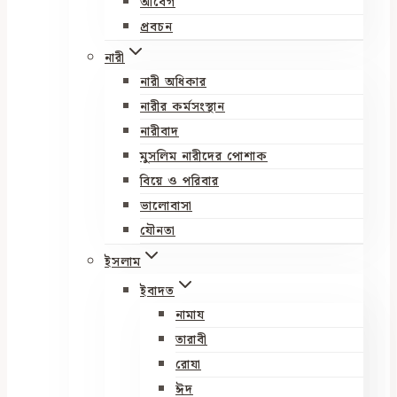
আবেগ
প্রবচন
নারী
নারী অধিকার
নারীর কর্মসংস্থান
নারীবাদ
মুসলিম নারীদের পোশাক
বিয়ে ও পরিবার
ভালোবাসা
যৌনতা
ইসলাম
ইবাদত
নামায
তারাবী
রোযা
ঈদ