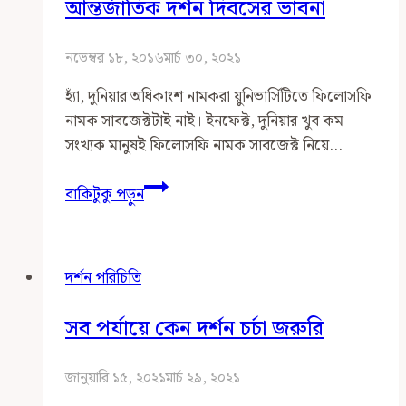
আন্তর্জাতিক দর্শন দিবসের ভাবনা
নভেম্বর ১৮, ২০১৬
মার্চ ৩০, ২০২১
হ্যাঁ, দুনিয়ার অধিকাংশ নামকরা য়ুনিভার্সিটিতে ফিলোসফি
নামক সাবজেক্টটাই নাই। ইনফেক্ট, দুনিয়ার খুব কম
সংখ্যক মানুষই ফিলোসফি নামক সাবজেক্ট নিয়ে…
আন্তর্জাতিক
বাকিটুকু পড়ুন
দর্শন
দিবসের
ভাবনা
দর্শন পরিচিতি
সব পর্যায়ে কেন দর্শন চর্চা জরুরি
জানুয়ারি ১৫, ২০২১
মার্চ ২৯, ২০২১