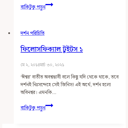
বিজ্ঞান
বাকিটুকু পড়ুন
ও
দর্শন
দর্শন পরিচিতি
ফিলোসফিক্যাল টুইটস ১
মে ২, ২০১৪
মার্চ ৩০, ২০২১
‘ঈশ্বর’ ব্যতীত অবশ্বম্ভাবী বলে কিছু যদি থেকে থাকে, তবে
দর্শনই নিঃসন্দেহে সেই জিনিস! এই অর্থে, দর্শন হলো
অবিনশ্বর। এমনকি…
ফিলোসফিক্যাল
বাকিটুকু পড়ুন
টুইটস
১