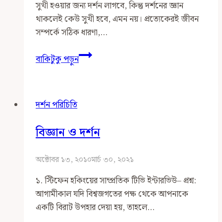
সুখী হওয়ার জন্য দর্শন লাগবে, কিন্তু দর্শনের জ্ঞান
থাকলেই কেউ সুখী হবে, এমন নয়। প্রত্যেকেরই জীবন
সম্পর্কে সঠিক ধারণা,…
সব
বাকিটুকু পড়ুন
পর্যায়ে
কেন
দর্শন
দর্শন পরিচিতি
চর্চা
জরুরি
বিজ্ঞান ও দর্শন
অক্টোবর ১৩, ২০১০
মার্চ ৩০, ২০২১
১. স্টিফেন হকিংয়ের সাম্প্রতিক টিভি ইন্টারভিউ– প্রশ্ন:
আগামীকাল যদি বিশ্বজগতের পক্ষ থেকে আপনাকে
একটি বিরাট উপহার দেয়া হয়, তাহলে…