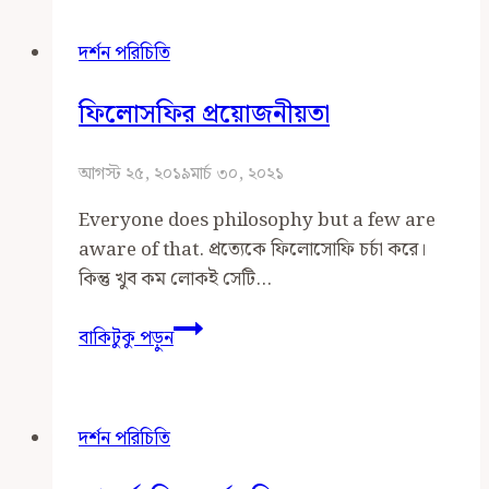
অবস্থান
দর্শন পরিচিতি
ফিলোসফির প্রয়োজনীয়তা
আগস্ট ২৫, ২০১৯
মার্চ ৩০, ২০২১
Everyone does philosophy but a few are
aware of that. প্রত্যেকে ফিলোসোফি চর্চা করে।
কিন্তু খুব কম লোকই সেটি…
ফিলোসফির
বাকিটুকু পড়ুন
প্রয়োজনীয়তা
দর্শন পরিচিতি