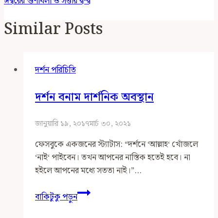
ঈশ্বরের গুণাবলী ও সত্তার দ্বন্দ্ব
Similar Posts
দর্শন পরিচিতি
দর্শন বনাম দার্শনিক অবস্থান
জানুয়ারি ১৯, ২০১৭
মার্চ ৩০, ২০২১
ফেসবুকে একজনের স্ট্যাটাস: “দর্শনে ‘আল্লাহ‘ খোঁজলে
‘নাই‘ পাইবেন। তখন আপনের নাস্তিক হতেই হবে। না
হইলে আপনের মধ্যে সততা নাই।”…
দর্শন
বাকিটুকু পড়ুন
বনাম
দার্শনিক