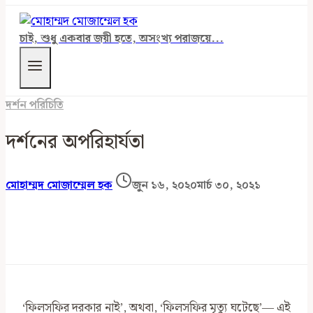
চাই, শুধু একবার জয়ী হতে, অসংখ্য পরাজয়ে...
দর্শন পরিচিতি
দর্শনের অপরিহার্যতা
মোহাম্মদ মোজাম্মেল হক
জুন ১৬, ২০২০
মার্চ ৩০, ২০২১
‌‘ফিলসফির দরকার নাই’, অথবা, ‌‘ফিলসফির মৃত্যু ঘটেছে’— এই