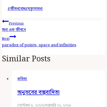
Post
#
জীবনবোধ
#
মৃত্যুভাবনা
Tags:
Post
Previous
Navigation
অন্য এক জীবনে
Next
paradox of points, space and infinities
Similar Posts
কবিতা
অনুভবের বস্তুবাদিতা
সেপ্টেম্বর ৫, ২০১৭
ফেব্রুয়ারি ২২, ২০১৮