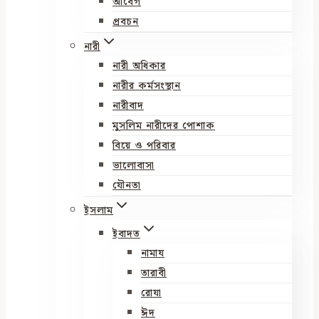
আবেগ
প্রবচন
নারী
নারী অধিকার
নারীর কর্মসংস্থান
নারীবাদ
মুসলিম নারীদের পোশাক
বিয়ে ও পরিবার
ভালোবাসা
যৌনতা
ইসলাম
ইবাদত
নামায
তারাবী
রোযা
ঈদ