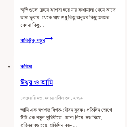
স্মৃতিগুলো ক্রমে ঝাপসা হয়ে যায় কথামালা থেমে আসে
ভাষা ফুরায়, থেকে যায় শুধু কিছু অনুভব কিছু অব্যক্ত
বেদনা কিছু…
অনুভবের
বাকিটুকু পড়ুন
বস্তুবাদিতা
কবিতা
ঈশ্বর ও আমি
ফেব্রুয়ারি ২৩, ২০১৯
এপ্রিল ৩০, ২০১৯
আমি এক স্বপ্নগ্রস্ত বিগত-যৌবন যুবক। প্রতিদিন জেগে
উঠি এক নতুন পৃথিবীতে। আশা নিয়ে, স্বপ্ন নিয়ে,
প্রতিজ্ঞাবদ্ধ হয়ে, প্রতিদিন নতুন…