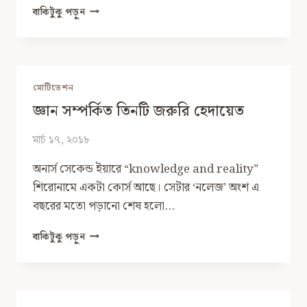
জীবিতরা-
বাকিটুকু পড়ুন
ই
শুধু
মৃত্যুর
সৌভাগ্য
লাভ
মোটিভেশন
করতে
জ্ঞান সম্পর্কিত তিনটি জরুরি হেদায়েত
পারে
মার্চ ১৭, ২০১৮
অনার্স সেকেন্ড ইয়ারে “knowledge and reality”
শিরোনামে একটা কোর্স আছে। সেটার ‘নলেজ’ অংশ এ
বছরের মতো পড়ানো শেষ হলো…
জ্ঞান
বাকিটুকু পড়ুন
সম্পর্কিত
তিনটি
জরুরি
হেদায়েত