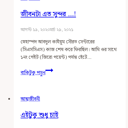
জীবনটা এত সুন্দর …!
আগস্ট ১৯, ২০২০
মার্চ ২৯, ২০২১
স্নেহাস্পদ আবদুল কাইয়ূম সৌরভ সেন্টারের
(সিএসসিএস) কাজ শেষ করে ফিরছিল। আমি ওর সাথে
১নং গেইট (জিরো পয়েন্ট) পর্যন্ত হেঁটে…
জীবনটা
বাকিটুকু পড়ুন
এত
সুন্দর
…!
আত্মজীবনী
এইটুকু শুধু চাই