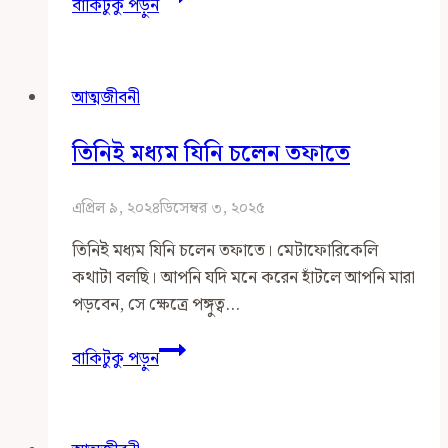
বাকিটুকু পড়ুন
আমরা
কাঁদতে
পারি,
আত্মজীবনী
আনন্দে
এবং
তিনিই মধ্যম যিনি চলেন তফাতে
দুঃখে
এপ্রিল ৯, ২০২৪
ডিসেম্বর ৩, ২০২৫
তিনিই মধ্যম যিনি চলেন তফাতে। মেটাফোরিকেলি
কথাটা বলছি। আপনি যদি মনে করেন হাঁটলে আপনি মারা
পড়বেন, সে ক্ষেত্রে পঙ্গুত্ব…
তিনিই
বাকিটুকু পড়ুন
মধ্যম
যিনি
চলেন