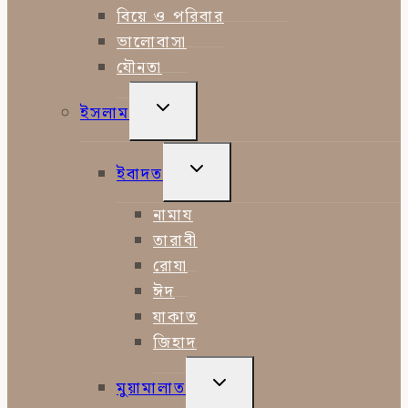
বিয়ে ও পরিবার
ভালোবাসা
যৌনতা
TOGGLE
ইসলাম
CHILD
MENU
TOGGLE
ইবাদত
CHILD
MENU
নামায
তারাবী
রোযা
ঈদ
যাকাত
জিহাদ
TOGGLE
মুয়ামালাত
CHILD