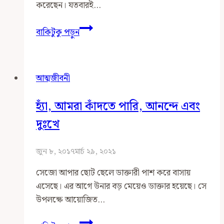
করেছেন। যতবারই…
প্রথম
বাকিটুকু পড়ুন
শাড়ি
প্রথম
নারী
আত্মজীবনী
হ্যাঁ, আমরা কাঁদতে পারি, আনন্দে এবং
দুঃখে
জুন ৮, ২০১৭
মার্চ ২৯, ২০২১
সেজো আপার ছোট ছেলে ডাক্তারী পাশ করে বাসায়
এসেছে। এর আগে উনার বড় মেয়েও ডাক্তার হয়েছে। সে
উপলক্ষে আয়োজিত…
হ্যাঁ,