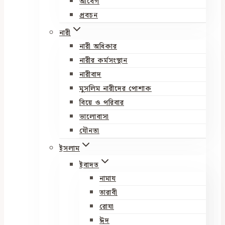
আবেগ
প্রবচন
নারী
নারী অধিকার
নারীর কর্মসংস্থান
নারীবাদ
মুসলিম নারীদের পোশাক
বিয়ে ও পরিবার
ভালোবাসা
যৌনতা
ইসলাম
ইবাদত
নামায
তারাবী
রোযা
ঈদ