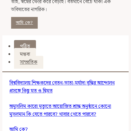
তাই, স্বপ্নের ফেরি করে বেড়াই। বর্তমানে বেঁচে থাকা এক
ভবিষ্যতের নাগরিক।
আমি কে?
পঠিত
মন্তব্য
সাম্প্রতিক
বিশ্ববিদ্যালয় শিক্ষকদের বেতন-ভাতা-মর্যাদা বৃদ্ধির আন্দোলন
প্রসঙ্গে কিছু মত ও দ্বিমত
অমুসলিম কারো মৃত্যুতে আয়োজিত শ্রাদ্ধ অনুষ্ঠানে কোনো
মুসলমান কি যেতে পারবে? খাবার খেতে পারবে?
আমি কে?