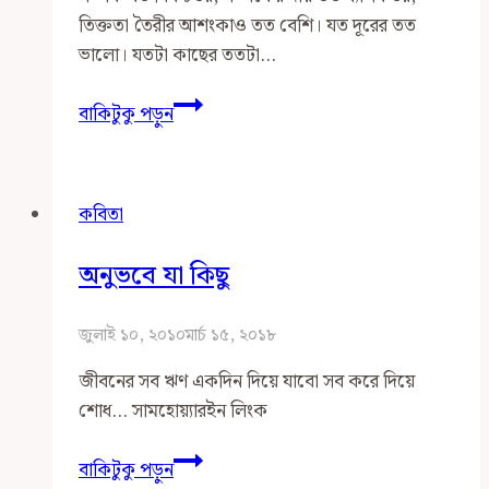
তিক্ততা তৈরীর আশংকাও তত বেশি। যত দূরের তত
ভালো। যতটা কাছের ততটা…
পাওয়া
বাকিটুকু পড়ুন
না
পাওয়ার
মাঝে
কবিতা
অনুভবে যা কিছু
জুলাই ১০, ২০১০
মার্চ ১৫, ২০১৮
জীবনের সব ঋণ একদিন দিয়ে যাবো সব করে দিয়ে
শোধ… সামহোয়্যারইন লিংক
অনুভবে
বাকিটুকু পড়ুন
যা