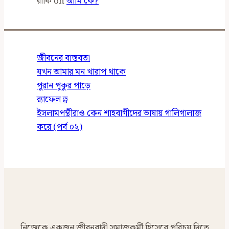
রাফি
on
আমি কে?
জীবনের বাস্তবতা
যখন আমার মন খারাপ থাকে
পুরান পুকুর পাড়ে
র‍্যাফেল ড্র
ইসলামপন্থীরাও কেন শাহবাগীদের ভাষায় গালিগালাজ
করে (পর্ব ০২)
নিজেকে একজন জীবনবাদী সমাজকর্মী হিসেবে পরিচয় দিতে