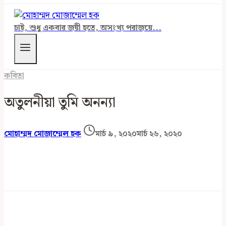
চাই, শুধু একবার জয়ী হতে, অসংখ্য পরাজয়ে...
কবিতা
অতুলনীয়া তুমি অনন্যা
মোহাম্মদ মোজাম্মেল হক
মার্চ ৯, ২০২০
মার্চ ২৬, ২০২০