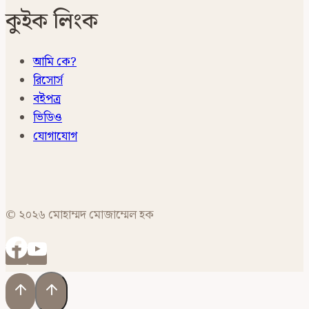
কুইক লিংক
আমি কে?
রিসোর্স
বইপত্র
ভিডিও
যোগাযোগ
© ২০২৬ মোহাম্মদ মোজাম্মেল হক