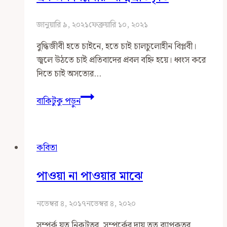
জানুয়ারি ৯, ২০২১
ফেব্রুয়ারি ১০, ২০২১
বুদ্ধিজীবী হতে চাইনে, হতে চাই চালচুলোহীন বিপ্লবী।
জ্বলে উঠতে চাই প্রতিবাদের প্রবল বহ্নি হয়ে। ধ্বংস করে
দিতে চাই অসত্যের…
একজন
বাকিটুকু পড়ুন
বিপ্লবীর
আত্মপ্রতিকৃতি
কবিতা
পাওয়া না পাওয়ার মাঝে
নভেম্বর ৪, ২০১৭
নভেম্বর ৪, ২০২০
সম্পর্ক যত নিকটতর, সম্পর্কের দায় তত ব‍্যাপকতর,