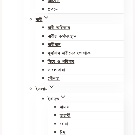
আবেগ
প্রবচন
নারী
নারী অধিকার
নারীর কর্মসংস্থান
নারীবাদ
মুসলিম নারীদের পোশাক
বিয়ে ও পরিবার
ভালোবাসা
যৌনতা
ইসলাম
ইবাদত
নামায
তারাবী
রোযা
ঈদ