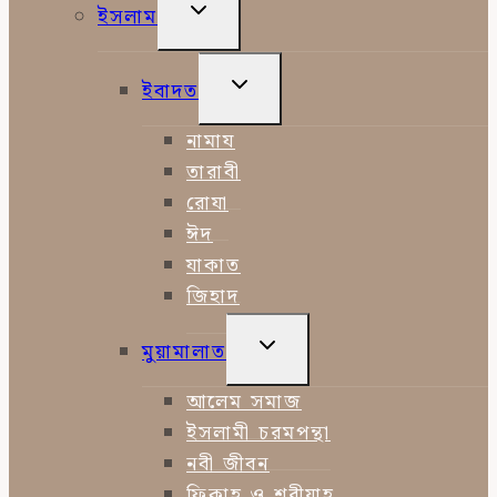
TOGGLE
ইসলাম
CHILD
MENU
TOGGLE
ইবাদত
CHILD
MENU
নামায
তারাবী
রোযা
ঈদ
যাকাত
জিহাদ
TOGGLE
মুয়ামালাত
CHILD
MENU
আলেম সমাজ
ইসলামী চরমপন্থা
নবী জীবন
ফিকাহ ও শরীয়াহ