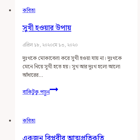
কবিতা
সুখী হওয়ার উপায়
এপ্রিল ১৮, ২০২০
মে ১৩, ২০২০
দুঃখকে মোকাবেলা করে সুখী হওয়া যায় না। দুঃখকে
মেনে নিয়ে সুখী হতে হয়। সুখ আর দুঃখ হলো আলো
আঁধারের…
সুখী
বাকিটুকু পড়ুন
হওয়ার
উপায়
কবিতা
একজন বিপ্লবীর আত্মপ্রতিকৃতি