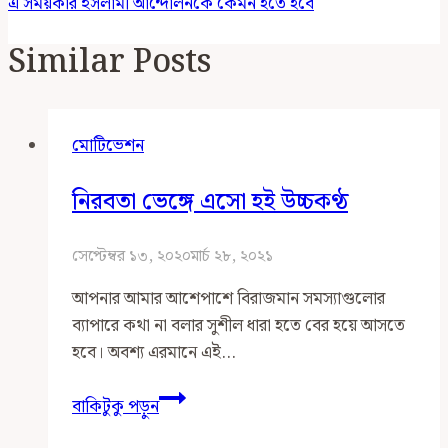
এ সময়কার ইসলামী আন্দোলনকে কেমন হতে হবে
Similar Posts
মোটিভেশন
নিরবতা ভেঙ্গে এসো হই উচ্চকণ্ঠ
সেপ্টেম্বর ১৩, ২০২০
মার্চ ২৮, ২০২১
আপনার আমার আশেপাশে বিরাজমান সমস্যাগুলোর
ব্যাপারে কথা না বলার সুশীল ধারা হতে বের হয়ে আসতে
হবে। অবশ্য এরমানে এই…
নিরবতা
বাকিটুকু পড়ুন
ভেঙ্গে