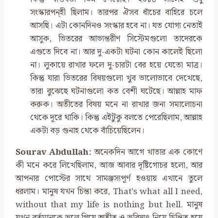
সংস্কারপন্হী ছিলাম। তারপর ঐসব ধাঁচের বাহিরে চলে
আসছি। এটা কোনদিনও সংস্কার হবে না। যত যোগ্য নেতাই
আসুক, ভিতরের আভ্যন্তরীণ সিস্টেমগুলো তাদেরকে
এগুতে দিবে না। আর দু-একটা ঘটনা কোন কালেই ছিলো
না। লুকায়ে রাখার ফলে দু-চারটা বের হয়ে যেতো মাত্র।
কিন্তু যারা ভিতরের বিষয়গুলো খুব ভালোভাবে দেখেছে,
তারা বুঝেছে ঘটনাগুলো কত বেশী ঘটেছে। আল্লাহ মাফ
করুক। অতীতের বিষয় মনে না রাখার জন্য সমালোচনা
থেকে দূরে থাকি। কিন্তু এইটুকু বলতে পেরেছিলাম, আল্লাহ
একটা বড় গুনাহ থেকে বাঁচিয়েছিলেন।
Sourav Abdullah:
অনেকদিন আগে খাতার এক কোণে
কী মনে করে লিখেছিলাম, আজ আবার দৃষ্টিগোচর হলো, আর
আপনার পোস্টের সাথে সামঞ্জস্যপূর্ণ হওয়ায় এখানে তুলে
ধরলাম। মানুষ যখন চিন্তা করে, That’s what all I need,
without that my life is nothing but hell. মানুষ