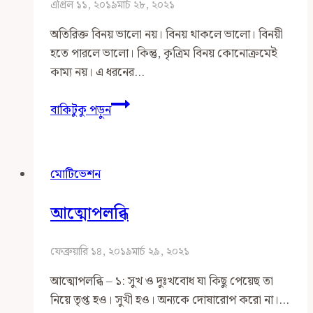
এপ্রিল ১১, ২০১৯
মার্চ ২৮, ২০২১
অতিরিক্ত বিনয় ভালো নয়। বিনয় থাকলে ভালো। বিনয়ী
হতে পারলে ভালো। কিন্তু, কৃত্রিম বিনয় কোনোক্রমেই
কাম্য নয়। এ ধরনের…
কাউকে
বাকিটুকু পড়ুন
অতিরিক্ত
বিনয়
বা
মোটিভেশন
ভালোবাসা
দেখাতে
আত্মোপলব্ধি
যাবেন
না
ফেব্রুয়ারি ১৪, ২০১৯
মার্চ ২৯, ২০২১
আত্মোপলব্ধি – ১: সুখ ও দুঃখবোধ যা কিছু পেয়েছ তা
নিয়ে তৃপ্ত হও। সুখী হও। অন্যকে দোষারোপ করো না।…