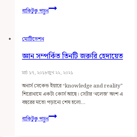
আত্মোপলব্ধি
বাকিটুকু পড়ুন
মোটিভেশন
জ্ঞান সম্পর্কিত তিনটি জরুরি হেদায়েত
মার্চ ১৭, ২০১৮
জুন ২২, ২০২১
অনার্স সেকেন্ড ইয়ারে “knowledge and reality”
শিরোনামে একটা কোর্স আছে। সেটার ‘নলেজ’ অংশ এ
বছরের মতো পড়ানো শেষ হলো…
জ্ঞান
বাকিটুকু পড়ুন
সম্পর্কিত
তিনটি