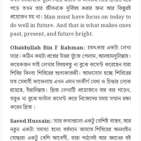
যখন বর্তমানকে ভুলে গিয়ে অতীত ও ভবিষ্যৎ নিয়ে চিন্তিত হয়ে
পড়ে তখন তার জীবনকে দুর্বিষহ করার জন্য আর কিছুরই
প্রয়োজন হয় না। Man must have focus on today to
do well in future. And that is what makes ones
past, present, and future bright.
Obaidullah Bin F Rahman:
চমৎকার একটা লেখা
স্যার। কঠিন কয়টা প্রশ্নের উত্তর খুঁজে পেলাম, আলহামদুলিল্লাহ।
কয়েকজন ভাই লেখার বিষয়বস্থু না বুঝে কমেন্ট করেছেন যারা
শিবির কিংবা শিবিরের শুভাকাঙ্ক্ষী। আফসোস হচ্ছে শিবিরের
মত মেধাবী কাফেলায় এখন এমন সংকীর্ণ মেধা ও চিন্তার লোক
রয়েছে, ইন্নালিল্লাহ। প্লিজ লেখাটি প্রয়োজনে বার বার পড়েন,
তবুও না বুঝে ফাউল কমেন্ট করে নিজেদের সময় সম্মান রক্ষা
করেন প্লিজ ।
Saeed Hussain:
স্যার কথাগুলো একটু বেশিই বাস্তব, আর
নতুন একটা সমস্যা হলো বর্তমান জামাত-শিবিরের অনলাইন
যোদ্ধারা একটু বেশি আবেগী, তারা পাঠ্যবই আর জ্ঞানের বই