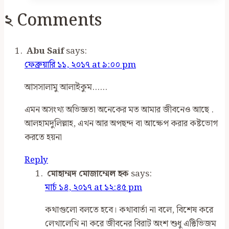
জরুরি
২ Comments
হেদায়েত
Abu Saif
says:
ফেব্রুয়ারি ১১, ২০১৭ at ৯:০০ pm
আসসালামু আলাইকুম……
এমন অসংখ্য অভিজ্ঞতা অনেকের মত আমার জীবনেও আছে .
আলহামদুলিল্লাহ, এখন আর অপছন্দ বা আক্ষেপ করার কষ্টভোগ
করতে হয়না
Reply
মোহাম্মদ মোজাম্মেল হক
says:
মার্চ ১৪, ২০১৭ at ১২:৪৫ pm
কথাগুলো বলতে হবে। কথাবার্তা না বলে, বিশেষ করে
লেখালেখি না করে জীবনের বিরাট অংশ শুধু এক্টিভিজম