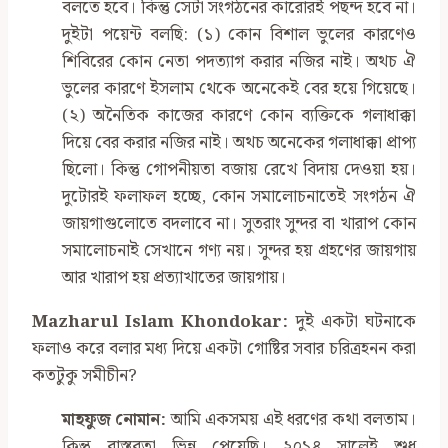
বলতে হবে। কিন্তু সেটা সংগঠনের কারোরই পছন্দ হবে না।
দুইটা পয়েন্ট বলছি: (১) কোন বিশাল ভুলের কারণেও
শিবিরের কোন নেতা পদত্যাগ করার নজির নাই। অথচ ঐ
ভুলের কারণে ইসলাম থেকে অনেকেই বের হয়ে গিয়েছে।
(২) অনৈতিক কাজের কারণে কোন ব্যক্তিকে গলাধাক্কা
দিয়ে বের করার নজির নাই। অথচ অনেকের গলাধাক্কা প্রাপ্য
ছিলো। কিন্তু গোপনীয়তা বজায় রেখে বিদায় দেওয়া হয়।
দুটোরই ফলাফল হচ্ছে, কোন সমালোচনাতেই সংগঠন ঐ
জায়গাগুলোতে বদলাবে না। সুতরাং সুন্দর বা খারাপ কোন
সমালোচনাই সেখানে গণ্য নয়। সুন্দর হয় গ্রহণের জায়গায়
আর খারাপ হয় প্রত্যাখাতের জায়গায়।
Mazharul Islam Khondokar
:
দুই একটা ঘটনাকে
ফলাও করে বলার মধ্য দিয়ে একটা গোষ্টির সবার চরিত্রহনন করা
কতটুকু সমীচীন?
মাহফুজ নোমান:
আমি একসময় এই ধরণের কথা বলতাম।
কিন্তু বাস্তবতা ভিন্ন পেয়েছি। ২০১৪ সালেই শুধু