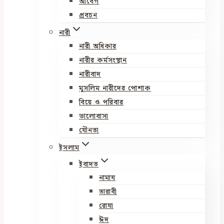
আবেগ
প্রবচন
নারী
নারী অধিকার
নারীর কর্মসংস্থান
নারীবাদ
মুসলিম নারীদের পোশাক
বিয়ে ও পরিবার
ভালোবাসা
যৌনতা
ইসলাম
ইবাদত
নামায
তারাবী
রোযা
ঈদ