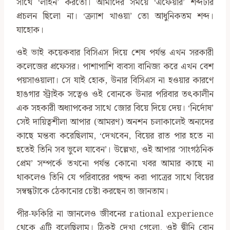
সাথে ‘লাইন’ করতো। আমাদের সময়ে ‘এফেয়ার’ শব্দটার
প্রচলন ছিলো না। ‘ক্র্যাশ খাওয়া’ তো আধুনিকতম শব্দ।
যাহোক।
ওই ভাই কয়েকবার বিসিএস দিয়ে শেষ পর্যন্ত এখন সরকারী
কলেজের প্রফেসর। পাশাপাশি ব্যবসা বানিজ্য করে এখন বেশ
পয়সাওয়ালা। সে যাই হোক, উনার বিসিএস না হওয়ার কারণে
হাঙগার স্ট্রাইক সত্বেও ওই বোনকে উনার পরিবার তৎকালীন
এক সহকারী অধ্যাপকের সাথে জোর বিয়ে দিয়ে দেয়। ‘নির্দোষ’
সেই দায়িত্বশীলা আপার (আমরণ) অনশন চলাকালেই অন্যদের
কাছে মন্তব্য করেছিলাম, ‘দেখবেন, বিয়ের রাত পার হতে না
হতেই তিনি সব ভুলে যাবেন’। উল্লেখ্য, ওই আপার ‘সাংগঠনিক
প্রেম’ সম্পর্কে তখনো পর্যন্ত কোনো খবর আমার কাছে না
থাকলেও তিনি যে পরিবারের পছন্দ করা পাত্রের সাথে বিয়ের
সম্বন্ধটাকে ঠেকানোর চেষ্টা করছেন তা জানতাম।
পীর-ফকিরি না জানলেও জীবনের rational experience
থেকে এটি বলেছিলাম। ঠিকই দেখা গেলো, ওই দ্বীনি বোন