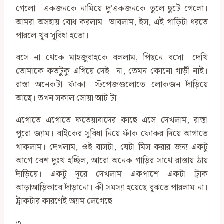
গেলো। একজনকে নামিয়ে দু’একজনকে তুলে ছুটে গেলো।
আমরা অসহায় বোধ করলাম। ভাবলাম, ইস, এই গাড়িটা ধরতে
পারলে খুব সুবিধা হতো।
বসে না থেকে মাহজুবাহকে বললাম, পিছনে বসো। দেখি
তোমাকে কতটুুকু এগিয়ে দেই। না, তেমন কোনো গাড়ী নাই।
রাস্তা অনেকটা ফাঁকা। স্টপেজগুলোতে লোকজন দাঁড়িয়ে
আছে। তখন সকাল সোয়া আট টা।
এগোতে এগোতে ফতেয়াবাদের কাছে এসে দেখলাম, রাস্তা
পুরো জ্যাম। বাইকের সুবিধা নিয়ে ফাঁক-ফোকর দিয়ে আগাতে
থাকলাম। দেখলাম, ওই বাসটা, যেটা মিস করার জন্য একটু
আগে বেশ দুঃখ হচ্ছিল, আরো অনেক গাড়ির সাথে রাস্তায় ঠায়
দাঁড়িয়ে। একটু দূরে দেখলাম একপাশে একটা ট্রাক
আড়াআড়িভাবে দাঁড়ানো। কী সমস্যা হয়েছে বুঝতে পারলাম না।
ট্রাকটার কারণেই জ্যাম লেগেছে।
৩.