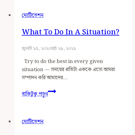
এসো
হই
মোটিভেশন
উচ্চকণ্ঠ
What To Do In A Situation?
জুলাই ১৫, ২০২০
মার্চ ২৯, ২০২১
Try to do the best in every given
situation — সময়ের প্রতিটা এককে এসো আমরা
সম্পাদন করি আমাদের…
what
বাকিটুকু পড়ুন
to
do
in
মোটিভেশন
a
situation?