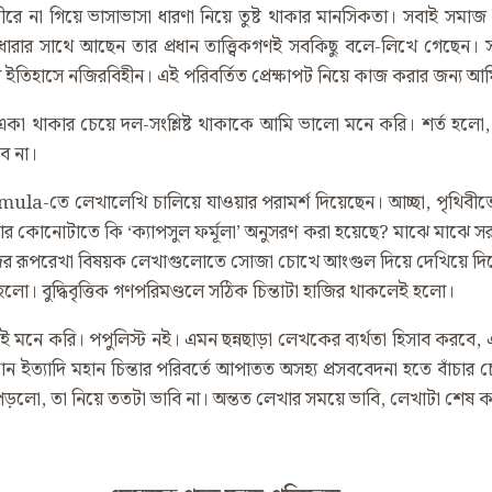
ে না গিয়ে ভাসাভাসা ধারণা নিয়ে তুষ্ট থাকার মানসিকতা। সবাই সমাজ প
ধারার সাথে আছেন তার প্রধান তাত্ত্বিকগণই সবকিছু বলে-লিখে গেছেন।
তিহাসে নজিরবিহীন। এই পরিবর্তিত প্রেক্ষাপট নিয়ে কাজ করার জন্য আম
থাকার চেয়ে দল-সংশ্লিষ্ট থাকাকে আমি ভালো মনে করি। শর্ত হলো, নিজ
ে না।
rmula-তে লেখালেখি চালিয়ে যাওয়ার পরামর্শ দিয়েছেন। আচ্ছা, পৃথি
রচনার কোনোটাতে কি ‘ক্যাপসুল ফর্মূলা’ অনুসরণ করা হয়েছে? মাঝে মাঝে
ের রূপরেখা বিষয়ক লেখাগুলোতে সোজা চোখে আংগুল দিয়ে দেখিয়ে দিত
লো। বুদ্ধিবৃত্তিক গণপরিমণ্ডলে সঠিক চিন্তাটা হাজির থাকলেই হলো।
নে করি। পপুলিস্ট নই। এমন ছন্নছাড়া লেখকের ব্যর্থতা হিসাব করবে
তান ইত্যাদি মহান চিন্তার পরিবর্তে আপাতত অসহ্য প্রসববেদনা হতে বাঁচার
 পড়লো, তা নিয়ে ততটা ভাবি না। অন্তত লেখার সময়ে ভাবি, লেখাটা শেষ 