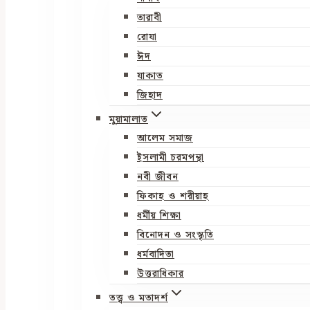
তারাবী
রোযা
ঈদ
যাকাত
জিহাদ
মুয়ামালাত
আলেম সমাজ
ইসলামী চরমপন্থা
নবী জীবন
ফিকাহ ও শরীয়াহ
ধর্মীয় শিক্ষা
বিনোদন ও সংস্কৃতি
ধর্মবাদিতা
উত্তরাধিকার
তত্ত্ব ও মতাদর্শ