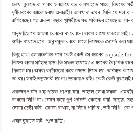
লেখা বুঝতে না পারার সবচেয়ে বড় কারণ হতে পারে, বিষয়ের গভীর
দূরীকরণের আলোচনায় অনাগ্রহী। ভাবখানা এমন, যিনি যে দল বা 
এগিয়েছে। গত একশ’ বছরে পৃথিবীতে যত পরিবর্তন হয়েছে তা মানব ই
মানুষ হিসাবে আমরা কোনো না কোনো ধারার সাথে থাকতে চাই। একা 
স্বাধীন রাখতে হবে। অনুপযুক্ত কারো হাতে নিজেকে সোপর্দ করা যাব
কিছু হাল্কা লেখালেখির পরে কেউ কেউ সে ধরনের capsule fo
নিজস্ব ধারার সাহিত্য ছাড়া কি সফল হয়েছে? এ ধরনের বৈপ্লবিক 
গিলতে হয়। অথবা কাটাছেঁড়া করে জোড়া দিতে হয়। ভবিষ্যত কাজ
তা নয়। সবাই তত্ত্বজ্ঞানী হয় না। দরকারও নাই। কেউ কেউ বুঝলেই হ
একজনও যদি ঋদ্ধ পাঠক পাওয়া যায়, তাহলে লেখা সফল। এমনটাই ম
কখনো লিখি না। যেমন করে পূর্ণ গর্ভবতী কোনো নারী, মাতৃত্ব, সন্
দেয়ার চেষ্টা করি। সোজা কথায়, না লিখে পারি না, তাই লিখি। কে
এবার ঘুমাতে যাই। শুভ রাত্রি।