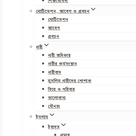
শিক্ষাভাবনা
মোটিভেশন, আবেগ ও প্রবচন
মোটিভেশন
আবেগ
প্রবচন
নারী
নারী অধিকার
নারীর কর্মসংস্থান
নারীবাদ
মুসলিম নারীদের পোশাক
বিয়ে ও পরিবার
ভালোবাসা
যৌনতা
ইসলাম
ইবাদত
নামায