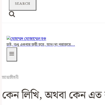
চাই, শুধু একবার জয়ী হতে, অসংখ্য পরাজয়ে...
আত্মজীবনী
কেন লিখি, অথবা কেন এত 