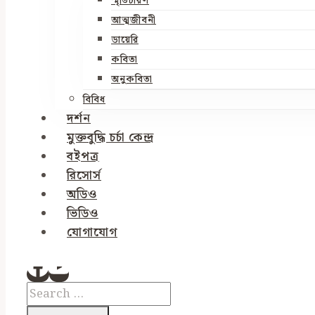
স্মৃতিচারণ
আত্মজীবনী
ডায়েরি
কবিতা
অনুকবিতা
বিবিধ
দর্শন
মুক্তবুদ্ধি চর্চা কেন্দ্র
বইপত্র
রিসোর্স
অডিও
ভিডিও
যোগাযোগ
Search
for: