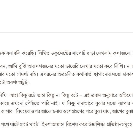
নেক বলাবলি করেছি। লিখিত ডকুমেন্টের সাপোর্ট ছাড়া দেখলাম কথাগুলো
েন, আমি বুঝি আর দশজনের মতো ডায়েরি লেখার মতো করে লিখি। না। আমি
োর মতো সামর্থ্য নাই। এ ধরনের অপ্রচলিত কথাবার্তা ছাপানোর মতো প্র
টা অবশ্য অটুট।
 যাহা কিছু রটে তাহা কিছু না কিছু বটে – এই প্রবাদ অনুসারে অভিয
 কাছে এখনো পৌঁছতে পারি নাই। যা কিছু নানাভাবে বুঝার মতো ব্যাপার
ব্যাপার। বিষয়ের ওপর আলোচনায় অংশগ্রহণের পরে বুঝা যায়, আগের বুঝ
ে ঘাটে হাটে মাঠে। ইনশাআল্লাহ! বিশেষ করে উচ্চশিক্ষা প্রতিষ্ঠানসমূহে