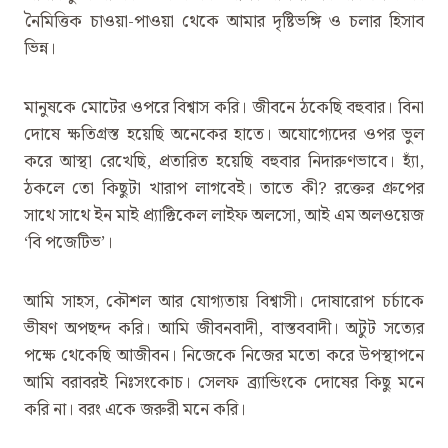
নৈমিত্তিক চাওয়া-পাওয়া থেকে আমার দৃষ্টিভঙ্গি ও চলার হিসাব
ভিন্ন।
মানুষকে মোটের ওপরে বিশ্বাস করি। জীবনে ঠকেছি বহুবার। বিনা
দোষে ক্ষতিগ্রস্ত হয়েছি অনেকের হাতে। অযোগ্যেদের ওপর ভুল
করে আস্থা রেখেছি, প্রতারিত হয়েছি বহুবার নিদারুণভাবে। হ্যাঁ,
ঠকলে তো কিছুটা খারাপ লাগবেই। তাতে কী? রক্তের গ্রুপের
সাথে সাথে ইন মাই প্র্যাক্টিকেল লাইফ অলসো, আই এম অলওয়েজ
‘বি পজেটিভ’।
আমি সাহস, কৌশল আর যোগ্যতায় বিশ্বাসী। দোষারোপ চর্চাকে
ভীষণ অপছন্দ করি। আমি জীবনবাদী, বাস্তববাদী। অটুট সত্যের
পক্ষে থেকেছি আজীবন। নিজেকে নিজের মতো করে উপস্থাপনে
আমি বরাবরই নিঃসংকোচ। সেলফ ব্র্যান্ডিংকে দোষের কিছু মনে
করি না। বরং একে জরুরী মনে করি।