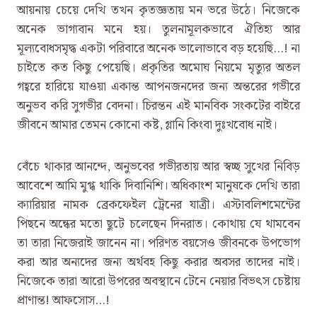
আয়নায় চেয়ে দেখি তখন কৃতজ্ঞতায় মন ভরে উঠে। নিজেকে
অনেক ভাগ্যবান মনে হয়। তুলনামূলকভাবে ঐতিহ্য আর
মূল্যবোধসমৃদ্ধ একটা পরিবারে অনেক ভালোভাবে বড় হয়েছি…! না
চাইতে কত কিছু পেয়েছি। প্রকৃতির অমোঘ নিয়মে মৃত্যুর অতল
গহ্বরে হারিয়ে যাওয়া একান্ত আপনজনদের জন্য অন্তরের গভীরে
অনুভব করি সুগভীর বেদনা। চিরন্তন এই মানবিক সংকটের বাইরে
জীবনে আমার তেমন কোনো কষ্ট, গ্লানি কিংবা দুঃখবোধ নাই।
বেঁচে থাকার আনন্দে, অনুভবের গভীরতায় আর স্বচ্ছ সুখের নিবিড়
আবেশে আমি মুগ্ধ থাকি দিবানিশি। অধিকাংশ মানুষকে দেখি তারা
ক্যারিয়ার নামক ব্রেকফেইল ট্রেনের যাত্রী। এস্টাবলিশমেন্টের
পিছনে অন্ধের মতো ছুটে চলেছেন দিনরাত। কোথায় যে থামবেন
তা তারা নিজেরাই জানেন না। পরিণত বয়সেও জীবনকে উপভোগ
করা আর অন্যদের জন্য অর্থবহ কিছু করার অবসর তাদের নাই।
নিজেকে তারা আরো উপরের অবস্থানে টেনে নেয়ার বিভৎস চেষ্টায়
প্রাণান্ত! আফসোস…!