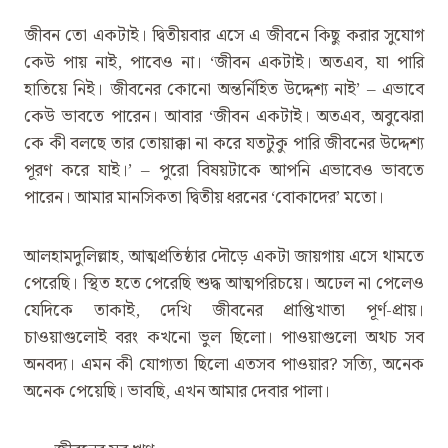
জীবন তো একটাই। দ্বিতীয়বার এসে এ জীবনে কিছু করার সুযোগ
কেউ পায় নাই, পাবেও না। ‘জীবন একটাই। অতএব, যা পারি
হাতিয়ে নিই। জীবনের কোনো অন্তর্নিহিত উদ্দেশ্য নাই’ – এভাবে
কেউ ভাবতে পারেন। আবার ‘জীবন একটাই। অতএব, অবুঝেরা
কে কী বলছে তার তোয়াক্কা না করে যতটুকু পারি জীবনের উদ্দেশ্য
পূরণ করে যাই।’ – পুরো বিষয়টাকে আপনি এভাবেও ভাবতে
পারেন। আমার মানসিকতা দ্বিতীয় ধরনের ‘বোকাদের’ মতো।
আলহামদুলিল্লাহ, আত্মপ্রতিষ্ঠার দৌড়ে একটা জায়গায় এসে থামতে
পেরেছি। স্থিত হতে পেরেছি শুদ্ধ আত্মপরিচয়ে। অঢেল না পেলেও
যেদিকে তাকাই, দেখি জীবনের প্রাপ্তিখাতা পূর্ণ-প্রায়।
চাওয়াগুলোই বরং কখনো ভুল ছিলো। পাওয়াগুলো অথচ সব
অনবদ্য। এমন কী যোগ্যতা ছিলো এতসব পাওয়ার? সত্যি, অনেক
অনেক পেয়েছি। ভাবছি, এখন আমার দেবার পালা।