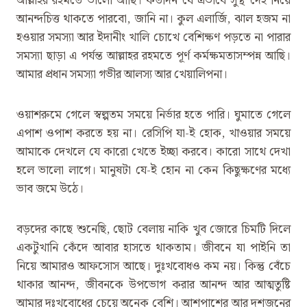
আল্লাহর রহমতে ভালো আছি। কতদিন যে এভাবে সুস্থ দেহ নিয়ে
আনন্দচিত্ত থাকতে পারবো, জানি না। কুল এলার্জি, ঝাল হজম না
হওয়ার সমস্যা আর ইদানীং খালি চোখে বেশিক্ষণ পড়তে না পারার
সমস্যা ছাড়া এ পর্যন্ত আল্লাহর রহমতে পূর্ণ কর্মক্ষমতাসম্পন্ন আছি।
আমার প্রধান সমস্যা গভীর আলস্য আর খেয়ালিপনা।
ওয়াশরুমে গেলে স্বল্পতম সময়ে নির্ভার হতে পারি। ঘুমাতে গেলে
এপাশ ওপাশ করতে হয় না। রেসিপি যা-ই হোক, খাওয়ার সময়ে
আমাকে দেখলে যে কারো খেতে ইচ্ছা করবে। কারো সাথে দেখা
হলে ভালো লাগে। মানুষটা যে-ই হোন না কেন কিছুক্ষণের মধ্যে
ভাব জমে উঠে।
বড়দের কাছে শুনেছি, ছোট বেলায় নাকি খুব জোরে চিমটি দিলে
একটুখানি কেঁদে আবার হাসতে থাকতাম। জীবনে যা পাইনি তা
নিয়ে আমারও আফসোস আছে। দুঃখবোধও কম নয়। কিন্তু বেঁচে
থাকার আনন্দ, জীবনকে উপভোগ করার আনন্দ আর আত্মতুষ্টি
আমার দুঃখবোধের চেয়ে অনেক বেশি। আশপাশের আর দশজনের