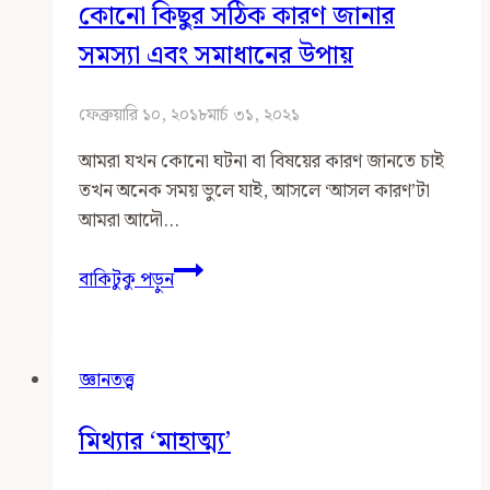
কোনো কিছুর সঠিক কারণ জানার
সমস্যা এবং সমাধানের উপায়
ফেব্রুয়ারি ১০, ২০১৮
মার্চ ৩১, ২০২১
আমরা যখন কোনো ঘটনা বা বিষয়ের কারণ জানতে চাই
তখন অনেক সময় ভুলে যাই, আসলে ‘আসল কারণ’টা
আমরা আদৌ…
কোনো
বাকিটুকু পড়ুন
কিছুর
সঠিক
কারণ
জ্ঞানতত্ত্ব
জানার
সমস্যা
মিথ্যার ‘মাহাত্ম্য’
এবং
সমাধানের