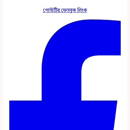
পোস্টটির ফেসবুক লিংক