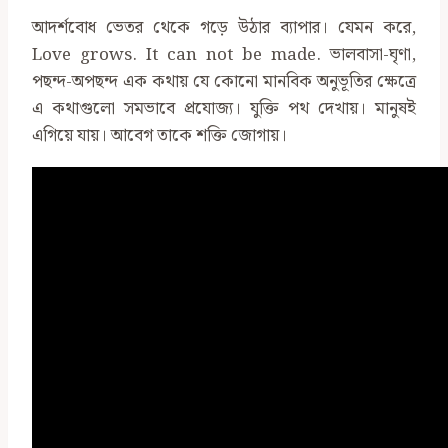
আদর্শবোধ ভেতর থেকে গড়ে উঠার ব্যাপার। যেমন করে,
Love grows. It can not be made. ভালবাসা-ঘৃণা,
পছন্দ-অপছন্দ এক কথায় যে কোনো মানবিক অনুভূতির ক্ষেত্রে
এ কথাগুলো সমভাবে প্রযোজ্য। যুক্তি পথ দেখায়। মানুষই
এগিয়ে যায়। আবেগ তাকে শক্তি জোগায়।