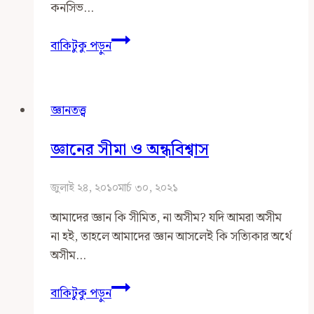
কনসিভ…
মানবীয়
বাকিটুকু পড়ুন
জ্ঞানের
সক্ষমতা
ও
জ্ঞানতত্ত্ব
সীমাবদ্ধতা
জ্ঞানের সীমা ও অন্ধবিশ্বাস
জুলাই ২৪, ২০১০
মার্চ ৩০, ২০২১
আমাদের জ্ঞান কি সীমিত, না অসীম? যদি আমরা অসীম
না হই, তাহলে আমাদের জ্ঞান আসলেই কি সত্যিকার অর্থে
অসীম…
জ্ঞানের
বাকিটুকু পড়ুন
সীমা