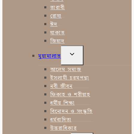
তারাবী
রোযা
ঈদ
যাকাত
জিহাদ
TOGGLE
মুয়ামালাত
CHILD
MENU
আলেম সমাজ
ইসলামী চরমপন্থা
নবী জীবন
ফিকাহ ও শরীয়াহ
ধর্মীয় শিক্ষা
বিনোদন ও সংস্কৃতি
ধর্মবাদিতা
উত্তরাধিকার