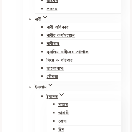
আবেগ
প্রবচন
নারী
নারী অধিকার
নারীর কর্মসংস্থান
নারীবাদ
মুসলিম নারীদের পোশাক
বিয়ে ও পরিবার
ভালোবাসা
যৌনতা
ইসলাম
ইবাদত
নামায
তারাবী
রোযা
ঈদ