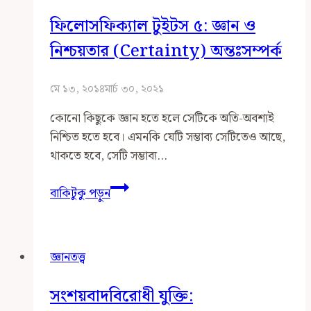
ফিলোসফিক্যাল টুইটস ৫: জ্ঞান ও
নিশ্চয়তার (certainty) অন্তঃসম্পর্ক
মে ১৩, ২০১৪
মার্চ ৩০, ২০২১
কোনো কিছুকে জ্ঞান হতে হলে সেটিকে অতি-অবশ্যই
নিশ্চিত হতে হবে। এমনকি যেটি সম্ভাব্য সেটিতেও আছে,
থাকতে হবে, সেটি সম্ভাব্য…
ফিলোসফিক্যাল
বাকিটুকু পড়ুন
টুইটস
৫:
জ্ঞান
জ্ঞানতত্ত্ব
ও
নিশ্চয়তার
সংশয়বাদবিরোধী যুক্তি:
(certainty)