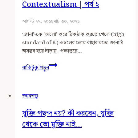
অন্তঃসম্পর্ক
Contextualism | পর্ব ২
আগস্ট ২৭, ২০১৪
মার্চ ৩০, ২০২১
‘জানা’-কে ‘ভালো’ করে ঠিকঠাক করতে গেলে (high
standard of K) কম্বলের লোম বাছার মতো জানাটা
অসম্ভব হয়ে দাঁড়ায়। পক্ষান্তরে…
সংশয়বাদবিরোধী
বাকিটুকু পড়ুন
যুক্তি:
Contextualism
|
জ্ঞানতত্ত্ব
পর্ব
২
যুক্তি পছন্দ নয়? কী করবেন, যুক্তি
থেকে তো মুক্তি নাই…