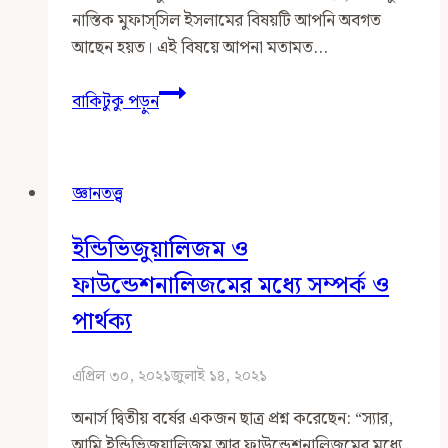
নাস্তিক মুফাস্সিল ইসলামের বিষয়টি আপনি অবগত
আছেন হয়ত। এই বিষয়ে আপনা মতামত…
মুফাস্সিল
বাকিটুকু পড়ুন
ইসলাম
সম্পর্কে
আমার
জ্ঞানতত্ত্ব
অভিমত
ইন্ডিভিজুয়ালিজম ও
ফাউন্ডেশনালিজমের মধ্যে সম্পর্ক ও
পার্থক্য
এপ্রিল ৩০, ২০২১
জুলাই ১৪, ২০২১
অনার্স দ্বিতীয় বর্ষের একজন ছাত্র প্রশ্ন করেছেন: ‍“স্যার,
আমি ইন্ডিভিজুয়ালিজম আর ফাউন্ডেশনালিজমের মধ্যে