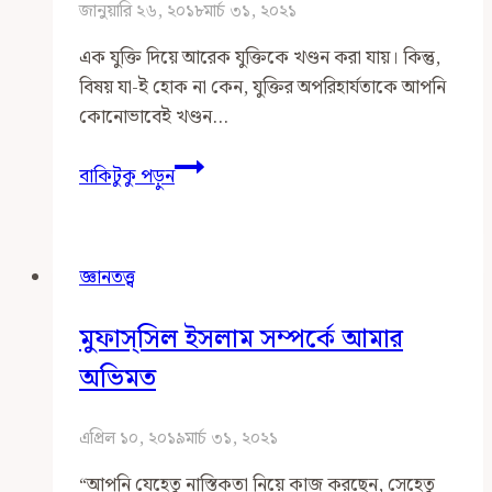
জানুয়ারি ২৬, ২০১৮
মার্চ ৩১, ২০২১
এক যুক্তি দিয়ে আরেক যুক্তিকে খণ্ডন করা যায়। কিন্তু,
বিষয় যা-ই হোক না কেন, যুক্তির অপরিহার্যতাকে আপনি
কোনোভাবেই খণ্ডন…
যুক্তি
বাকিটুকু পড়ুন
পছন্দ
নয়?
কী
জ্ঞানতত্ত্ব
করবেন,
যুক্তি
মুফাস্সিল ইসলাম সম্পর্কে আমার
থেকে
তো
অভিমত
মুক্তি
নাই…
এপ্রিল ১০, ২০১৯
মার্চ ৩১, ২০২১
“আপনি যেহেতু নাস্তিকতা নিয়ে কাজ করছেন, সেহেতু