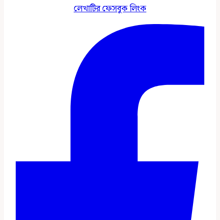
লেখাটির ফেসবুক লিংক