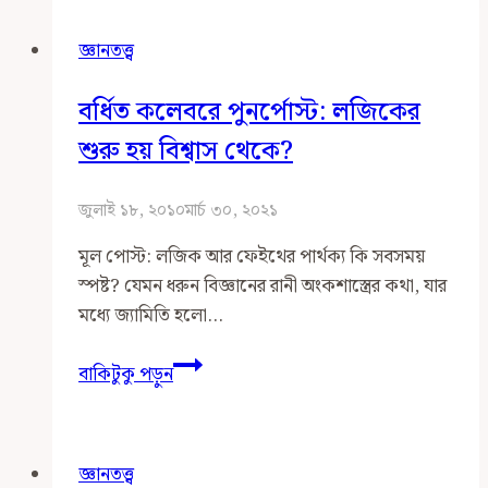
জরুরি
জ্ঞানতত্ত্ব
হেদায়েত
বর্ধিত কলেবরে পুনর্পোস্ট: লজিকের
শুরু হয় বিশ্বাস থেকে?
জুলাই ১৮, ২০১০
মার্চ ৩০, ২০২১
মূল পোস্ট: লজিক আর ফেইথের পার্থক্য কি সবসময়
স্পষ্ট? যেমন ধরুন বিজ্ঞানের রানী অংকশাস্ত্রের কথা, যার
মধ্যে জ্যামিতি হলো…
বর্ধিত
বাকিটুকু পড়ুন
কলেবরে
পুনর্পোস্ট:
লজিকের
জ্ঞানতত্ত্ব
শুরু