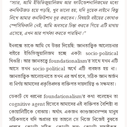
‍“স্যার, আমি ইন্ডিভিজুয়ালিজম আর ফাউন্ডেশনালিজমের মধ্যে
কনফিউজড হয়ে পড়ছি, খুব ভালো হয়, যদি দুয়েক লাইনে কিছু
লিখে আমার কনফিউশান দূর করতেন। বিষয়টা বইয়ের কোথাও
স্পেসিফিকলি নেই, আমি অবসরে চিন্তা করতে গিয়ে এটি মাথায়
এসেছে, এখন আর পার্থক্য করতে পারছিনা।”
ইনবক্সে তাকে আমি যে উত্তর দিয়েছি: জ্ঞানতাত্ত্বিক আলোচনার
বাইরে ইন্ডিভিজুয়ালিজম হচ্ছে একটা socio-political
থিওরি। আর জ্ঞানতত্ত্বে foundationalism’র সাথে যখন এটি
আসে তখন socio-political অর্থে এটি ব্যবহৃত হয় না।
জ্ঞানতাত্ত্বিক আলোচনাতে তখন এর অর্থ হবে, সঠিক জ্ঞান অর্জন
বা নির্ণয় আমাদের প্রকৃতিপ্রদত্ত ব্যক্তিগত দায়দায়িত্ব ও সক্ষমতা।
ডেকার্ট যে ধরনের foundationalism’র কথা বলেছেন তা
cognitive agent হিসেবে আমাদের এই ব্যক্তিগত বৈশিষ্ট্য বা
কোয়ালিটিকে বোঝায়। অর্থাৎ একজন কাণ্ডজ্ঞানসম্পন্ন মানুষ
সঠিকভাবে যদি অগ্রসর হয় তাহলে সে নিজে নিজেই বুঝতে