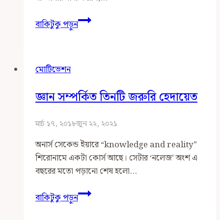
ফিলোসফিক্যাল
বাকিটুকু পড়ুন
টুইটস
৪:
জ্ঞানের
মোটিভেশন
অবিনশ্বরতা
জ্ঞান সম্পর্কিত তিনটি জরুরি হেদায়েত
মার্চ ১৭, ২০১৮
জুন ২২, ২০২১
অনার্স সেকেন্ড ইয়ারে “knowledge and reality”
শিরোনামে একটা কোর্স আছে। সেটার ‘নলেজ’ অংশ এ
বছরের মতো পড়ানো শেষ হলো…
জ্ঞান
বাকিটুকু পড়ুন
সম্পর্কিত
তিনটি