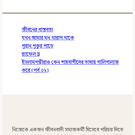
জীবনের বাস্তবতা
যখন আমার মন খারাপ থাকে
পুরান পুকুর পাড়ে
র‍্যাফেল ড্র
ইসলামপন্থীরাও কেন শাহবাগীদের ভাষায় গালিগালাজ
করে (পর্ব ০২)
নিজেকে একজন জীবনবাদী সমাজকর্মী হিসেবে পরিচয় দিতে