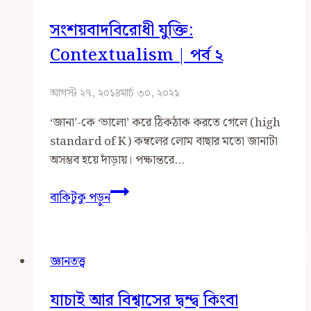
হয়
সংশয়বাদবিরোধী যুক্তি:
বিশ্বাস
থেকে?
Contextualism | পর্ব ২
আগস্ট ২৭, ২০১৪
মার্চ ৩০, ২০২১
‘জানা’-কে ‘ভালো’ করে ঠিকঠাক করতে গেলে (high
standard of K) কম্বলের লোম বাছার মতো জানাটা
অসম্ভব হয়ে দাঁড়ায়। পক্ষান্তরে…
সংশয়বাদবিরোধী
বাকিটুকু পড়ুন
যুক্তি:
Contextualism
|
জ্ঞানতত্ত্ব
পর্ব
২
যাচাই আর বিশ্বাসের দ্বন্দ্ব কিংবা