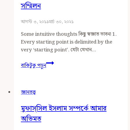
সম্মিলন
আগস্ট ৩, ২০১৯
মার্চ ৩০, ২০২১
Some intuitive thoughts কিছু স্বজ্ঞাত ভাবনা 1.
Every starting point is delimited by the
very ‘starting point’. যেটা যেখান…
যাচাই
বাকিটুকু পড়ুন
আর
বিশ্বাসের
দ্বন্দ্ব
জ্ঞানতত্ত্ব
কিংবা
সম্মিলন
মুফাস্সিল ইসলাম সম্পর্কে আমার
অভিমত