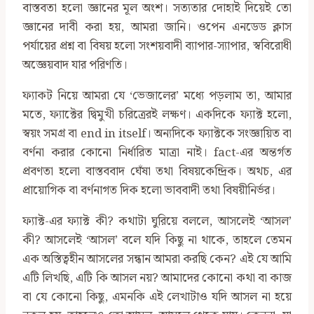
বাস্তবতা হলো জ্ঞানের মূল অংশ। সত্যতার দোহাই দিয়েই তো
জ্ঞানের দাবী করা হয়, আমরা জানি। ওপেন এনডেড ক্লাস
পর্যায়ের প্রশ্ন বা বিষয় হলো সংশয়বাদী ব্যাপার-স্যাপার, স্ববিরোধী
অজ্ঞেয়বাদ যার পরিণতি।
ফ্যাকট নিয়ে আমরা যে ‘ভেজালের’ মধ্যে পড়লাম তা, আমার
মতে, ফ্যাক্টের দ্বিমুখী চরিত্রেরই লক্ষণ। একদিকে ফ্যাক্ট হলো,
স্বয়ং সমগ্র বা end in itself। অন্যদিকে ফ্যাক্টকে সংজ্ঞায়িত বা
বর্ণনা করার কোনো নির্ধারিত মাত্রা নাই। fact-এর অন্তর্গত
প্রবণতা হলো বাস্তববাদ ঘেঁষা তথা বিষয়কেন্দ্রিক। অথচ, এর
প্রায়োগিক বা বর্ণনাগত দিক হলো ভাববাদী তথা বিষয়ীনির্ভর।
ফ্যাক্ট-এর ফ্যাক্ট কী? কথাটা ঘুরিয়ে বললে, আসলেই ‘আসল’
কী? আসলেই ‘আসল’ বলে যদি কিছু না থাকে, তাহলে তেমন
এক অস্তিত্বহীন আসলের সন্ধান আমরা করছি কেন? এই যে আমি
এটি লিখছি, এটি কি আসল নয়? আমাদের কোনো কথা বা কাজ
বা যে কোনো কিছু, এমনকি এই লেখাটাও যদি আসল না হয়ে