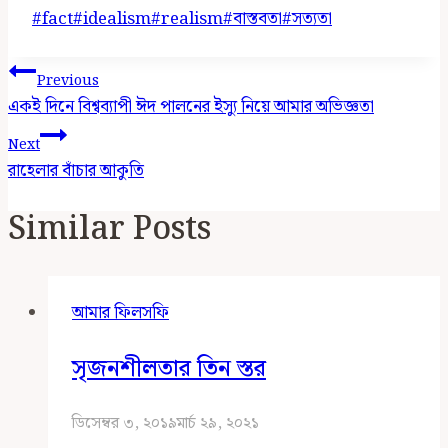
Post
#
fact
#
idealism
#
realism
#
বাস্তবতা
#
সত্যতা
Tags:
Post
Previous
Navigation
একই দিনে বিশ্বব্যাপী ঈদ পালনের ইস্যু নিয়ে আমার অভিজ্ঞতা
Next
রাহেলার বাঁচার আকুতি
Similar Posts
আমার ফিলসফি
সৃজনশীলতার তিন স্তর
ডিসেম্বর ৩, ২০১৯
মার্চ ২৯, ২০২১