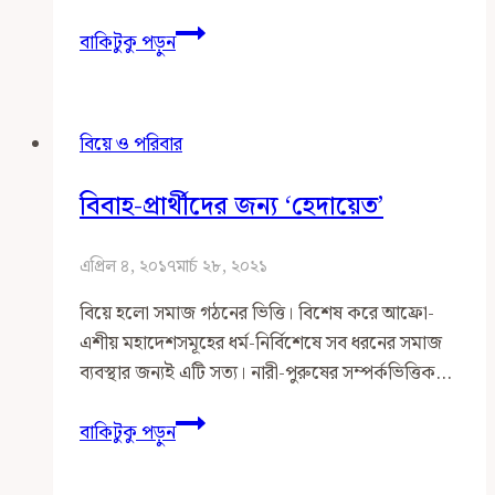
Role
বাকিটুকু পড়ুন
of
Paradigms
to
বিয়ে ও পরিবার
Deal
with
বিবাহ-প্রার্থীদের জন্য ‘হেদায়েত’
the
Philosophical
এপ্রিল ৪, ২০১৭
মার্চ ২৮, ২০২১
Paradoxes
বিয়ে হলো সমাজ গঠনের ভিত্তি। বিশেষ করে আফ্রো-
এশীয় মহাদেশসমূহের ধর্ম-নির্বিশেষে সব ধরনের সমাজ
ব্যবস্থার জন্যই এটি সত্য। নারী-পুরুষের সম্পর্কভিত্তিক…
বিবাহ-
বাকিটুকু পড়ুন
প্রার্থীদের
জন্য