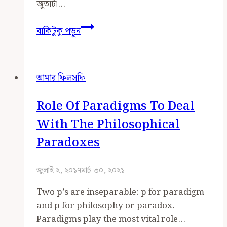
জুতাটা…
আসলেই
বাকিটুকু পড়ুন
‘আসল’
কী?
who
আমার ফিলসফি
knows
…!
Role Of Paradigms To Deal
With The Philosophical
Paradoxes
জুলাই ২, ২০১৭
মার্চ ৩০, ২০২১
Two p’s are inseparable: p for paradigm
and p for philosophy or paradox.
Paradigms play the most vital role…