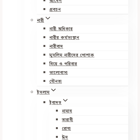
আবেগ
প্রবচন
নারী
নারী অধিকার
নারীর কর্মসংস্থান
নারীবাদ
মুসলিম নারীদের পোশাক
বিয়ে ও পরিবার
ভালোবাসা
যৌনতা
ইসলাম
ইবাদত
নামায
তারাবী
রোযা
ঈদ