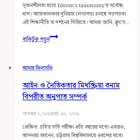
সৃজনশীলতা হলো bloom’s taxonomy’র সর্বোচ্চ
ধাপ। আজকালকার দুনিয়ায় লেখাপড়া চলছে গড়পড়তা
এই শিক্ষানীতি বা দর্শনের ভিত্তিতে। আমরা জানি, ব্লুম’স…
সৃজনশীলতার
বাকিটুকু পড়ুন
তিন
স্তর
আমার ফিলসফি
আইন ও নৈতিকতার মিথষ্ক্রিয়া বনাম
বিপরীত অনুপাত সম্পর্ক
নভেম্বর ২, ২০১৪
মার্চ ৩০, ২০২১
প্রেক্ষিত: চবি’র ভর্তি পরীক্ষা প্রতি বছরের মতো এবারও,
আপনারা জানেন, চট্টগ্রাম বিশ্ববিদ্যালয়ে ওরশের মতো