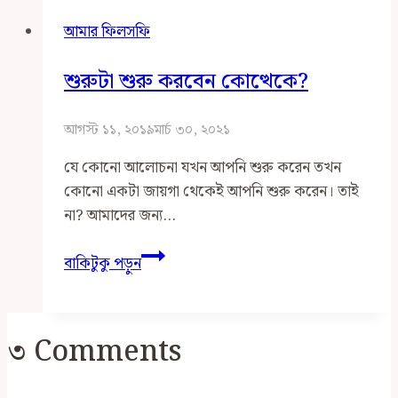
‘হেদায়েত’
আমার ফিলসফি
শুরুটা শুরু করবেন কোত্থেকে?
আগস্ট ১১, ২০১৯
মার্চ ৩০, ২০২১
যে কোনো আলোচনা যখন আপনি শুরু করেন তখন
কোনো একটা জায়গা থেকেই আপনি শুরু করেন। তাই
না? আমাদের জন্য…
শুরুটা
বাকিটুকু পড়ুন
শুরু
করবেন
কোত্থেকে?
৩ Comments