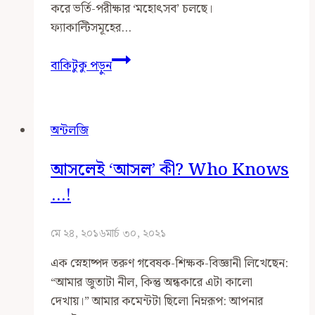
করে ভর্তি-পরীক্ষার ‘মহোৎসব’ চলছে।
ফ্যাকাল্টিসমূহের…
আইন
বাকিটুকু পড়ুন
ও
নৈতিকতার
মিথষ্ক্রিয়া
অন্টলজি
বনাম
বিপরীত
আসলেই ‘আসল’ কী? Who Knows
অনুপাত
সম্পর্ক
…!
মে ২৪, ২০১৬
মার্চ ৩০, ২০২১
এক স্নেহাষ্পদ তরুণ গবেষক-শিক্ষক-বিজ্ঞানী লিখেছেন:
“আমার জুতাটা নীল, কিন্তু অন্ধকারে এটা কালো
দেখায়।” আমার কমেন্টটা ছিলো নিম্নরূপ: আপনার