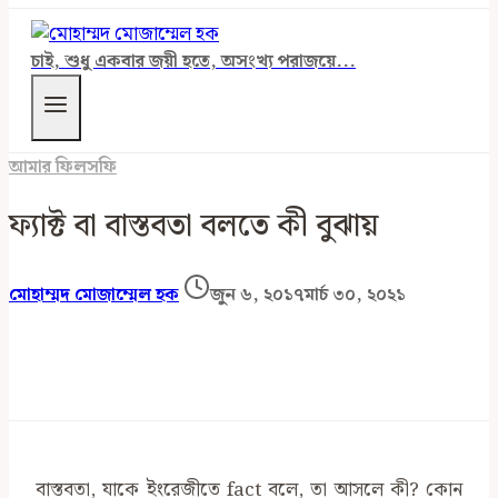
চাই, শুধু একবার জয়ী হতে, অসংখ্য পরাজয়ে...
আমার ফিলসফি
ফ্যাক্ট বা বাস্তবতা বলতে কী বুঝায়
মোহাম্মদ মোজাম্মেল হক
জুন ৬, ২০১৭
মার্চ ৩০, ২০২১
বাস্তবতা, যাকে ইংরেজীতে fact বলে, তা আসলে কী? কোন