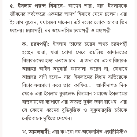
৫. ইসলাম পছন্দ হিসাবে
– আছেন তারা, যারা ইসলামকে
জীবনের সর্বক্ষেত্রে একমাত্র আদর্শ হিসাবে মেনে চলেন। এরা
ইসলাম বুঝেন, যথাসম্ভব মানেন। এই দলের লোক আবার তিন
ধরনের। চরমপন্থী, নন-অফেনসিভ চরমপন্থী ও মধ্যপন্থী।
ক. চরমপন্থী
:
ইসলাম তাদের চয়েস অথচ চরমপন্থী
হচ্ছেন তারা, যারা বোমা মেরে প্রচলিত আদালতের
বিচারকদের হত্যা করতে চান। এ জন্য যে, এসব বিচারক
আল্লাহর আইন অনুযায়ী ফয়সালা করেন না, যেখানে
আল্লাহর বাণী হলো– যারা ইসলামের বিধান ব্যতিরেকে
বিচার-ফয়সালা করে তারা কাফির…। আকীদাগত দিক
থেকে এরা ইসলাম বুঝলেও বিদ্যমান সমাজে ইসলামের
বাস্তবায়নের ব্যাপারে এরা অত্যন্ত দুর্বল জ্ঞান রাখেন। এরা
যে কোনো ধরনের বুদ্ধিবৃত্তিক ও সুকুমারবৃত্তি চর্চাকে
নেতিবাচক দৃষ্টিতে দেখেন।
খ. আমলবাদী
:
এরা কখনো নন-অফেনসিভ এক্সট্রিমিস্টও