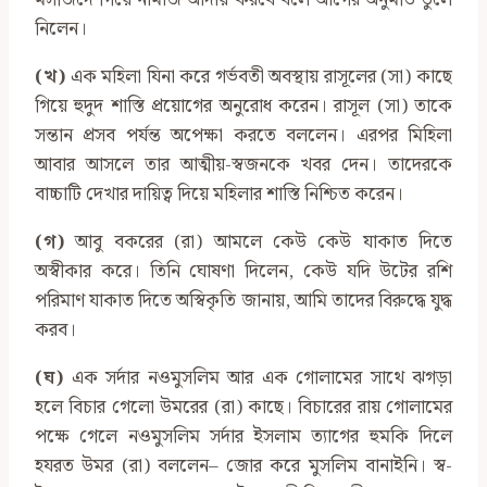
মসজিদে গিয়ে নামাজ আদায় করবে বলে আগের অনুমতি তুলে
নিলেন।
(খ)
এক মহিলা যিনা করে গর্ভবতী অবস্থায় রাসূলের (সা) কাছে
গিয়ে হুদুদ শাস্তি প্রয়োগের অনুরোধ করেন। রাসূল (সা) তাকে
সন্তান প্রসব পর্যন্ত অপেক্ষা করতে বললেন। এরপর মিহিলা
আবার আসলে তার আত্মীয়-স্বজনকে খবর দেন। তাদেরকে
বাচ্চাটি দেখার দায়িত্ব দিয়ে মহিলার শাস্তি নিশ্চিত করেন।
(গ)
আবু বকরের (রা) আমলে কেউ কেউ যাকাত দিতে
অস্বীকার করে। তিনি ঘোষণা দিলেন, কেউ যদি উটের রশি
পরিমাণ যাকাত দিতে অস্বিকৃতি জানায়, আমি তাদের বিরুদ্ধে যুদ্ধ
করব।
(ঘ)
এক সর্দার নওমুসলিম আর এক গোলামের সাথে ঝগড়া
হলে বিচার গেলো উমরের (রা) কাছে। বিচারের রায় গোলামের
পক্ষে গেলে নওমুসলিম সর্দার ইসলাম ত্যাগের হুমকি দিলে
হযরত উমর (রা) বললেন– জোর করে মুসলিম বানাইনি। স্ব-