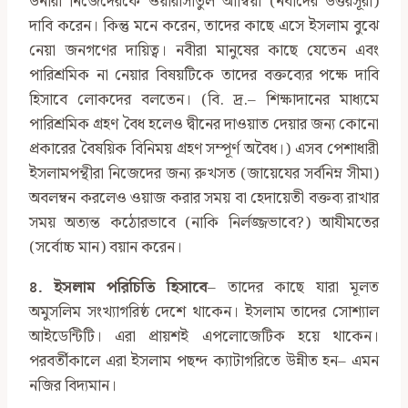
উনারা নিজেদেরকে ওয়ারাসাতুল আম্বিয়া (নবীদের উত্তরসূরী)
দাবি করেন। কিন্তু মনে করেন, তাদের কাছে এসে ইসলাম বুঝে
নেয়া জনগণের দায়িত্ব। নবীরা মানুষের কাছে যেতেন এবং
পারিশ্রমিক না নেয়ার বিষয়টিকে তাদের বক্তব্যের পক্ষে দাবি
হিসাবে লোকদের বলতেন। (বি. দ্র.– শিক্ষাদানের মাধ্যমে
পারিশ্রমিক গ্রহণ বৈধ হলেও দ্বীনের দাওয়াত দেয়ার জন্য কোনো
প্রকারের বৈষয়িক বিনিময় গ্রহণ সম্পূর্ণ অবৈধ।) এসব পেশাধারী
ইসলামপন্থীরা নিজেদের জন্য রুখসত (জায়েযের সর্বনিম্ন সীমা)
অবলম্বন করলেও ওয়াজ করার সময় বা হেদায়েতী বক্তব্য রাখার
সময় অত্যন্ত কঠোরভাবে (নাকি নির্লজ্জভাবে?) আযীমতের
(সর্বোচ্চ মান) বয়ান করেন।
৪. ইসলাম পরিচিতি হিসাবে
– তাদের কাছে যারা মূলত
অমুসলিম সংখ্যাগরিষ্ঠ দেশে থাকেন। ইসলাম তাদের সোশ্যাল
আইডেন্টিটি। এরা প্রায়শই এপলোজেটিক হয়ে থাকেন।
পরবর্তীকালে এরা ইসলাম পছন্দ ক্যাটাগরিতে উন্নীত হন– এমন
নজির বিদ্যমান।