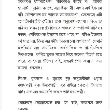
সরকারও ধর্মনিরপেক্ষ। সরকারও বলছে না– আমরা
ইসলামী। দুনিয়া বলছে, এরা ইসলামী। এখন এই ইসলাম
যদি কৌশলগত হয় তাহলে সমর্থনযোগ্য। সেক্ষেত্রে এটি
হবে ট্রানজিটরি স্টেজ। তাও অনুমোদনযোগ্য। কিন্তু তা
যদি হয় লক্ষ্য (end) হিসাবে তাহলে তা স্পষ্টতই বাতিল।
কারণ, ধর্মনিরপেক্ষ ইসলাম হতে পারে না। যদিও ইসলাম
ধর্ম মাত্র নয়, কিন্তু এর ধর্মীয় দিকগুলো অপরিহার্য। যেমনি
অপরিহার্য এর সামাজিক, অর্থনৈতিক ও রাজনৈতিক
দিকগুলো। কথিত তুরস্ক মডেল নিয়ে অনেক বিতর্ক হতে
পারে, বা হওয়া উচিত। তাই, এখনই শেষ কথা না বলা
ভালো। ধন্যবাদ।
ঈগল:
কুরআন ও সুন্নাহর দৃঢ় অনুসারীরাই প্রকৃত
মধ্যমপন্থী এবং উদারপন্থী। এর বাইরে কোনো উদারতা
নাই। যারা এর কমবেশি করবে তাই চরমপন্থী।
মোহাম্মদ মোজাম্মেল হক:
হ্যাঁ ভাই, মন্তব্যের জন্য
ধন্যবাদ