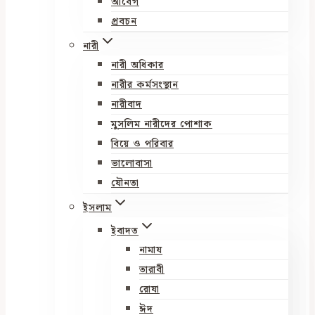
আবেগ
প্রবচন
নারী
নারী অধিকার
নারীর কর্মসংস্থান
নারীবাদ
মুসলিম নারীদের পোশাক
বিয়ে ও পরিবার
ভালোবাসা
যৌনতা
ইসলাম
ইবাদত
নামায
তারাবী
রোযা
ঈদ