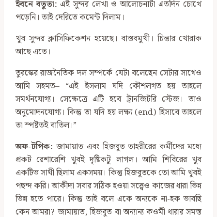
ইবনে বতুতা:
এই সুন্দর লেখা ও আলোচনাটা এতদিন চোখে
পড়েনি। তাই দেরিতে কমেন্ট দিলাম।
খুব সুন্দর ক্লাসিফিকেশন হয়েছে। বাস্তবমুখী। চিন্তার খোরাক
আছে এতে।
তুরস্কের রাজনৈতিক দল সম্পর্কে যেটা বলেছেন সেটার সাথেও
আমি সহমত– “এই ইসলাম যদি কৌশলগত হয় তাহলে
সমর্থনযোগ্য। সেক্ষেত্রে এটি হবে ট্রানজিটরি স্টেজ। তাও
অনুমোদনযোগ্য। কিন্তু তা যদি হয় লক্ষ্য (end) হিসাবে তাহলে
তা স্পষ্টতই বাতিল।”
অফ-টপিক:
জামায়াত এবং হিজবুত তাহরীরের কর্মীদের মধ্যে
প্রকট রেশারেশি খুবই দৃষ্টিকটু লাগল। আমি শিবিরের খুব
একটিভ সাথী ছিলাম একসময়। কিন্তু হিজবুতকে তো আমি খুবই
পছন্দ করি। আকীদা সবার সঠিক হওয়া সত্ত্বেও কাজের ধারা ভিন্ন
ভিন্ন হতে পারে। কিন্তু তাই বলে একে অন্যকে না-হক ভাবছি
কেন আমরা? জামায়াত, হিজবুত বা অন্যান্য কওমী ধারার সমস্ত