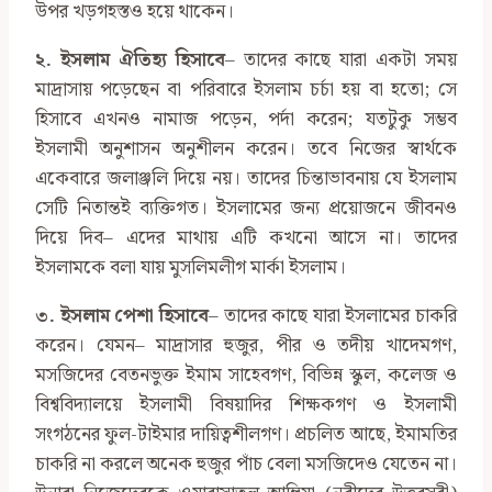
উপর খড়গহস্তও হয়ে থাকেন।
২. ইসলাম ঐতিহ্য হিসাবে
– তাদের কাছে যারা একটা সময়
মাদ্রাসায় পড়েছেন বা পরিবারে ইসলাম চর্চা হয় বা হতো; সে
হিসাবে এখনও নামাজ পড়েন, পর্দা করেন; যতটুকু সম্ভব
ইসলামী অনুশাসন অনুশীলন করেন। তবে নিজের স্বার্থকে
একেবারে জলাঞ্জলি দিয়ে নয়। তাদের চিন্তাভাবনায় যে ইসলাম
সেটি নিতান্তই ব্যক্তিগত। ইসলামের জন্য প্রয়োজনে জীবনও
দিয়ে দিব– এদের মাথায় এটি কখনো আসে না। তাদের
ইসলামকে বলা যায় মুসলিমলীগ মার্কা ইসলাম।
৩. ইসলাম পেশা হিসাবে
– তাদের কাছে যারা ইসলামের চাকরি
করেন। যেমন– মাদ্রাসার হুজুর, পীর ও তদীয় খাদেমগণ,
মসজিদের বেতনভুক্ত ইমাম সাহেবগণ, বিভিন্ন স্কুল, কলেজ ও
বিশ্ববিদ্যালয়ে ইসলামী বিষয়াদির শিক্ষকগণ ও ইসলামী
সংগঠনের ফুল-টাইমার দায়িত্বশীলগণ। প্রচলিত আছে, ইমামতির
চাকরি না করলে অনেক হুজুর পাঁচ বেলা মসজিদেও যেতেন না।