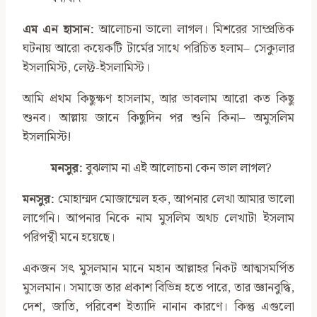
এম এন হাসান:
আলোচনা ভালো লাগল। মিশরের সাম্প্রতিক
ঘটনায় আরো কয়েকটি টার্মের সাথে পরিচিত হলাম– সেক্যুলার
ইসলামিস্ট, লেফ্ট-ইসলামিস্ট।
আমি প্রথম কিছুক্ষণ হাসলাম, আর ভাবলাম আরো কত কিছু
শুনব। আল্লায় জানে কিছুদিন পর শুনি কিনা– অমুসলিম
ইসলামিস্ট!
মনসুর:
বুঝলাম না এই আলোচনা কেন ভাল লাগল?
মনসুর:
মোহাম্মদ মোজাম্মেল হক, আপনার লেখা আমার ভালো
লাগেনি। আপনার নিকে নাম মুসলিম অথচ লেখাটা ইসলাম
পরিপন্থী মনে হয়েছে।
একজন সৎ মুসলমান মানে মহান আল্লাহর নিকট আত্মসমর্পিত
মুসলমান। সমাজে তার প্রকাশ বিভিন্ন হতে পারে, তার জ্ঞানবুদ্ধি,
দেশ, জাতি, পরিবেশ ইত্যাদি নানান কারণে। কিন্তু এগুলো