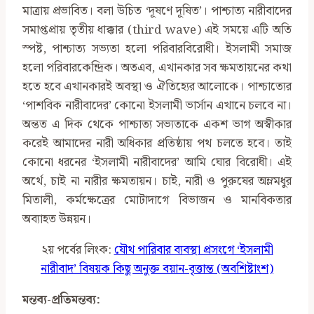
মাত্রায় প্রভাবিত। বলা উচিত ‘দূষণে দূষিত’। পাশ্চাত্য নারীবাদের
সমাপ্তপ্রায় তৃতীয় ধাক্কার (third wave) এই সময়ে এটি অতি
স্পষ্ট, পাশ্চাত্য সভ্যতা হলো পরিবারবিরোধী। ইসলামী সমাজ
হলো পরিবারকেন্দ্রিক। অতএব, এখানকার সব ক্ষমতায়নের কথা
হতে হবে এখানকারই অবস্থা ও ঐতিহ্যের আলোকে। পাশ্চাত্যের
‘পাশবিক নারীবাদের’ কোনো ইসলামী ভার্সান এখানে চলবে না।
অন্তত এ দিক থেকে পাশ্চাত্য সভ্যতাকে একশ ভাগ অস্বীকার
করেই আমাদের নারী অধিকার প্রতিষ্ঠায় পথ চলতে হবে। তাই
কোনো ধরনের ‘ইসলামী নারীবাদের’ আমি ঘোর বিরোধী। এই
অর্থে, চাই না নারীর ক্ষমতায়ন। চাই, নারী ও পুরুষের অম্লমধুর
মিতালী, কর্মক্ষেত্রের মোটাদাগে বিভাজন ও মানবিকতার
অব্যাহত উন্নয়ন।
২য় পর্বের লিংক:
যৌথ পারিবার ব্যবস্থা প্রসংগে ‘ইসলামী
নারীবাদ’ বিষয়ক কিছু অনুক্ত বয়ান-বৃত্তান্ত (অবশিষ্টাংশ)
মন্তব্য-প্রতিমন্তব্য: