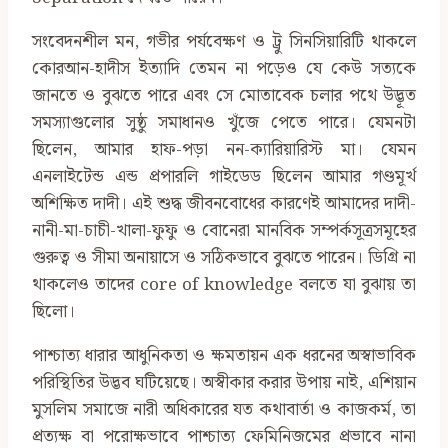
সংবেদনশীল মন, গভীর পর্যবেক্ষণ ও ট্রু সিনসিয়ারিটি থাকলে
কোরআন-হাদীস ইত্যাদি তেমন না পড়েও যে কেউ সত্যকে
জানতে ও বুঝতে পারে এবং সে মোতাবেক চলার পথে উদ্ভূত
সমস্যাগুলোর সুষ্ঠু সমাধানও খুঁজে পেতে পারে। যেমনটা
ছিলেন, আমার হাফ-পড়া নন-ক্যারিয়ারিস্ট মা। যেমন
এনলাইটেন্ড এন্ড প্রপারলি গাইডেড ছিলেন আমার গণ্ডমূর্খ
অশিক্ষিত দাদী। এই শুদ্ধ জীবনবোধের কারণেই আমাদের দাদী-
নানী-মা-চাচী-খালা-ফুফু ও বোনেরা মানবিক সম্পর্কসূত্রসমূহের
গুরুত্ব ও সীমা অনায়াসে ও সঠিকভাবে বুঝতে পারেন। ডিগ্রি না
থাকলেও তাদের core of knowledge বলতে যা বুঝায় তা
ছিলো।
পাশ্চাত্য ধারার আধুনিকতা ও ক্ষমতায়ন এক ধরনের অস্বাভাবিক
পরিস্থিতির উদ্ভব ঘটিয়েছে। অস্বীকার করার উপায় নাই, এশিয়ান
মুসলিম সমাজে নারী অধিকারের যত কথাবার্তা ও কাজকর্ম, তা
প্রত্যক্ষ বা পরোক্ষভাবে পাশ্চাত্য ফেমিনিজমের প্রভাবে নানা