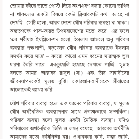
জোয়ার বইছে তাতে পোস্ট দিয়ে অংশগ্রহণ করার কোনো তাগিদ
না থাকলেও একটা বিষয়ে কেউ ক্লিয়ারকাট কথা বলছে না
দেখছি। সেটি হলো, আরব দেশে যৌথ পরিবার ব্যবস্থা না থাকা।
অন্ততপক্ষে পাক-ভারত উপমহাদেশের মতো করে। এর ফলে
‘এর শরীয়াহ ইমপ্লিকেশন হলো, ইসলাম আসলে অনু পরিবার
ব্যবস্থার পক্ষপাতী, বড়জোর যৌথ পরিবার ব্যবস্থাকে ইসলাম
সমর্থন করে মাত্র’ – কারো কারো এমন ধরনের মারাত্মক ভুল
ধারণা তৈরি পারে। একচুয়েলি হয়েছে দেখতে পাচ্ছি। সুন্নাহ
বলতে আমরা আল্লাহর রাসূল (সা) এবং তাঁর সাহাবীদের
জীবনযাপনকেই মূলত বুঝি। কোরআন-হাদীসকে সীরাতের
আলোকেই ব্যাখ্যা করি।
যৌথ পরিবার ব্যবস্থা হলো এক ধরনের পরিবার ব্যবস্থা, যা মূলত
যৌথ অর্থনৈতিক ব্যবস্থাপনার সাথে প্রত্যক্ষভাবে সম্পর্কিত।
পরিবার ব্যবস্থা হলো মূলত একটা নৈতিক ব্যবস্থা। যদিও
পরিবারের অর্থনৈতিক ভিত্তি ও লক্ষ্য রয়েছে। আরবের অর্থনীতি
আমাদের মতো কৃষিনির্ভর নয়। ওখানকার কৃষি, যদ্দুর জানি,