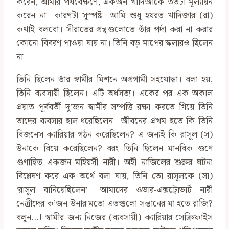
করেন, আমার পর্যবেক্ষণে, একজন খাদিজাকে ততটা মূল্যায়ন
করেন না। কারণটা সুস্পষ্ট। আমি শুধু হযরত খাদিজার (রা)
কথাই বলবো। সীরাতের গ্রন্থগুলোতে তাঁর পর্দা করা না করার
কোনো বিবরণ পাওয়া যায় না। তিনি বড় মাপের স্কলারও ছিলেন
না।
তিনি ছিলেন তাঁর স্বামীর মিশনে অগ্রগামী সহযোদ্ধা। বলা হয়,
তিনি ব্যবসায়ী ছিলেন। এটি অর্ধসত্য। একের পর এক অকাল
প্রয়াত পূর্ববর্তী দু’জন স্বামীর সম্পত্তি রক্ষা করতে গিয়ে তিনি
তাদের ব্যবসার হাল ধরেছিলেন। জীবনের প্রথম হতে কি তিনি
বিজনেস ক্যারিয়ার গঠন করেছিলেন? এ জন্যই কি রাসূল (স)
উনাকে বিয়ে করেছিলেন? বরং তিনি ছিলেন মানবিক গুণে
গুণান্বিত একজন মহিয়সী নারী। অহী নাজিলের শুরুর ঘটনা
বিশ্লেষণ করে এক অর্থে বলা যায়, তিনি তো রাসূলকে (সা)
‘রাসূল বানিয়েছিলেন’। আমাদের ওভার-এক্সট্রোভার্ট নারী
নেত্রীদের ক’জন উনার মতো এতগুলো সন্তানের মা হতে রাজি?
বলুন…! স্বামীর জন্য নিজের (ব্যবসায়ী) ক্যারিয়ার সেক্রিফাইস