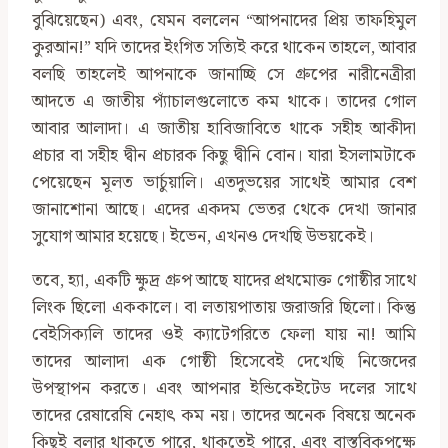
বুঝিয়েছেন) এবং, যেমন বললেন “আপনাদের প্রিয় তাফহিমুল
কুরআন!” যদি তাদের ইংগিত সত্যিই করে থাকেন তাহলে, আবার
বলছি তাহলেই আপনাকে জানাচ্ছি সে গ্রুপের নারীনেত্রীরা
আদতে এ জাতীয় প্যাঁচালগুলোতে কম থাকে। তাদের গোল
আবার আলাদা। এ জাতীয় হাবিজাবিতে থাকে সহীহ আকীদা
প্রচার বা সহীহ দ্বীন প্রচারক কিছু দ্বীনি বোন। যারা ইসলামটাকে
পেয়েছেন মূলত ভার্চুয়ালি। এতদুভয়ের সাথেই আমার বেশ
জানাশোনা আছে। এদের একদম ভেতর থেকে দেখা জানার
সুযোগ আমার হয়েছে। ইভেন, এখনও দেখছি উভয়কেই।
তবে, হ্যা, একটি ক্ষুদ্র গ্রুপ আছে যাদের প্রথমোক্ত গোষ্ঠীর সাথে
লিংক ছিলো এককালে। বা লতায়পাতায় জরাজরি ছিলো। কিন্তু
বেইসিক্যলি তাদের ওই ক্যাটেগরিতে ফেলা যায় না! আমি
তাদের আলাদা এক গোষ্ঠী হিসেবেই দেখেছি নিজেদের
উপস্থাপন করতে। এবং আপনার ইন্ডিকেইটেড দলের সাথে
তাদের রেষারেষি নেহাৎ কম নয়। তাদের অনেক বিষয়ে অনেক
কিছুই বলার থাকতে পারে, থাকতেই পারে, এবং বাস্তবিকপক্ষে