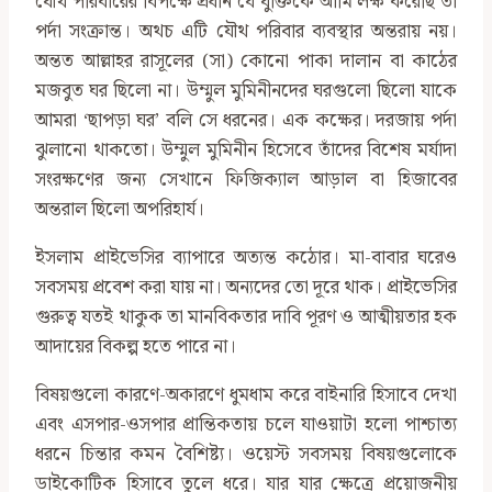
যৌথ পরিবারের বিপক্ষে প্রধান যে যুক্তিকে আমি লক্ষ করেছি তা
পর্দা সংক্রান্ত। অথচ এটি যৌথ পরিবার ব্যবস্থার অন্তরায় নয়।
অন্তত আল্লাহর রাসূলের (সা) কোনো পাকা দালান বা কাঠের
মজবুত ঘর ছিলো না। উম্মুল মুমিনীনদের ঘরগুলো ছিলো যাকে
আমরা ‘ছাপড়া ঘর’ বলি সে ধরনের। এক কক্ষের। দরজায় পর্দা
ঝুলানো থাকতো। উম্মুল মুমিনীন হিসেবে তাঁদের বিশেষ মর্যাদা
সংরক্ষণের জন্য সেখানে ফিজিক্যাল আড়াল বা হিজাবের
অন্তরাল ছিলো অপরিহার্য।
ইসলাম প্রাইভেসির ব্যাপারে অত্যন্ত কঠোর। মা-বাবার ঘরেও
সবসময় প্রবেশ করা যায় না। অন্যদের তো দূরে থাক। প্রাইভেসির
গুরুত্ব যতই থাকুক তা মানবিকতার দাবি পূরণ ও আত্মীয়তার হক
আদায়ের বিকল্প হতে পারে না।
বিষয়গুলো কারণে-অকারণে ধুমধাম করে বাইনারি হিসাবে দেখা
এবং এসপার-ওসপার প্রান্তিকতায় চলে যাওয়াটা হলো পাশ্চাত্য
ধরনে চিন্তার কমন বৈশিষ্ট্য। ওয়েস্ট সবসময় বিষয়গুলোকে
ডাইকোটিক হিসাবে তুলে ধরে। যার যার ক্ষেত্রে প্রয়োজনীয়