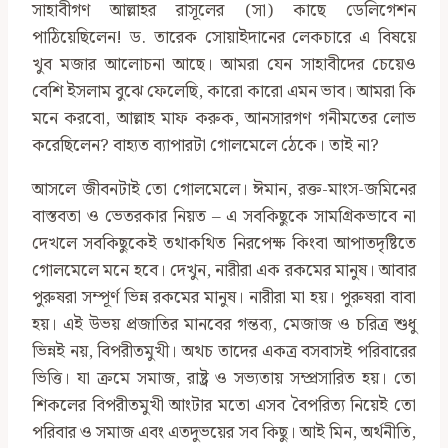
সাহাবীগণ আল্লাহর রাসূলের (সা) কাছে ডেলিগেশন
পাঠিয়েছিলেন! ড. তারেক সোয়াইদানের লেকচারে এ বিষয়ে
খুব মজার আলোচনা আছে। আমরা যেন সাহাবীদের চেয়েও
বেশি ইসলাম বুঝে ফেলেছি, কারো কারো এমন ভাব। আমরা কি
মনে করবো, আল্লাহ মাফ করুক, আনসারগণ গনীমতের লোভ
করেছিলেন? বাহ্যত ব্যাপারটা গোলমেলে ঠেকে। তাই না?
আসলে জীবনটাই তো গোলমেলে। ঈমান, রক্ত-মাংস-জমিনের
বাস্তবতা ও ভেতরকার নিয়ত – এ সবকিছুকে সামগ্রিকভাবে না
দেখলে সবকিছুকেই তথাকথিত নিরপেক্ষ কিংবা আপাতদৃষ্টিতে
গোলমেলে মনে হবে। দেখুন, নারীরা এক রকমের মানুষ। আবার
পুরুষরা সম্পূর্ণ ভিন্ন রকমের মানুষ। নারীরা মা হয়। পুরুষরা বাবা
হয়। এই উভয় প্রজাতির মানবের গন্তব্য, মেজাজ ও চরিত্র শুধু
ভিন্নই নয়, বিপরীতমুখী। অথচ তাদের একত্র বসবাসই পরিবারের
ভিত্তি। যা ক্রমে সমাজ, রাষ্ট্র ও সভ্যতায় সম্প্রসারিত হয়। তো
শিকলের বিপরীতমুখী আংটার মতো এসব বৈপরিত্য নিয়েই তো
পরিবার ও সমাজ এবং এতদুভয়ের সব কিছু। আই মিন, অর্থনীতি,