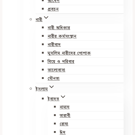
আবেগ
প্রবচন
নারী
নারী অধিকার
নারীর কর্মসংস্থান
নারীবাদ
মুসলিম নারীদের পোশাক
বিয়ে ও পরিবার
ভালোবাসা
যৌনতা
ইসলাম
ইবাদত
নামায
তারাবী
রোযা
ঈদ