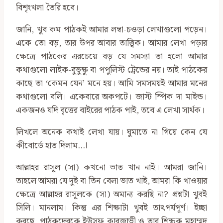
বিশৃংখলা তৈরি হবে।
জানি, খুব কম পাঠকই আমার লম্বা-চওড়া লেখাগুলো পড়েন।
একে তো বড়, তার উপর আবার তাত্ত্বিক। আমার লেখা পড়ার
ক্ষেত্রে পাঠকের এরচেয়ে বড় যে সমস্যা তা হলো আমার
কথাগুলো লাইক-বুভুক্ষু বা পপুলিস্ট ট্রেন্ডের নয়। তাই পাঠকের
কাছে তা ‘কেমন যেন’ মনে হয়। আমি সমসময়ই আমার মনের
কথাগুলো বলি। একেবারে অকপটে। জাস্ট স্পিক দা মাইন্ড।
একজনও যদি বৃত্তের বাইরের পাঠক পাই, তবে এ লেখা সার্থক।
লিখলে অনেক কথাই লেখা যায়। ঘুমাতে না গিয়ে কেন যে
কীবোর্ডে হাত দিলাম…!
আল্লাহর রাসূল (সা) কখনো ভাত খান নাই। আমরা জানি।
তাহলে আমরা যে দুই বা তিন বেলা ভাত খাই, আমরা কি খাওয়ার
ক্ষেত্রে আল্লাহর রাসূলকে (সা) অমান্য করছি না? প্রশ্নটা খুবই
সিলি। মানলাম। কিন্তু এর শিক্ষাটা খুবই তাৎপর্যপূর্ণ। ইচ্ছা
করছে, পাঠকদেরকে ইউসুফ কারজাভী ও তার শিক্ষক মুহাম্মদ