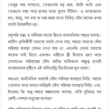
খেজুর গাছ লাগানো, সেগুলোর যত্ন করা, কাঁদি কাটা এবং
সেগুলো বস্তা ভরে রাখার মধ্যে মূলত সীমিত। এ কাজগুলো
ধান, আলু, গম চাষ বা মাছ ধরার মতো নিবিড় যৌথ শ্রমের ওপর
ততটা নির্ভরশীল নয়।
তদুপরি মক্কা ও মদীনার সমাজ ছিলো ব্যবসানির্ভর শহুরে সমাজ।
গ্রামীণ কৃষিজীবী সমাজে যতটা দেখা যায়, শহুরে সমাজে যৌথ
পরিবার ব্যবস্থা তেমন দেখা যায় না। এমনকি যেসব সমাজে
কয়েক ভাই মিলে একজন নারীকে স্ত্রী হিসাবে গ্রহণ করে
সেখানেও পরিবারের যৌথ জমির মালিকানা অক্ষুণ্ণ রাখাই
গবেষকদের দৃষ্টিতে এই পলিয়েন্ড্রি সিস্টেমের মূল কারণ।
অতএব, অর্থনৈতিক কারণই যৌথ পরিবার ব্যবস্থার ভিত্তি। আরো
খোলাসা করে বললে দারিদ্রই যৌথ পরিবার ব্যবস্থার ভিত্তি। তো,
ইসলাম কি শুধু শহুরে স্বচ্ছলদের ব্যাপার, নাকি দুনিয়ার সব
শ্রেণী-পেশার মানুষের ব্যাপার?