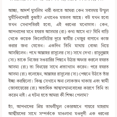
আচ্ছা, আদর্শ মুসলিম নারী বলতে আমরা কেন সবসময় উম্মুল
মুমীনিনদেরই বুঝাই? এখানেও মতলব আছে। বউ যখন হবো
তখন সেনাপতিরই হবো, এই ধরনের মনোভাব। কেন,
আপনাদের মনে হযরত আসমার (রা) কথা আসে না? যিনি বাড়ি
থেকে কয়েক কিলোমিটার দূরে স্বামীর খেজুর বাগানে কাজ
করার জন্য যেতেন। একদিন তিনি মাথায় বোঝা নিয়ে
আসছিলেন। পথে আল্লাহর রাসূলের (সা) সাথে দেখা। রাসূলুল্লাহ
(সা) তাকে নিজের সওয়ারির পিছনে উঠার অফার করলে হযরত
আসমা (রা) তা বিনয়ের সাথে প্রত্যাখ্যান করেন। পরে হযরত
আসমা (রা) বলেছেন, আল্লাহর রাসূলের (সা) পেছনে উঠতে তাঁর
ইচ্ছা করছিলো। কিন্তু সেখানে অন্য লোকজন থাকায় এবং স্বামী
জোবায়েরের (রা) অত্যধিক আত্মসম্মানবোধের কারণে তিনি তা
করেন নাই। এ ঘটনা হতে আমরা কী শিক্ষা পেলাম?
হ্যাঁ, আপনাদের প্রিয় তাফহীমুল কোরআনে গায়রে মাহরাম
আত্মীয়দের সাথে সম্পর্ককে মাওলানা মওদূদী এক ধরনের