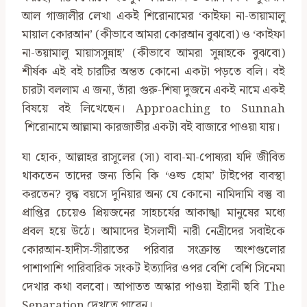
আল গাজালীর লেখা একই শিরোনামের ‘কাইফা না-তায়ামালু
মায়াল কোরআন’ (কীভাবে আমরা কোরআন বুঝবো) ও ‘কাইফা
না-তয়ামালু মায়াসসুন্নাহ’ (কীভাবে আমরা সুন্নাহকে বুঝবো)
শীর্ষক এই বই চারটির অন্তত কোনো একটা পড়তে বলি। বই
চারটা বললাম এ জন্য, তাঁরা গুরু-শিষ্য দুজনে একই নামে একই
বিষয়ে বই লিখেছেন। Approaching to Sunnah
শিরোনামে আল্লামা কারজাভীর একটা বই বাজারে পাওয়া যায়।
যা হোক, আল্লাহর রাসূলের (সা) বাবা-মা-পোষ্যরা যদি জীবিত
থাকতেন তাদের জন্য তিনি কি ‘ওল্ড হোম’ টাইপের ব্যবস্থা
করতেন? বৃদ্ধ বয়সে দুনিয়ার অন্য যে কোনো নামিদামি বস্তু বা
প্রাপ্তির চেয়েও প্রিয়জনের সাহচর্যের আকাঙ্খা মানুষের মধ্যে
প্রবল হয়ে উঠে। আমাদের ইসলামী নারী নেত্রীদের সবাইকে
কোরআন-হাদীস-সীরাতের পরিবার সংক্রান্ত অংশগুলোর
পাশাপাশি পারিবারিক সংকট ইত্যাদির ওপর বেশি বেশি সিনেমা
দেখার কথা বলবো। আপাতত অস্কার পাওয়া ইরানী ছবি The
Separation দেখতে পারেন।