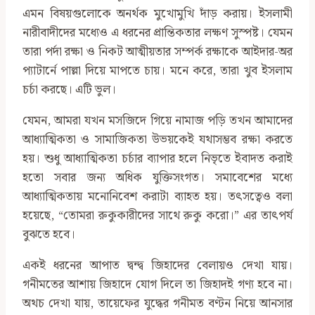
এমন বিষয়গুলোকে অনর্থক মুখোমুখি দাঁড় করায়। ইসলামী
নারীবাদীদের মধ্যেও এ ধরনের প্রান্তিকতার লক্ষণ সুস্পষ্ট। যেমন
তারা পর্দা রক্ষা ও নিকট আত্মীয়তার সম্পর্ক রক্ষাকে আইদার-অর
প্যাটার্নে পাল্লা দিয়ে মাপতে চায়। মনে করে, তারা খুব ইসলাম
চর্চা করছে। এটি ভুল।
যেমন, আমরা যখন মসজিদে গিয়ে নামাজ পড়ি তখন আমাদের
আধ্যাত্মিকতা ও সামাজিকতা উভয়কেই যথাসম্ভব রক্ষা করতে
হয়। শুধু আধ্যাত্মিকতা চর্চার ব্যাপার হলে নিভৃতে ইবাদত করাই
হতো সবার জন্য অধিক যুক্তিসংগত। সমাবেশের মধ্যে
আধ্যাত্মিকতায় মনোনিবেশ করাটা ব্যাহত হয়। তৎসত্বেও বলা
হয়েছে, “তোমরা রুকুকারীদের সাথে রুকু করো।” এর তাৎপর্য
বুঝতে হবে।
একই ধরনের আপাত দ্বন্দ্ব জিহাদের বেলায়ও দেখা যায়।
গনীমতের আশায় জিহাদে যোগ দিলে তা জিহাদই গণ্য হবে না।
অথচ দেখা যায়, তায়েফের যুদ্ধের গনীমত বণ্টন নিয়ে আনসার