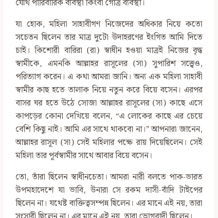
যৌথ পারিবারিক ব্যবস্থা কিংবা গোত্র ব্যবস্থা।
যা হোক, মহিলা সাহাবীগণ নিজেদের অধিকার নিয়ে কতো
সচেতন ছিলেন তার মাত্র দুটো উদাহরণের ইংগিত আমি দিতে
চাই। কিশোরী বারিরা (রা) স্বাধীন হওয়া মাত্রই নিজের বৃদ্ধ
স্বামীকে, এমনকি আল্লাহর রাসূলের (সা) সুপারিশ সত্ত্বেও,
পরিত্যাগ করেন। এ কথা আমরা জানি। অন্য এক মহিলা সাহাবী
স্বামীর কাছ হতে তালাক নিয়ে নতুন করে বিয়ে বসেন। এরপর
বাসর ঘর হতে উঠে সোজা আল্লাহর রাসূলের (সা) কাছে এসে
কাপড়ের কোনা দেখিয়ে বলেন, “এ লোকের কাছে এর চেয়ে
বেশি কিছু নাই। আমি এর সাথে থাকবো না।” আপনারা জানেন,
আল্লাহর রাসূল (সা) সেই মহিলার পক্ষে রায় দিয়েছিলেন। সেই
মহিলা তার পূর্বস্বামীর সাথে আবার বিয়ে বসেন।
তো, তাঁরা ছিলেন স্বাধীনচেতা। আমরা নারী বলতে পাক-ভারত
উপমহাদেশে যা ভাবি, উনারা সে রকম দাসী-বাঁদি টাইপের
ছিলেন না। যথেষ্ট ব্যক্তিত্বসম্পন্ন ছিলেন। এর মানে এই নয়, তারা
সংসারী ছিলেন না। এর মানে এই নয়, তারা ভোগবাদী ছিলেন।