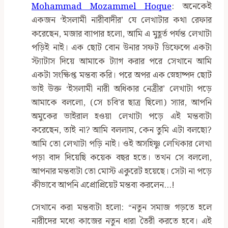
Mohammad Mozammel Hoque
: অনেকেই
একজন ‘ইসলামী নারীবাদীর’ যে লেখাটার কথা রেফার
করেছেন, মজার ব্যাপার হলো, আমি এ মুহূর্ত পর্যন্ত লেখাটা
পড়িই নাই। এক ছোট বোন উনার সফট ডিফেন্সে একটা
স্ট্যাটাস দিয়ে আমাকে ট্যাগ করার পরে সেখানে আমি
একটা সংক্ষিপ্ত মন্তব্য করি। পরে অপর এক স্নেহাষ্পদ ছোট
ভাই উক্ত ‘ইসলামী নারী অধিকার নেত্রীর’ লেখাটা পড়ে
আমাকে বললো, (সে চবি’র ছাত্র ছিলো) স্যার, আপনি
অমুকের ভাইরাল হওয়া লেখাটা পড়ে এই মন্তব্যটা
করেছেন, তাই না? আমি বললাম, কেন তুমি এটা বলছো?
আমি তো লেখাটা পড়ি নাই। ওই অসহিষ্ণু লেখিকার লেখা
পড়া বাদ দিয়েছি কয়েক বছর হতে। তখন সে বললো,
আপনার মন্তব্যটা তো মোস্ট একুরেট হয়েছে। সেটা না পড়ে
কীভাবে আপনি এপ্রোপ্রিয়েট মন্তব্য করলেন…!
সেখানে করা মন্তব্যটা হলো: “নতুন সমাজ গড়তে হলে
নারীদের মধ্যে কাজের নতুন ধারা তৈরী করতে হবে। এই