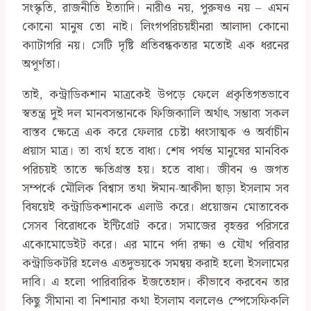
সংস্কৃতি, রাজনীতি ইত্যাদি। নারীও নয়, পুরুষও নয় – এমন
কোনো মানুষ তো নাই। লিংগপরিচয়হীনরা আলাদা কোনো
ক্যাটাগরি নয়। সেটি দৃষ্টি প্রতিবন্ধকতার মতোই এক ধরনের
অপূর্ণতা।
তাই, কন্ট্রাডিকশান মাত্রকেই উপড়ে ফেলে প্রকৃতিগতভাবে
স্বতন্ত্র দুই দল মানবসন্তানকে ফিজিক্যালি অর্থাৎ সম্ভাব্য সকল
বাস্তব ক্ষেত্রে এক করে ফেলার চেষ্টা ধ্বংসাত্মক ও অর্বাচীন
প্রয়াস মাত্র। তা ব্যর্থ হতে বাধ্য। শেষ পর্যন্ত মানুষের মানবিক
পরিচয়ই তাতে ক্ষতিগ্রস্ত হয়। হতে বাধ্য। জীবন ও জগত
সম্পর্কে মৌলিক বিশ্বাস তথা ঈমান-আকীদা ছাড়া ইসলাম সব
বিষয়েই কন্ট্রাডিকশানকে এলাউ করে। প্রয়োজন মোতাবেক
সেসব বিরোধকে ইন্টিগ্রেট করে। সমাজের বৃহত্তর পরিসরে
একোমোডেইট করে। এর মানে পর্দা রক্ষা ও যৌথ পরিবার
কন্ট্রাডিকটরি হলেও এতদুভয়কে সমন্বয় করাই হলো ইসলামের
দাবি। এ হলো পারিবারিক ইজতেহাদ। কীভাবে করবেন তার
কিছু সীমানা বা নিশানার কথা ইসলাম বললেও স্পেসেফিকলি