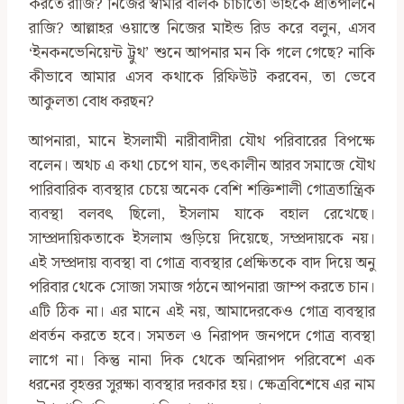
করতে রাজি? নিজের স্বামীর বালক চাচাতো ভাইকে প্রতিপালনে
রাজি? আল্লাহর ওয়াস্তে নিজের মাইন্ড রিড করে বলুন, এসব
‘ইনকনভেনিয়েন্ট ট্রুথ’ শুনে আপনার মন কি গলে গেছে? নাকি
কীভাবে আমার এসব কথাকে রিফিউট করবেন, তা ভেবে
আকুলতা বোধ করছন?
আপনারা, মানে ইসলামী নারীবাদীরা যৌথ পরিবারের বিপক্ষে
বলেন। অথচ এ কথা চেপে যান, তৎকালীন আরব সমাজে যৌথ
পারিবারিক ব্যবস্থার চেয়ে অনেক বেশি শক্তিশালী গোত্রতান্ত্রিক
ব্যবস্থা বলবৎ ছিলো, ইসলাম যাকে বহাল রেখেছে।
সাম্প্রদায়িকতাকে ইসলাম গুড়িয়ে দিয়েছে, সম্প্রদায়কে নয়।
এই সম্প্রদায় ব্যবস্থা বা গোত্র ব্যবস্থার প্রেক্ষিতকে বাদ দিয়ে অনু
পরিবার থেকে সোজা সমাজ গঠনে আপনারা জাম্প করতে চান।
এটি ঠিক না। এর মানে এই নয়, আমাদেরকেও গোত্র ব্যবস্থার
প্রবর্তন করতে হবে। সমতল ও নিরাপদ জনপদে গোত্র ব্যবস্থা
লাগে না। কিন্তু নানা দিক থেকে অনিরাপদ পরিবেশে এক
ধরনের বৃহত্তর সুরক্ষা ব্যবস্থার দরকার হয়। ক্ষেত্রবিশেষে এর নাম