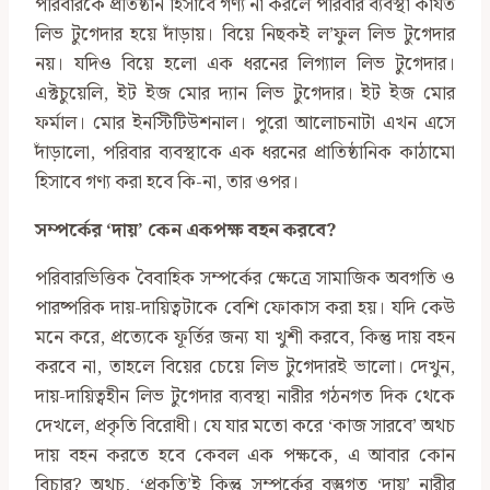
পরিবারকে প্রতিষ্ঠান হিসাবে গণ্য না করলে পরিবার ব্যবস্থা কার্যত
লিভ টুগেদার হয়ে দাঁড়ায়। বিয়ে নিছকই ল’ফুল লিভ টুগেদার
নয়। যদিও বিয়ে হলো এক ধরনের লিগ্যাল লিভ টুগেদার।
এক্টচুয়েলি, ইট ইজ মোর দ্যান লিভ টুগেদার। ইট ইজ মোর
ফর্মাল। মোর ইনস্টিটিউশনাল। পুরো আলোচনাটা এখন এসে
দাঁড়ালো, পরিবার ব্যবস্থাকে এক ধরনের প্রাতিষ্ঠানিক কাঠামো
হিসাবে গণ্য করা হবে কি-না, তার ওপর।
সম্পর্কের
‘
দায়
’
কেন একপক্ষ বহন করবে
?
পরিবারভিত্তিক বৈবাহিক সম্পর্কের ক্ষেত্রে সামাজিক অবগতি ও
পারষ্পরিক দায়-দায়িত্বটাকে বেশি ফোকাস করা হয়। যদি কেউ
মনে করে, প্রত্যেকে ফূর্তির জন্য যা খুশী করবে, কিন্তু দায় বহন
করবে না, তাহলে বিয়ের চেয়ে লিভ টুগেদারই ভালো। দেখুন,
দায়-দায়িত্বহীন লিভ টুগেদার ব্যবস্থা নারীর গঠনগত দিক থেকে
দেখলে, প্রকৃতি বিরোধী। যে যার মতো করে ‘কাজ সারবে’ অথচ
দায় বহন করতে হবে কেবল এক পক্ষকে, এ আবার কোন
বিচার? অথচ, ‘প্রকৃতি’ই কিন্তু সম্পর্কের বস্তুগত ‘দায়’ নারীর