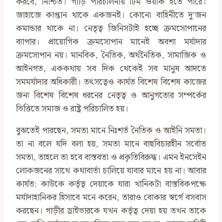
করবে, নিশ্চিত। গাড়ি পরিচালনায় টিম ওয়ার্ক হতে পারে।
জাহাজে কাপ্তান থাকে একজনই। কোনো বাহিনীতে দু’জন
কমান্ডার থাকে না। নেতৃত্ব জিনিসটাই হচ্ছে ক্রমসোপানের
ব্যাপার। প্রায়োগিক ক্রমসোপান মানেই অবশ্য মর্যাদার
ক্রমসোপান নয়। মানবিক, নৈতিক, অর্থনৈতিক, সামাজিক ও
আইনগত, এককথায় সব দিক থেকেই সব মানুষ আদতে
সমমর্যাদার অধিকারী। তৎসত্বেও কার্যত বিশেষ বিশেষ কাজের
জন্য বিশেষ বিশেষ ধরনের নেতৃত্ব ও আনুগত্যের সম্পর্কের
ভিত্তিতে সমাজ ও রাষ্ট্র পরিচালিত হয়।
বুঝতেই পারছেন, সমতা মানে নিঃশর্ত নৈতিক ও আইনি সমতা।
তা না বলে যদি বলা হয়, সমতা মানে বাছবিচারহীন সর্বোত
সমতা, তাহলে তা হবে বাস্তবতা ও প্রকৃতিবিরুদ্ধ। এমন ইনসেইন
লোকজনের সাথে কথাবার্তা চালিয়ে যাবার মানে হয় না। আবার
কার্যত: কাউকে কর্তৃত্ব দেয়াকে যারা খানিকটা বাস্তবিকপক্ষে
মর্যাদাহানিকর হিসাবে মনে করেন, তারাও বোকার স্বর্গে বসবাস
করছেন। গাড়ীর ড্রাইভারকে যখন কর্তৃত্ব দেয়া হয় তখন তাকে