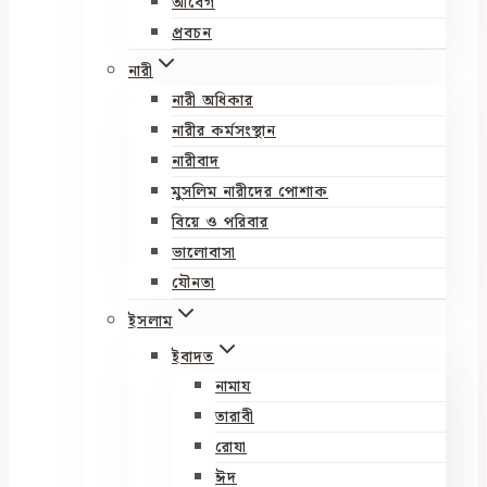
আবেগ
প্রবচন
নারী
নারী অধিকার
নারীর কর্মসংস্থান
নারীবাদ
মুসলিম নারীদের পোশাক
বিয়ে ও পরিবার
ভালোবাসা
যৌনতা
ইসলাম
ইবাদত
নামায
তারাবী
রোযা
ঈদ