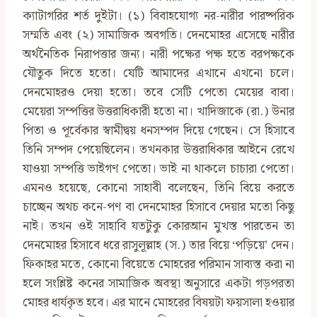
ক্যাটাগরির শর্ত দুইটা। (১) বিবাহযোগ্য নর-নারীর পারষ্পরিক
সম্মতি এবং (২) সামাজিক অবগতি। দেনমোহর এসেছে নারীর
অর্থনৈতিক নিরাপত্তার জন্য। নারী পক্ষের পক্ষ হতে বরপক্ষকে
যৌতুক দিতে হতো। যেটি আমাদের এখানে এখনো চলে।
দেনমোহরও দেয়া হতো। তবে সেটি পেতো মেয়ের বাবা।
মেয়েরা সম্পত্তির উত্তরাধিকারী হতো না। খাদিজাকে (রা.) উনার
পিতা ও পূর্বেকার স্বামীদ্বয় ধনসম্পদ দিয়ে গেছেন। সে হিসাবে
তিনি সম্পদ পেয়েছিলেন। তখনকার উত্তরাধিকার আইনে রেখে
যাওয়া সম্পত্তি ভাইগণ পেতো। ভাই না থাকলে চাচারা পেতো।
এমনও হয়েছে, কোনো সাহাবী বলেছেন, তিনি বিয়ে করতে
চাচ্ছেন অথচ কনে-পণ বা দেনমোহর হিসাবে দেয়ার মতো কিছু
নাই। তখন ওই সাহাবি যতটুকু কোরআন মুখস্ত পারতেন তা
দেনমোহর হিসাবে ধরে রাসুলূল্লাহ (স.) তার বিয়ে ‘পড়িয়ে’ দেন।
ফিকাহর মতে, কোনো বিয়েতে মোহরের পরিমান সাব্যস্ত করা না
হলে সংশ্লিষ্ট কনের সামাজিক অবস্থা অনুসারে একটা গড়পরতা
মোহর ধার্যকৃত হবে। এর মানে মোহরের বিষয়টা ফয়সালা হওয়ার