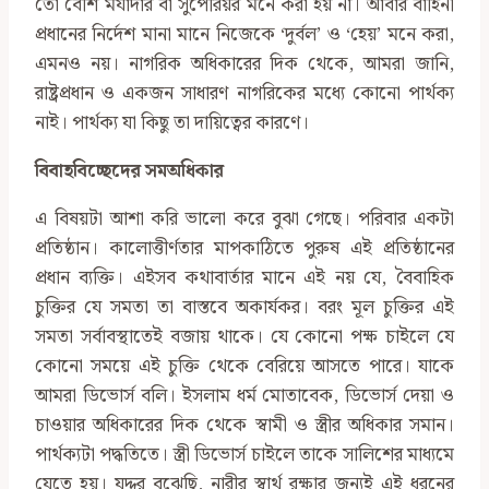
তো বেশি মর্যাদার বা সুপেরিয়র মনে করা হয় না। আবার বাহিনী
প্রধানের নির্দেশ মানা মানে নিজেকে ‘দুর্বল’ ও ‘হেয়’ মনে করা,
এমনও নয়। নাগরিক অধিকারের দিক থেকে, আমরা জানি,
রাষ্ট্রপ্রধান ও একজন সাধারণ নাগরিকের মধ্যে কোনো পার্থক্য
নাই। পার্থক্য যা কিছু তা দায়িত্বের কারণে।
বিবাহবিচ্ছেদের সমঅধিকার
এ বিষয়টা আশা করি ভালো করে বুঝা গেছে। পরিবার একটা
প্রতিষ্ঠান। কালোত্তীর্ণতার মাপকাঠিতে পুরুষ এই প্রতিষ্ঠানের
প্রধান ব্যক্তি। এইসব কথাবার্তার মানে এই নয় যে, বৈবাহিক
চুক্তির যে সমতা তা বাস্তবে অকার্যকর। বরং মূল চুক্তির এই
সমতা সর্বাবস্থাতেই বজায় থাকে। যে কোনো পক্ষ চাইলে যে
কোনো সময়ে এই চুক্তি থেকে বেরিয়ে আসতে পারে। যাকে
আমরা ডিভোর্স বলি। ইসলাম ধর্ম মোতাবেক, ডিভোর্স দেয়া ও
চাওয়ার অধিকারের দিক থেকে স্বামী ও স্ত্রীর অধিকার সমান।
পার্থক্যটা পদ্ধতিতে। স্ত্রী ডিভোর্স চাইলে তাকে সালিশের মাধ্যমে
যেতে হয়। যদ্দুর বুঝেছি, নারীর স্বার্থ রক্ষার জন্যই এই ধরনের