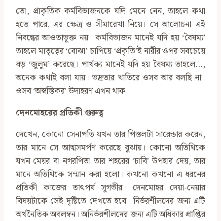
তো, প্রাকৃতিক কর্মবিভাজনকে যদি মেনে নেন, তাহলে কথা
হতে পারে, এর ক্ষেত্র ও সীমারেখা নিয়ে। সে আলোচনা এই
নিবন্ধের আওতাভূক্ত নয়। কর্মবিভাজন মানেই যদি হয় ‘বৈষম্য’
তাহলে মাতৃত্বের ‘বোঝা’ চাপিয়ে ‘প্রকৃতি’ই নারীর ওপর সবচেয়ে
বড় ‘জুলুম’ করেছে। পার্থক্য মানেই যদি হয় বৈষম্য তাহলে…,
অনেক কথাই বলা যায়। ভদ্রতার খাতিরে ওসব আর বলছি না।
ওসব ‘অস্বস্তিকর’ উদাহরণ এখন থাক।
দেনমোহরের প্রতিকী গুরুত্ব
দেখেন, কোনো সেনাপতি যখন তার পিস্তলটা সারেন্ডার করেন,
তার মানে সে আত্মসমর্পণ করেছে বুঝায়। কোনো অতিথিকে
যখন মেয়র বা নগরপিতা তার শহরের ‘চাবি’ উপহার দেয়, তার
মানে অতিথিকে সম্মান করা হলো। কখনো কখনো এ ধরনের
প্রতিকী কাজের তাৎপর্য সুগভীর। দেনমোহর দেয়া-নেয়ার
বিষয়টাকে সেই দৃষ্টিতে দেখতে হবে। নির্ভরশীলদের জন্য এটি
অর্থনৈতিক অবলম্বন। অনির্ভরশীলদের জন্য এটি অধিকার প্রাপ্তির