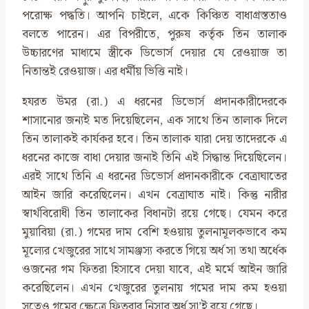
পরোক্ষ পদ্ধতি। আপনি চাইলে, একে কিঞ্চিত বাধাগ্রস্ততাও
বলতে পারেন। এর বিপরীতে, পুরুষ কর্তৃক তিন তালাক
উচ্চারণের মাধ্যমে স্ত্রীকে ডিভোর্স দেয়ার যে রেওয়াজ তা
নিতান্তই রেওয়াজ। এর ধর্মীয় ভিত্তি নাই।
হযরত উমর (রা.) এ ধরনের ডিভোর্স প্রদানকারীদেরকে
শাসানোর জন্যই মত দিয়েছিলেন, এক সাথে তিন তালাক দিলে
তিন তালাকই কার্যকর হবে। তিন তালাক যারা দেয় তাদেরকে এ
ধরনের কাজে বাধা দেয়ার জন্যই তিনি এই সিদ্ধান্ত দিয়েছিলেন।
এরই সাথে তিনি এ ধরনের ডিভোর্স প্রদানকারীকে বেত্রাঘাতের
আইন জারি করেছিলেন। এখন বেত্রাঘাত নাই। কিন্তু নারীর
স্বার্থবিরোধী তিন তালাকের বিধানটা রয়ে গেছে। যেমন করে
মুয়াবিয়া (রা.) গমের দাম বেশি হওয়ায় তুলনামূলকভাবে কম
মূল্যের খেজুরের সাথে সামঞ্জস্য করতে গিয়ে অর্ধ সা তথা অর্ধেক
ওজনের গম ফিতরা হিসাবে দেয়া যাবে, এই মর্মে আইন জারি
করেছিলেন। এখন খেজুরের তুলনায় গমের দাম কম হওয়া
সত্বেও গমের ক্ষেত্রে ফিতরার নিসাব অর্ধ সা’ই রয়ে গেছে।