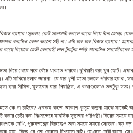
নয়।
স্ব ব্যাপার। সুতরাং কেউ সাদামাটা করলে তাকে নিয়ে টানা হেচড়া য
টাক্ষপাত করাটাও কোন অংশে সহী না। এটা যার যার নিজস্ব ব্যাপার। আপন
 কাছে বিয়েতে হেভী বেনারসী লাল টুকটুক শাড়ি গয়নাটাও সারাজীবনের সবচে
জস্বতা নিয়ে খেয়ে পরে বেঁচে থাকতে পারবে। দুনিয়াটা বরং খুব ছোট। এখ
এটি মানিয়ে চলার জায়গা। যে যার খুশী মতো চললে পরিবার হয় না, সমাজ হ
দ্ধতা দ্বারা সীমিত, মূল্যবোধ দ্বারা নিয়ন্ত্রিত, এ কথাগুলোও ততটুকু সত্
হতে কে না চাইবে? এ’রকম কতো আকাশ-কুসুম কল্পনা মাঝে মাঝেই আমাদ
করার চেষ্টা করা নিঃসন্দেহে মানসিক সুস্থতার পরিপন্থী। বিয়ের সময়ে যার
কাংশকে দেখি, পুরুষতন্ত্রের বিরুদ্ধেও তারা সময়ে সময়ে সোচ্চার। বড় ব
রা যায়। কিন্তু এর তো কোনো নিশ্চয়তা নাই। যেখানে দেবী আছে, সেখা