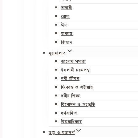
তারাবী
রোযা
ঈদ
যাকাত
জিহাদ
মুয়ামালাত
আলেম সমাজ
ইসলামী চরমপন্থা
নবী জীবন
ফিকাহ ও শরীয়াহ
ধর্মীয় শিক্ষা
বিনোদন ও সংস্কৃতি
ধর্মবাদিতা
উত্তরাধিকার
তত্ত্ব ও মতাদর্শ