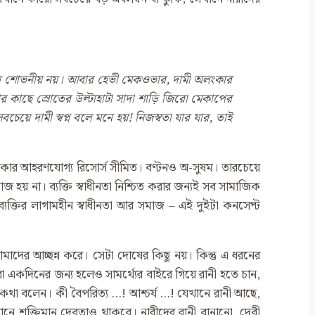
েমন শোভনীয় নয়। আবার হেভী মেকওভার
,
দামী অলংকার
ার কাছে স্রোতের উল্টাহাটা সাদা শাড়ি জিরো মেকাপের
য়ে দামী স্বপ্ন বলে মনে হয়! নিজস্বতা যার যার
,
তাই
ানকার আহরণযোগ্য রিসোর্স সীমিত। বণ্টনও অ-সুষম। তারচেয়ে
য় না। ব্যক্তি স্বাধীনতা নিশ্চিত করার জন্যই সব সামাজিক
য। ব্যক্তির লাগামহীন স্বাধীনতা আর সমাজ – এই দুইটা কনসেপ্ট
ের আচ্ছন্ন করে। সেটা দোষের কিছু নয়। কিন্তু এ ধরনের
া একদিনের জন্য হলেও সামর্থ্যের বাইরে গিয়ে রানী হতে চান,
ড় কথা বলেন। কী বৈপরিত্য …! আশ্চর্য …! যেখানে রানী আছে,
নে শক্তিমান দেবতাও থাকবে। নারীদের রানী বানানো, দেবী