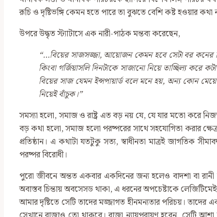
রূচি ও দৃষ্টিভঙ্গি কেমন হতে পারে তা বুঝতে বেশি কষ্ট হওয়ার কথা 
উপরে উদ্ধৃত স্ট্যাটাসে এক নারী-পাঠক মন্তব্য করেছেন,
“…
বিয়ের সাজসজ্জা
,
আয়োজন কেমন হবে সেটা বর কনের নিজ
কিংবা গর্জিয়াসলি দিনটাকে সাজানো নিয়ে তাচ্ছিল্য করে ক
বিয়ের সাজ যেমন ইন্সপায়ার্ড বলে মনে হয়
,
অন্য কোন মেয়ের
নিয়েই বাঁচুক।”
সমস‍্যা হলো, সমাজ ও রাষ্ট্র এত বড় নয় যে, যে যার মতো করে নি
বড় কথা হলো, সমাজ হলো পরষ্পরের সাথে সহযোগিতা করার ক্ষেত্র। 
প্রতিষ্ঠান। এ কথাটা যতটুকু সত্য, স্বাধীনতা মাত্রই জাগতিক সীমাব
পরষ্পর বিরোধী।
পুরো জীবনে অন্তত একবার একদিনের জন্য হলেও বাদশা বা রানী 
অবাস্তব চিন্তায় অবসেসড থাকা, এ ধরনের অপচেষ্টাকে লেজিটিমেইট 
আমার দৃষ্টিতে সেটি তাদের মজ্জাগত হীনমন্যতার পরিচয়। তাদের এ
সেখানে রাজাও তো থাকবে। রাজা ন্যায়পরায়ণ হবেন, সেটি আশা ক