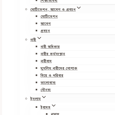
শিক্ষাভাবনা
মোটিভেশন, আবেগ ও প্রবচন
মোটিভেশন
আবেগ
প্রবচন
নারী
নারী অধিকার
নারীর কর্মসংস্থান
নারীবাদ
মুসলিম নারীদের পোশাক
বিয়ে ও পরিবার
ভালোবাসা
যৌনতা
ইসলাম
ইবাদত
নামায