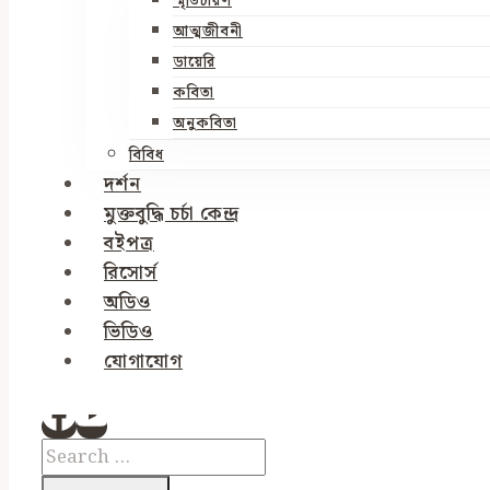
স্মৃতিচারণ
আত্মজীবনী
ডায়েরি
কবিতা
অনুকবিতা
বিবিধ
দর্শন
মুক্তবুদ্ধি চর্চা কেন্দ্র
বইপত্র
রিসোর্স
অডিও
ভিডিও
যোগাযোগ
Search
for: