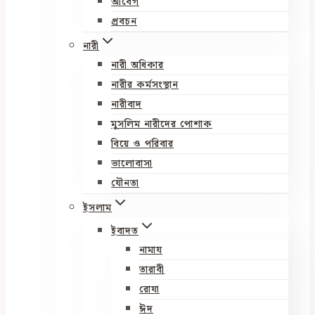
আবেগ
প্রবচন
নারী
নারী অধিকার
নারীর কর্মসংস্থান
নারীবাদ
মুসলিম নারীদের পোশাক
বিয়ে ও পরিবার
ভালোবাসা
যৌনতা
ইসলাম
ইবাদত
নামায
তারাবী
রোযা
ঈদ