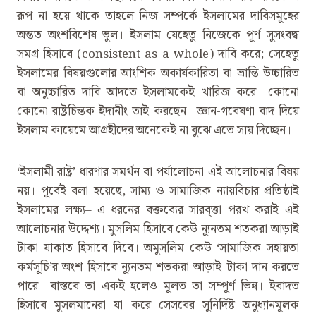
রূপ না হয়ে থাকে তাহলে নিজ সম্পর্কে ইসলামের দাবিসমূহের
অন্তত অংশবিশেষ ভুল। ইসলাম যেহেতু নিজেকে পূর্ণ সুসংবদ্ধ
সমগ্র হিসাবে (consistent as a whole) দাবি করে; সেহেতু
ইসলামের বিষয়গুলোর আংশিক অকার্যকারিতা বা ভ্রান্তি উচ্চারিত
বা অনুচ্চারিত দাবি আদতে ইসলামকেই খারিজ করে। কোনো
কোনো রাষ্ট্রচিন্তক ইদানীং তাই করছেন। জ্ঞান-গবেষণা বাদ দিয়ে
ইসলাম কায়েমে আগ্রহীদের অনেকেই না বুঝে এতে সায় দিচ্ছেন।
‘ইসলামী রাষ্ট্র’ ধারণার সমর্থন বা পর্যালোচনা এই আলোচনার বিষয়
নয়। পূর্বেই বলা হয়েছে, সাম্য ও সামাজিক ন্যায়বিচার প্রতিষ্ঠাই
ইসলামের লক্ষ্য– এ ধরনের বক্তব্যের সারব্ত্তা পরখ করাই এই
আলোচনার উদ্দেশ্য। মুসলিম হিসাবে কেউ ন্যূনতম শতকরা আড়াই
টাকা যাকাত হিসাবে দিবে। অমুসলিম কেউ ‘সামাজিক সহায়তা
কর্মসূচি’র অংশ হিসাবে ন্যূনতম শতকরা আড়াই টাকা দান করতে
পারে। বাস্তবে তা একই হলেও মূলত তা সম্পূর্ণ ভিন্ন। ইবাদত
হিসাবে মুসলমানেরা যা করে সেসবের সুনির্দিষ্ট অনুধ্যানমূলক