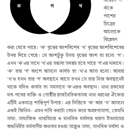
আন্তঃসম্প
র্ককে
পাশের
চিত্রের
আলোকে
বিশ্লেষণ
করা যেতে পারে। ‘ক’ বৃত্তের অংশবিশেষ ‘খ’ বৃত্তের অংশবিশেষের
উপর দিয়ে গেছে। যে অংশটুকু উভয় বৃত্তের অংশ তা হলো ‘গ’।
এখন ‘ক’এর সাথে ‘খ’এর সম্ভাব্য সমন্বয় হতে পারে ‘গ’এর মাধ্যমে।
‘ক’ তার ‘গ’ অংশে আসলে কার্যত তা ‘খ’এ আসা হলো। আবার
‘খ’ও যখন তার ‘গ’ অবস্থানে আসে তখন সে তার নিজ অবস্থানেই
থাকে যদিও কার্যত তা সমভাবে ‘ক’এরও অবস্থান। নানা রকমের
মত-পথের ব্যক্তি ও গোষ্ঠীর রাজনৈতিকতাসহ নানা ধরনের ঐক্যের
এটিই একমাত্র শান্তিপূর্ণ উপায়। এর ভিত্তিতে ‘ক’ আর ‘খ’ আসলে
একই জিনিস– এমন দাবি করাটা যেমন করে অগ্রহণযোগ্য, তেমনি
সাম্য, সামাজিক ন্যায়বিচার ও মানবিক মর্যাদার ধারণা ইসলামের
অন্তনির্হিত মর্মবাণীর অন্যতম হওয়া সত্ত্বেও সাম্য, মানবিক মর্যাদা ও