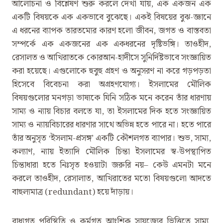
আলোচনা ও বিশ্লেষণ শুরু করলে দেখা যায়, এক একজন এক
একটি বিষয়কে এক একভাবে বুঝেছে। একই বিষয়ের বুঝ-জ্ঞানে
এ ধরনের ব্যাপক তারতম্যের কারণ হলো জীবন, জগত ও বাস্তবতা
সম্পর্কে এক একজনের এক একধরনের দৃষ্টিভঙ্গি। তাওহীদ,
রেসালত ও আখিরাতকে কোরআন-হাদীসে সুনির্দিষ্টভাবে সংজ্ঞায়িত
করা হয়েছে। এগুলোকে হুবুহু গ্রহণ ও অনুসরণ না করে গড়পড়তা
হিসেবে বিবেচনা করা অগ্রহণযোগ্য। ইসলামের মৌলিক
বিষয়গুলোর মনগড়া ভাষ্যকে যিনি সঠিক মনে করেন তাঁর ধারণায়
সাম্য ও ন্যায় বিচার বলতে যা, তা ইসলামের দিক হতে সংজ্ঞায়িত
সাম্য ও ন্যায়বিচারের ধারণার সাথে অভিন্ন হতে পারে না। হতে পারে
তাঁর অনুসৃত ‘ইসলাম-প্রসঙ্গ’ একটি কৌশলগত ব্যাপার। শুভ, সাম্য,
কল্যাণ, ন্যায় ইত্যাদি মৌলিক চিন্তা ইসলামের স্ব-উপস্থাপিত
চিন্তাধারা হতে নিঃসৃত হওয়াটা জরুরি নয়– কেউ এমনটা মনে
করলে তাওহীদ, রেসালাত, আখিরাতের মতো বিষয়গুলো আদতে
বাহুল্যমাত্র (redundant) হয়ে দাঁড়ায়।
বাধ্যগত পরিস্থিতি ও কর্মগত আংশিক সাযুজ্যের ভিত্তিতে সাম্য,