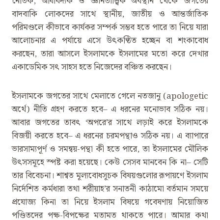
নৈতিক, অধিবিদ্যক ও জ্ঞানতাত্ত্বিক অবস্থান থেকে জগতের
বাদবাকি লোকদের সাথে স্থানীয়, জাতীয় ও আন্তর্জাতিক
পরিমণ্ডলে কীভাবে কার্যকর সম্পর্ক সম্ভব হতে পারে তা নিয়ে যারা
আলোচনার এ পর্যায়ে এসে উৎকণ্ঠিত হচ্ছেন বা শংকাবোধ
করছেন, তারা আসলে ইসলামকে ইসলামের মতো করে দেখার
একাডেমিক সৎ সাহস হতে নিজেদের বঞ্চিত করছেন।
ইসলামকে জগতের সাথে মেলাতে গেলে নতজানু (apologetic
অর্থে) নীতি গ্রহণ করতে হবে– এ ধরনের মনোভাব সঠিক নয়।
আবার জগতের তাবৎ ‘অপরে’র সাথে লড়াই করে ইসলামকে
বিজয়ী করতে হবে– এ ধরনের চরমপন্থাও সঠিক নয়। এ ব্যাপারে
ভারসাম্যপূর্ণ ও সমন্বয়-পন্থা কী হতে পারে, তা ইসলামের মৌলিক
উৎসসমূহে স্পষ্ট করা হয়েছে। কেউ সেসব মানবেন কি না– সেটি
তার বিবেচনা। শাশ্বত মূল্যবোধসূচক বিষয়গুলোর রূপায়ণে ইসলাম
নির্দেশিত কর্মধারা তথা শরীয়াহ’র সনাতনী কাঠামো বর্তমান সময়ে
প্রযোজ্য কিনা তা নিয়ে ইসলাম বিষয়ে গবেষণায় নিয়োজিত
পণ্ডিতদের পক্ষ-বিপক্ষের মতামত থাকতে পারে। আমার কথা