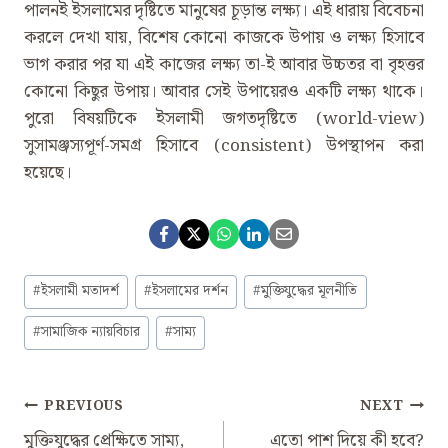
পালনই ইসলামের দৃষ্টিতে মানুষের চূড়ান্ত লক্ষ্য। এই ধারায় বিবেচনা
করলে দেখা যায়, বিশেষ কোনো কাজকে উপায় ও লক্ষ্য হিসাবে
ভাগ করার পর যা এই কাজের লক্ষ্য তা-ই আবার উচ্চতর বা বৃহত্তর
কোনো কিছুর উপায়। আবার সেই উপায়েরও একটি লক্ষ্য থাকে।
পুরো বিষয়টিকে ইসলামী জগতদৃষ্টিতে (world-view)
সুসামঞ্জস্যপূর্ণ-সমগ্র হিসাবে (consistent) উপস্থাপন করা
হয়েছে।
Post
#
ইসলামী মতাদর্শ
#
ইসলামের দর্শন
#
মুক্তিযুদ্ধের মূলনীতি
Tags:
#
সামাজিক ন্যায়বিচার
#
সাম্য
Post
PREVIOUS
NEXT
Navigation
মুক্তিযুদ্ধের প্রেক্ষিতে সাম্য,
এতো পাশ দিয়ে কী হবে?