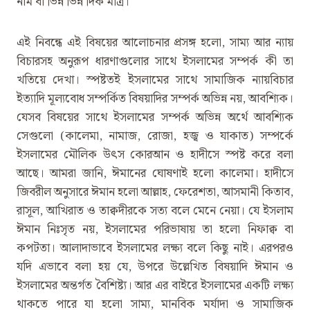
নাম বা ভিন্ন ভিন্ন দিক মাত্র।
এই নিবন্ধে এই বিষয়ের আলোচনার প্রসঙ্গ হলো, সাম্য আর ন্যায়
বিচারসহ অনুরূপ ধারণাগুলোর সাথে ইসলামের সম্পর্ক কী তা
খতিয়ে দেখা। স্পষ্টতই ইসলামের সাথে সামাজিক ন্যায়বিচার
ইত্যাদি মূল্যবোধ সম্পর্কিত বিষয়াদির সম্পর্ক অভিন্ন নয়, আবশ্যিক।
যেসব বিষয়ের সাথে ইসলামের সম্পর্ক অভিন্ন অর্থে আবশ্যিক
সেগুলো (কালেমা, নামাজ, রোজা, হজ্ব ও যাকাত) সম্পর্কে
ইসলামের মৌলিক উৎস কোরআন ও হাদীসে স্পষ্ট করে বলা
আছে। আমরা জানি, ঈমানের ঘোষণাই হলো কালেমা। হাদীসে
জিবরীল অনুসারে ঈমান হলো আল্লাহ, ফেরেশতা, আসমানী কিতাব,
রাসূল, আখিরাত ও তাক্বদীরকে সত্য বলে মেনে নেয়া। যে ইসলাম
ঈমান নিঃসৃত নয়, ইসলামের পরিভাষায় তা হলো নিফাক্ব বা
কপটতা। আলাদাভাবে ইসলামের লক্ষ্য বলে কিছু নাই। এরপরও
যদি এভাবে বলা হয় যে, উপরে উল্লেখিত বিষয়াদি ঈমান ও
ইসলামের অন্তর্গত বৈশিষ্ট্য। আর এর বাইরে ইসলামের একটি লক্ষ্য
থাকতে পারে যা হলো সাম্য, মানবিক মর্যাদা ও সামাজিক