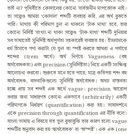
কোদাল যে কোদাল বৈ অন্য কিছু নয়, তা তো স্বীকার করতে হবে।
তাই না? পৃথিবীতে কোদালের কোনো সার্বজনীন মাপজোক নাই।
তা সত্ত্বেও আমরা ‘কোদাল’ শব্দটি ব্যবহার করি, এর অর্থ বুঝতে
পারি। মাথায় কী পরিমাণ চুল না থাকলে ‘টাক মাথা’ হবে, তার
কোনো নির্দিষ্ট সংখ্যা না থাকা সত্ত্বেও ‘টাক-মাথা’ শব্দটি দুনিয়ার
সব ভাষাতেই সুনির্দিষ্ট অর্থপূর্ণতা সহকারেই ব্যবহৃত হয়। ইসলামকে
ধর্ম হিসাবে গণ্য করাটা যে ভুল তা স্পষ্ট করতে আমরা এ পর্যায়ে
শব্দের (trem অর্থে) অর্থ নির্ণয়ে Vagueness (বহু
অর্থবোধকতা) এবং precision (সুনির্দিষ্টতা) নিয়ে একটি সংক্ষিপ্ত
আলোচনা করবো। শুরুতে মনে হতে পারে, মাত্র কতিপয় শব্দ বহু
অর্থবোধক, বাদবাকিগুলো সুনির্দিষ্ট অর্থবোধক। অথচ বাস্তবতা
হচ্ছে প্রায় সব শব্দই এক অর্থে vague। precision আরোপ
করার জন্য সাধারণত কোনো একভাবে (arbitrarily) একটি
পরিমাণকে নির্ধারণ (quantification) করা হয়। ভাষাদর্শনে
একে precision through quantification এর নীতি বলে।
বাংলা ভাষায় এ বিষয়ে যত ভুল বুঝাবুঝি তার কারণ হলো vague
শব্দটির অনুবাদ করা হয় ‘দ্ব্যর্থবোধক’ বা ‘অস্পষ্ট’। এক এক (one