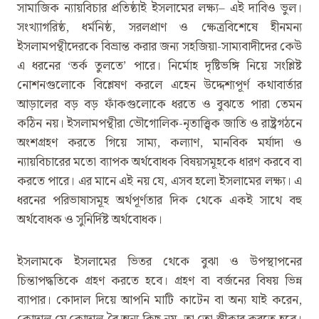
সামাজিক ন্যায়বিচার প্রতিষ্ঠাই ইসলামের লক্ষ্য– এই দাবিও ভুল।
সংখ্যাগরিষ্ঠ, ধর্মনিষ্ঠ, সরলপ্রাণ ও ক্ষেত্রবিশেষে হীনমন্য
ইসলামপন্থীদেরকে বিভ্রান্ত করার জন্য সহজিয়া-সাম্যবাদীদের কেউ
এ ধরনের ‘তর্ক তুলতে’ পারে। নির্মোহ দৃষ্টিভঙ্গি নিয়ে সংশ্লিষ্ট
নোশনগুলোকে বিশ্লেষণ করলে এহেন উদ্দেশ্যপূর্ণ কথাবার্তার
আড়ালের বড় বড় ফাঁকগুলোকে ধরতে ও বুঝতে পারা তেমন
কঠিন নয়। ইসলামপন্থীরা ভৌগোলিক-নৃতাত্ত্বিক জাতি ও রাষ্ট্রগঠনে
অংশগ্রহণ করতে গিয়ে সাম্য, কল্যাণ, মানবিক মর্যাদা ও
ন্যায়বিচারের মতো ব্যাপক অর্থবোধক বিষয়সমূহকে ধারণ করবে বা
করতে পারে। এর মানে এই নয় যে, এসব হলো ইসলামের লক্ষ্য। এ
ধরনের পরিভাষাসমূহ অর্থপূর্ণতার দিক থেকে একই সাথে বহু
অর্থবোধক ও সুনির্দিষ্ট অর্থবোধক।
ইসলামকে ইসলামের ভিতর থেকে বুঝা ও উপস্থাপনের
চিন্তাপদ্ধতিকে গ্রহণ করতে হবে। গ্রহণ বা বর্জনের বিষয় ভিন্ন
ব্যাপার। কোদাল দিয়ে আপনি মাটি কাটেন বা অন্য যাই করেন,