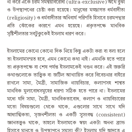
না করে একে চরম সমন্বয়বিরোধী (ultra-exclusive) অর্থে বুঝা
ও উপস্থাপনের চেষ্টা করা হয়েছে। মানুষের মজ্জাগত ধর্মবাদীতা
(religiosity) ও ধর্মবাদীতার অনিবার্য পরিণতি হিসাবে চরমপন্থার
প্রতি ঝোঁকের কারণে এমন হয়েছে। প্রকৃতপক্ষে মানবিক
সৃষ্টিশীলতার সবটুকুকেই ইসলাম ধারণ করে।
ইসলামের কোনো কোনো দিক নিয়ে কিছু একটা করা বা বলা হলে
তা ইসলামসম্মত হবে, এমন কোনো কথা নাই। এমনকি হতে পারে
তা প্রকৃতপক্ষে বা শেষ পর্যন্ত ইসলামকেই খণ্ডন করে। এই জরুরি
কথাগুলোকে তাত্ত্বিক বা জটিল আখ্যায়িত করে বিবেচনার বাইরে
রাখলে সাম্য, মৈত্রী, সামাজিক ন্যায়বিচার, কল্যাণসহ শাশ্বত
মানবিক মূল্যবোধসমূহের ধারণা সঠিক হতে পারে না। ইসলামের
মধ্যে যদি সাম্য, মৈত্রী, মানবিকতাবোধ, কল্যাণ ও ন্যায়বিচারের
মতো বিষয়গুলো থেকে থাকে, এগুলোর সাথে সাথে যদি
আধ্যাত্মিকতা, সৃজনশীলতা ও একটি সুসংবদ্ধ (consistent)
জ্ঞানতত্ত্বও থাকে, তাহলে ইসলামকে স্বয়ং একটা অনন্য ব্র্যান্ড
হিসাবে মানতে ও উপস্থাপনে সমস্যা কী? ইসলাম যদি আদতে এ