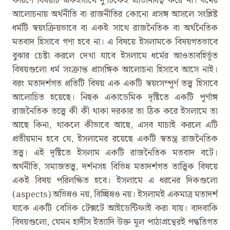
কারণে বিষয়টি একইসাথে দু’টিকেই প্রতিনিধিত্ব করে না। ধর্মের
আলোচনায় অর্থনীতি বা রাজনীতির কোনো প্রসঙ্গ আসলে সংশ্লিষ্ট
ধর্মটি স্বয়ংক্রিয়ভাবে বা একই সাথে রাজনৈতিক বা অর্থনৈতিক
মতবাদ হিসাবে গণ্য হবে না। এ বিষয়ে ইসলামকে বিষয়গতভাবে
বুঝার চেষ্টা করলে দেখা যাবে ইসলামে ধর্মের আওতাবহির্ভূত
বিষয়গুলো ধর্ম সংক্রান্ত প্রাসঙ্গিক আলোচনা হিসাবে আসে নাই।
বরং মতাদর্শগত প্রতিটি বিষয় এক একটি স্বয়ংসম্পূর্ণ তত্ত্ব হিসাবে
আলোচিত হয়েছে। নিছক একাডেমিক দৃষ্টিতে একটি পূর্ণাঙ্গ
রাজনৈতিক তত্ত্বে কী কী থাকা দরকার তা ঠিক করে ইসলামে তা
আছে কিনা, থাকলে কীভাবে আছে, এসব যাচাই করলে এটি
প্রতীয়মান হবে যে, ইসলামের রয়েছে একটি স্বতন্ত্র রাজনৈতিক
তত্ত্ব। এই দৃষ্টিতে ইসলাম একটি রাজনৈতিক মতবাদ বটে।
অর্থনীতি, সমাজতত্ত্ব, দর্শনসহ বিভিন্ন মতাদর্শগত তাত্ত্বিক বিষয়ে
একই বিষয় পরিলক্ষিত হবে। ইসলামে এ ধরনের দিকগুলো
(aspects) অভিন্নও নয়, বিচ্ছিন্নও নয়। ইসলামই একমাত্র মতাদর্শ
যাকে একটি বেসিক টেক্সটে আইডেন্টিফাই করা যায়। বাদবাকি
বিষয়গুলো, যেমন হাদীস ইত্যাদি উক্ত মূল পাঠ্যগ্রন্থেরই পদ্ধতিগত