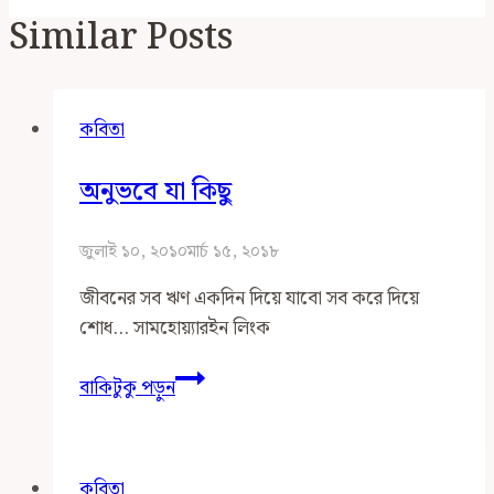
Similar Posts
কবিতা
অনুভবে যা কিছু
জুলাই ১০, ২০১০
মার্চ ১৫, ২০১৮
জীবনের সব ঋণ একদিন দিয়ে যাবো সব করে দিয়ে
শোধ… সামহোয়্যারইন লিংক
অনুভবে
বাকিটুকু পড়ুন
যা
কিছু
কবিতা