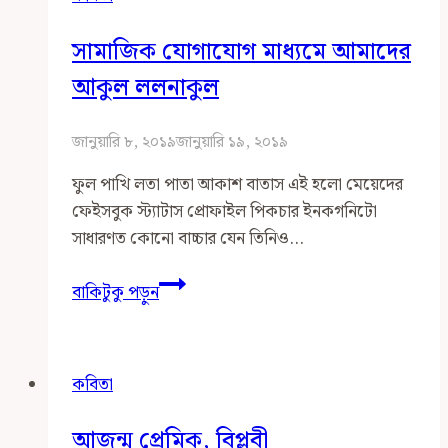
সামাজিক যোগাযোগ মাধ্যমে আমাদের
আকুল ললনাকুল
জানুয়ারি ৮, ২০১৯
জানুয়ারি ১৯, ২০১৯
ফুল পাখি লতা পাতা আকাশ বাতাস এই হলো মেয়েদের
ফেইসবুক স্ট্যাটাস প্রোফাইল পিকচার ইনকগনিটো
সাধারণত কোনো বাচ্চার যেন তিনিও…
সামাজিক
বাকিটুকু পড়ুন
যোগাযোগ
মাধ্যমে
আমাদের
কবিতা
আকুল
ললনাকুল
আজন্ম প্রেমিক, বিপ্লবী