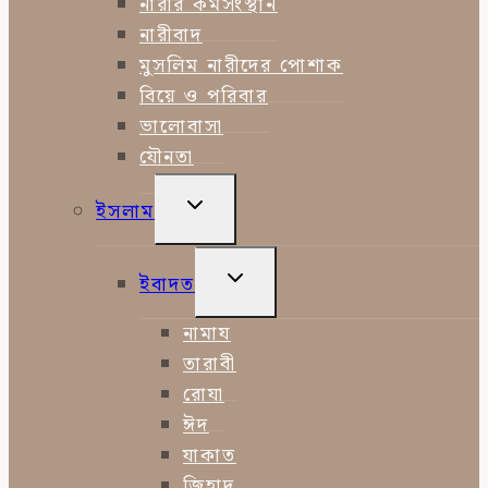
নারীর কর্মসংস্থান
নারীবাদ
মুসলিম নারীদের পোশাক
বিয়ে ও পরিবার
ভালোবাসা
যৌনতা
TOGGLE
ইসলাম
CHILD
MENU
TOGGLE
ইবাদত
CHILD
MENU
নামায
তারাবী
রোযা
ঈদ
যাকাত
জিহাদ