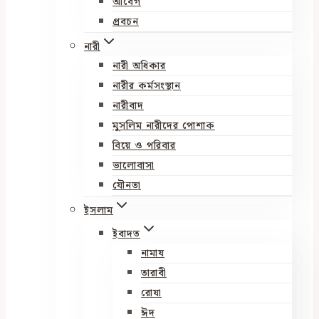
আবেগ
প্রবচন
নারী
নারী অধিকার
নারীর কর্মসংস্থান
নারীবাদ
মুসলিম নারীদের পোশাক
বিয়ে ও পরিবার
ভালোবাসা
যৌনতা
ইসলাম
ইবাদত
নামায
তারাবী
রোযা
ঈদ