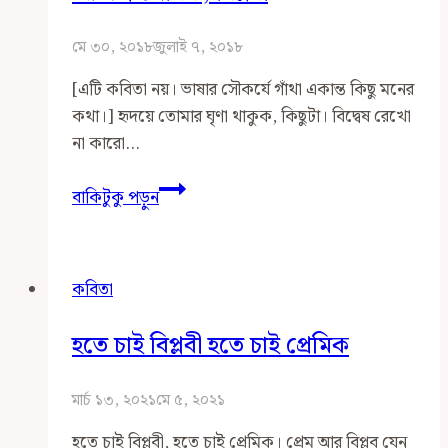
মে ৩০, ২০১৮
জুলাই ৭, ২০১৮
[এটি কবিতা নয়। ভাষার সৌকর্যে গাঁথা একান্ত কিছু মনের
কথা।] হৃদয়ে তোমার ঘৃণা থাকুক, কিছুটা। বিদ্বেষ রেখো
না কারো…
আজন্ম
বাকিটুকু পড়ুন
প্রেমিক,
বিপ্লবী
কবিতা
হতে চাই বিপ্লবী হতে চাই প্রেমিক
মার্চ ১৩, ২০২১
মে ৫, ২০২১
হতে চাই বিপ্লবী, হতে চাই প্রেমিক। প্রেম আর বিপ্লব যেন