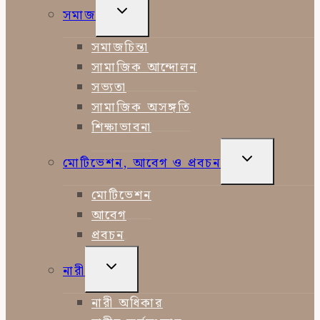
TOGGLE
সমাজ
CHILD
MENU
সমাজচিন্তা
সামাজিক আন্দোলন
সভ্যতা
সামাজিক অসঙ্গতি
শিক্ষাভাবনা
TOGGLE
মোটিভেশন, আবেগ ও প্রবচন
CHILD
MENU
মোটিভেশন
আবেগ
প্রবচন
TOGGLE
নারী
CHILD
MENU
নারী অধিকার