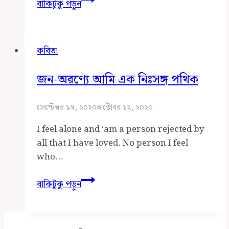
বাকিটুকু পড়ুন
কোনো
চুক্তি
হয়
কবিতা
না
জন-অরণ্যে আমি এক নিঃসঙ্গ পথিক
সেপ্টেম্বর ১৭, ২০২০
অক্টোবর ১২, ২০২০
I feel alone and ‘am a person rejected by
all that I have loved. No person I feel
who…
জন-
বাকিটুকু পড়ুন
অরণ্যে
আমি
এক