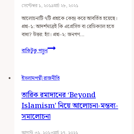
সেপ্টেম্বর ১, ২০১৯
মার্চ ২৮, ২০২১
আলোচনাটি ৭টি প্রশ্নকে কেন্দ্র করে আবর্তিত হয়েছে।
প্রশ্ন–১: আদর্শমাত্রই কি এগ্রেসিভ বা রেডিক্যাল হতে
বাধ্য? উত্তর: হ্যাঁ। প্রশ্ন–২: জনগণ…
গণতান্ত্রিক
বাকিটুকু পড়ুন
সিস্টেমে
আদর্শবাদী
রাজনীতির
ইসলামপন্থী রাজনীতি
কৌশল
কেমন
তারিক রমাদানের ‘Beyond
হওয়া
উচিত?
Islamism’ নিয়ে আলোচনা-মন্তব্য-
সমালোচনা
আগস্ট ৩১, ২০১৩
মার্চ ২৭, ২০২১