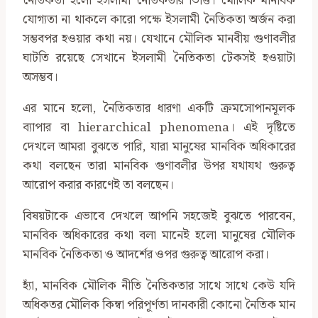
নৈতিকতা হলো ইসলামী নৈতিকতার ভিত্তি। মৌলিক মানবিক
যোগ্যতা না থাকলে কারো পক্ষে ইসলামী নৈতিকতা অর্জন করা
সম্ভবপর হওয়ার কথা নয়। যেখানে মৌলিক মানবীয় গুণাবলীর
ঘাটতি রয়েছে সেখানে ইসলামী নৈতিকতা টেকসই হওয়াটা
অসম্ভব।
এর মানে হলো, নৈতিকতার ধারণা একটি ক্রমসোপানমূলক
ব্যাপার বা hierarchical phenomena। এই দৃষ্টিতে
দেখলে আমরা বুঝতে পারি, যারা মানুষের মানবিক অধিকারের
কথা বলছেন তারা মানবিক গুণাবলীর উপর যথাযথ গুরুত্ব
আরোপ করার কারণেই তা বলছেন।
বিষয়টাকে এভাবে দেখলে আপনি সহজেই বুঝতে পারবেন,
মানবিক অধিকারের কথা বলা মানেই হলো মানুষের মৌলিক
মানবিক নৈতিকতা ও আদর্শের ওপর গুরুত্ব আরোপ করা।
হ্যাঁ, মানবিক মৌলিক নীতি নৈতিকতার সাথে সাথে কেউ যদি
অধিকতর মৌলিক কিম্বা পরিপূর্ণতা দানকারী কোনো নৈতিক মান