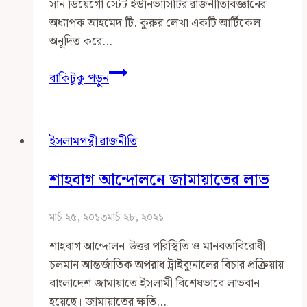
সান ডিয়েগো স্টেট ইউনিভার্সিটির রাজনীতিবিজ্ঞানের
অধ্যাপক আহমেদ টি. কুরুর লেখা একটি আর্টিকেল
অনূদিত করে…
পাঠ
বাকিটুকু পড়ুন
প্রতিক্রিয়া:
ইসলামপন্থী
রাজনীতির
ইসলামপন্থী রাজনীতি
ব্যর্থতা
প্রসঙ্গে
শাহবাগ আন্দোলনে জামায়াতের লাভ
আহমেত
কুরু
মার্চ ২৫, ২০১৩
মার্চ ২৮, ২০২১
শাহবাগ আন্দোলন-উত্তর পরিস্থিতি ও মানবতাবিরোধী
চলমান আন্তর্জাতিক অপরাধ ট্রাইব্যুনালের বিচার প্রক্রিয়ায়
বাংলাদেশ জামায়াতে ইসলামী বিশেষভাবে লাভবান
হয়েছে। জামায়াতের ক্ষতি…