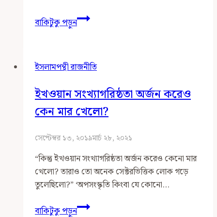
শাহবাগ
বাকিটুকু পড়ুন
আন্দোলনে
জামায়াতের
লাভ
ইসলামপন্থী রাজনীতি
ইখওয়ান সংখ্যাগরিষ্ঠতা অর্জন করেও
কেন মার খেলো?
সেপ্টেম্বর ১৩, ২০১৯
মার্চ ২৮, ২০২১
“কিন্তু ইখওয়ান সংখ্যাগরিষ্ঠতা অর্জন করেও কেনো মার
খেলো? তারাও তো অনেক সেক্টরভিত্তিক লোক গড়ে
তুলেছিলো?” ‘অপসংস্কৃতি কিংবা যে কোনো…
ইখওয়ান
বাকিটুকু পড়ুন