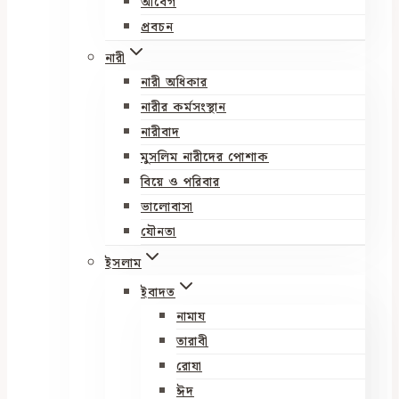
আবেগ
প্রবচন
নারী
নারী অধিকার
নারীর কর্মসংস্থান
নারীবাদ
মুসলিম নারীদের পোশাক
বিয়ে ও পরিবার
ভালোবাসা
যৌনতা
ইসলাম
ইবাদত
নামায
তারাবী
রোযা
ঈদ