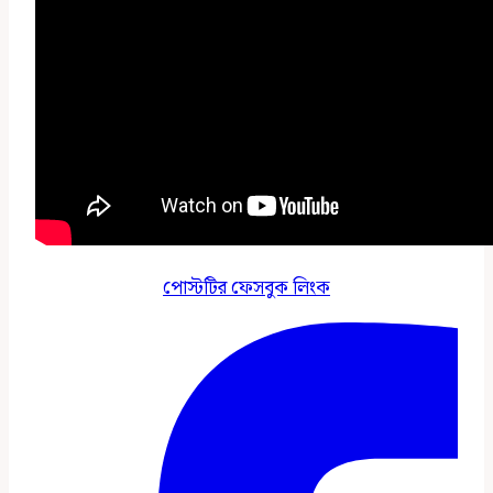
পোস্টটির ফেসবুক লিংক