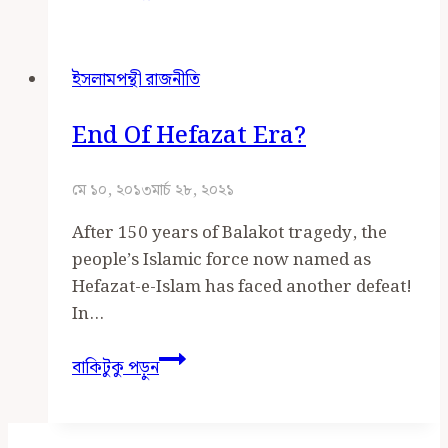
সংখ্যাগরিষ্ঠতা
অর্জন
করেও
ইসলামপন্থী রাজনীতি
কেন
মার
End Of Hefazat Era?
খেলো?
মে ১০, ২০১৩
মার্চ ২৮, ২০২১
After 150 years of Balakot tragedy, the
people’s Islamic force now named as
Hefazat-e-Islam has faced another defeat!
In…
End
বাকিটুকু পড়ুন
of
Hefazat
Era?