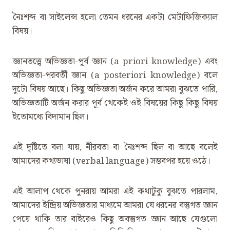
নৈঃশব্দ বা সাইলেন্স হলো তেমন ধরনের একটা মেটাফিজিক্যাল
বিষয়।
জ্ঞানতত্ত্বে অভিজ্ঞতা-পূর্ব জ্ঞান (a priori knowledge) এবং
অভিজ্ঞতা-পরবর্তী জ্ঞান (a posteriori knowledge) বলে
দুটো বিষয় আছে। কিছু অভিজ্ঞতা অর্জন করে আমরা বুঝতে পারি,
অভিজ্ঞতাটি অর্জন করার পূর্ব থেকেই ওই বিষয়ের কিছু কিছু বিষয়
ইতোমধ্যে বিদ্যমান ছিল।
এই দৃষ্টিতে বলা যায়, নীরবতা বা নৈঃশব্দ ছিল বা আছে বলেই
আমাদের কথ্যভাষা (verbal language) সম্ভবপর হয়ে ওঠে।
এই আলাপ থেকে পুনরায় আমরা এই কথাটুকু বুঝতে পারলাম,
আমাদের ইন্দ্রিয় অভিজ্ঞতার মাধ্যমে আমরা যে ধরনের বস্তুগত জ্ঞান
পেয়ে থাকি তার বাইরেও কিছু অবস্তুগত জ্ঞান আছে যেগুলো