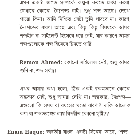
এমন একটা জগত সম্পর্কে কল্পনা করতে চেষ্টা করো,
যেখানে কোনো নৈঃশব্দ্য নাই। শুধু শব্দ আছে। দেখো
পারো কিনা। আমি নিশ্চিত সেটা তুমি পারবে না। কারণ,
নৈঃশব্দের ধারণা আছে এবং কিছু কিছু বিষয়কে আমরা
শব্দহীন বা সাইলেন্ট হিসেবে ধরে নেই, যার কারণে আমরা
শব্দগুলোকে শব্দ হিসেবে চিনতে পারি।
Remon Ahmed:
কোনো সাইলেন্স নেই, শুধু আমরা
শুনি না, শব্দ সর্বত্র।
এখন আমার কথা হলো, ঠিক একই রকমভাবে কোনো
অন্ধকার নেই, শুধু আমরা দেখি না। অন্ধকার, নৈঃশব্দ—
এগুলো কি সময় বা বয়সের মতো ধারণা? নাকি আলোক
কণা বা শব্দতরঙ্গের ন্যায় বিপরীত কোনো সৃষ্টি??
Enam Haque:
ভারতীয় বাংলা একটা সিনেমা আছে, ‌‘শব্দ’।