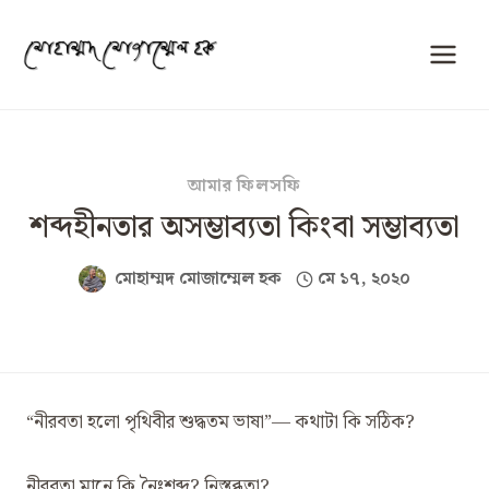
Skip
to
content
আমার ফিলসফি
শব্দহীনতার অসম্ভাব্যতা কিংবা সম্ভাব্যতা
মোহাম্মদ মোজাম্মেল হক
মে ১৭, ২০২০
‍“নীরবতা হলো পৃথিবীর শুদ্ধতম ভাষা”— কথাটা কি সঠিক?
নীরবতা মানে কি নৈঃশব্দ? নিস্তব্ধতা?