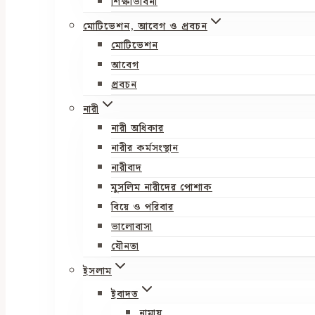
শিক্ষাভাবনা
মোটিভেশন, আবেগ ও প্রবচন
মোটিভেশন
আবেগ
প্রবচন
নারী
নারী অধিকার
নারীর কর্মসংস্থান
নারীবাদ
মুসলিম নারীদের পোশাক
বিয়ে ও পরিবার
ভালোবাসা
যৌনতা
ইসলাম
ইবাদত
নামায