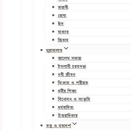
তারাবী
রোযা
ঈদ
যাকাত
জিহাদ
মুয়ামালাত
আলেম সমাজ
ইসলামী চরমপন্থা
নবী জীবন
ফিকাহ ও শরীয়াহ
ধর্মীয় শিক্ষা
বিনোদন ও সংস্কৃতি
ধর্মবাদিতা
উত্তরাধিকার
তত্ত্ব ও মতাদর্শ