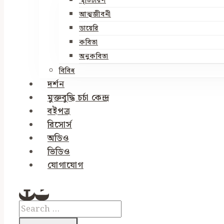
স্মৃতিচারণ
আত্মজীবনী
ডায়েরি
কবিতা
অনুকবিতা
বিবিধ
দর্শন
মুক্তবুদ্ধি চর্চা কেন্দ্র
বইপত্র
রিসোর্স
অডিও
ভিডিও
যোগাযোগ
Search
for: