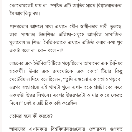
কোনোমতেই যায় না। স্পষ্টত এটি জাতির সাথে বিশ্বাসঘাতকতা
বৈ আর কিছু নয়।
পাশ্চাত্যের আদলে যারা এখানে যৌন স্বাধীনতার দাবী তুলছে,
তারা পাশ্চাত্য উচ্চশিক্ষা প্রতিষ্ঠানসমূহে আচরিত সামাজিক
মূল্যবোধ ও শিক্ষা-নৈতিকতাকে এখানে প্রতিষ্ঠা করার কথা খুব
একটা বলে না। কেন বলে না?
লন্ডনের এক ইউনিভার্সিটিতে পড়েছিলেন আমাদের এক সিনিয়র
সহকর্মী। উনার এক রুমমেটকে এক কোর্স টিচার কিছু
মেটেরিয়াল দিয়ে বলেছিলেন, ‘‘তুমি এগুলো এক সপ্তাহ পড়বে।
এরপর সপ্তাহান্তে এই খামটা খুলে এখান হতে প্রশ্নটা বের করে
একঘণ্টা উত্তর লিখবে। এরপর উত্তরপত্রটা আমার কাছে ফেরত
দিবে।’’ সেই ছাত্রটি ঠিক তাই করেছিল।
তোমরা হলে কী করতে?
আমাদের এখানকার বিশ্ববিদ্যালয়গুলোর ওভারঅল গুণগত