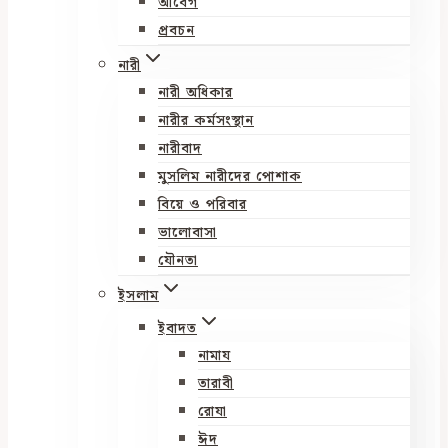
আবেগ
প্রবচন
নারী
নারী অধিকার
নারীর কর্মসংস্থান
নারীবাদ
মুসলিম নারীদের পোশাক
বিয়ে ও পরিবার
ভালোবাসা
যৌনতা
ইসলাম
ইবাদত
নামায
তারাবী
রোযা
ঈদ