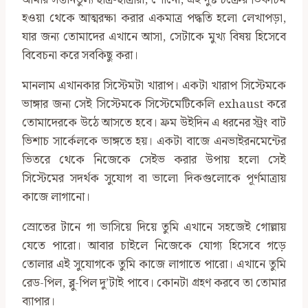
আমার সন্তানতুল্য ছাত্র-ছাত্রীরা, শোনো, এই দুষ্ট চক্রের ভিকটিম
হওয়া থেকে আত্মরক্ষা করার একমাত্র পদ্ধতি হলো লেখাপড়া,
যার জন্য তোমাদের এখানে আসা, সেটাকে মুখ্য বিষয় হিসেবে
বিবেচনা করে সবকিছু করা।
মানলাম এখানকার সিস্টেমটা খারাপ। একটা খারাপ সিস্টেমকে
ভাঙ্গার জন্য সেই সিস্টেমকে সিস্টেমেটিকেলি exhaust করে
তোমাদেরকে উঠে আসতে হবে। ফ্রম উইদিন এ ধরনের স্ট্রং বাট
ভিশাচ সার্কেলকে ভাঙ্গতে হয়। একটা বাজে এনভাইরনমেন্টের
ভিতরে থেকে নিজেকে সেইভ করার উপায় হলো সেই
সিস্টেমের সদর্থক সুযোগ বা ভালো দিকগুলোকে পূর্ণমাত্রায়
কাজে লাগানো।
স্রোতের টানে গা ভাসিয়ে দিয়ে তুমি এখানে সহজেই গোল্লায়
যেতে পারো। আবার চাইলে নিজেকে যোগ্য হিসেবে গড়ে
তোলার এই সুযোগকে তুমি কাজে লাগাতে পারো। এখানে তুমি
রেড-পিল, ব্লু-পিল দু’টাই পাবে। কোনটা গ্রহণ করবে তা তোমার
ব্যাপার।