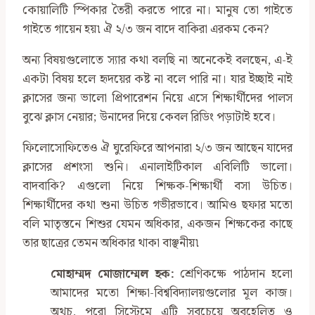
কোয়ালিটি স্পিকার তৈরী করতে পারে না। মানুষ তো গাইতে
গাইতে গায়েন হয়৷ ঐ ২/৩ জন বাদে বাকিরা এরকম কেন?
অন্য বিষয়গুলোতে স্যার কথা বলছি না অনেকেই বলছেন, এ-ই
একটা বিষয় হলে হৃদয়ের কষ্ট না বলে পারি না। যার ইচ্ছাই নাই
ক্লাসের জন্য ভালো প্রিপারেশন নিয়ে এসে শিক্ষার্থীদের পালস
বুঝে ক্লাস নেয়ার; উনাদের দিয়ে কেবল রিডিং পড়াটাই হবে।
ফিলোসোফিতেও ঐ ঘুরেফিরে আপনারা ২/৩ জন আছেন যাদের
ক্লাসের প্রশংসা শুনি। এনালাইটিকাল এবিলিটি ভালো।
বাদবাকি? এগুলো নিয়ে শিক্ষক-শিক্ষার্থী বসা উচিত।
শিক্ষার্থীদের কথা শুনা উচিত গভীরভাবে। আমিও ছফার মতো
বলি মাতৃস্তনে শিশুর যেমন অধিকার, একজন শিক্ষকের কাছে
তার ছাত্রের তেমন অধিকার থাকা বাঞ্ছনীয়৷
মোহাম্মদ মোজাম্মেল হক:
শ্রেণিকক্ষে পাঠদান হলো
আমাদের মতো শিক্ষা-বিশ্ববিদ্যালয়গুলোর মূল কাজ।
অথচ, পুরো সিস্টেমে এটি সবচেয়ে অবহেলিত ও