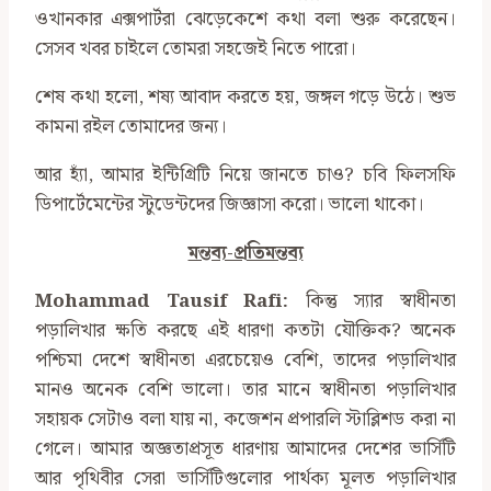
ওখানকার এক্সপার্টরা ঝেড়েকেশে কথা বলা শুরু করেছেন।
সেসব খবর চাইলে তোমরা সহজেই নিতে পারো।
শেষ কথা হলো, শষ্য আবাদ করতে হয়, জঙ্গল গড়ে উঠে। শুভ
কামনা রইল তোমাদের জন্য।
আর হ্যাঁ, আমার ইন্টিগ্রিটি নিয়ে জানতে চাও? চবি ফিলসফি
ডিপার্টেমেন্টের স্টুডেন্টদের জিজ্ঞাসা করো। ভালো থাকো।
মন্তব্য-প্রতিমন্তব্য
Mohammad Tausif Rafi:
কিন্তু স্যার স্বাধীনতা
পড়ালিখার ক্ষতি করছে এই ধারণা কতটা যৌক্তিক? অনেক
পশ্চিমা দেশে স্বাধীনতা এরচেয়েও বেশি, তাদের পড়ালিখার
মানও অনেক বেশি ভালো। তার মানে স্বাধীনতা পড়ালিখার
সহায়ক সেটাও বলা যায় না, কজেশন প্রপারলি স্টাব্লিশড করা না
গেলে। আমার অজ্ঞতাপ্রসূত ধারণায় আমাদের দেশের ভার্সিটি
আর পৃথিবীর সেরা ভার্সিটিগুলোর পার্থক্য মূলত পড়ালিখার