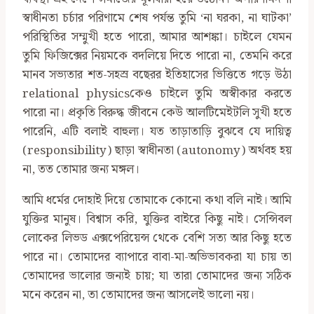
স্বাধীনতা চর্চার পরিণামে শেষ পর্যন্ত তুমি ‘না ঘরকা, না ঘাটকা’
পরিস্থিতির সম্মুখী হতে পারো, আমার আশঙ্কা। চাইলে যেমন
তুমি ফিজিক্সের নিয়মকে বদলিয়ে দিতে পারো না, তেমনি করে
মানব সভ্যতার শত-সহস্র বছেরর ইতিহাসের ভিত্তিতে গড়ে উঠা
relational physicsকেও চাইলে তুমি অস্বীকার করতে
পারো না। প্রকৃতি বিরুদ্ধ জীবনে কেউ আলটিমেইটলি সুখী হতে
পারেনি, এটি বলাই বাহুল্য। যত তাড়াতাড়ি বুঝবে যে দায়িত্ব
(responsibility) ছাড়া স্বাধীনতা (autonomy) অর্থবহ হয়
না, তত তোমার জন্য মঙ্গল।
আমি ধর্মের দোহাই দিয়ে তোমাকে কোনো কথা বলি নাই। আমি
যুক্তির মানুষ। বিশ্বাস করি, যুক্তির বাইরে কিছু নাই। সেন্সিবল
লোকের লিভড এক্সপেরিয়েন্স থেকে বেশি সত্য আর কিছু হতে
পারে না। তোমাদের ব্যাপারে বাবা-মা-অভিভাবকরা যা চায় তা
তোমাদের ভালোর জন্যই চায়; যা তারা তোমাদের জন্য সঠিক
মনে করেন না, তা তোমাদের জন্য আসলেই ভালো নয়।