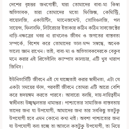
দেশের বৃহত্তর জনগোষ্ঠী, যারা তোমাদের বাবা-মা কিম্বা
অভিভাবক, তারা তোমাদের মতো ফিজিক্স, কেমিস্ট্রি,
বায়োলজি, একাউন্টিং, ম্যানেজমেন্ট, সোসিওলজি, পল
সায়েন্স, ফিলসফি, লিটরেচার ইত্যকার কঠিন কঠিন সাবজেক্টের
নাড়ি-নক্ষত্রের খবর না রাখলেও জীবন ও জগতের বাস্তবতা
সম্পর্কে, বিশেষ করে তোমাদের ভাল-মন্দ সম্বন্ধে, অনেক
ভালো জ্ঞান রাখেন। তাই, বাবা-মা ও অভিভাবকদেরকে বেকুব
মনে করার এই প্রিভেইলিং ক্যাম্পাস কালচার, এটি খুব খারাপ
জিনিস।
ইউনিভার্সিটি জীবনে এই যে যাচ্ছেতাই করার স্বাধীনতা, এটা যে
একটা সময়ের ফাঁদ, পরবর্তী জীবনে তোমরা এটি আরো বেশি
করে হৃদয়ঙ্গম করতে পারবে। আবারো বলছি, দায়-দায়িত্বহীন
স্বাধীনতা উচ্ছৃঙ্খলতার নামান্তর। পাশ্চাত্যের সামাজিক বাস্তবতায়
তাদের জন্য যা উপযোগী, আমাদের জন্য তার সবকিছু ততটুকু
উপযোগী হবে এমন কোনো কথা নাই। অবশ্য পাশ্চাত্যের জন্য
যা উপযোগী বলা হচ্ছে তা আসলে কতটুকু উপযোগী, তা নিয়ে