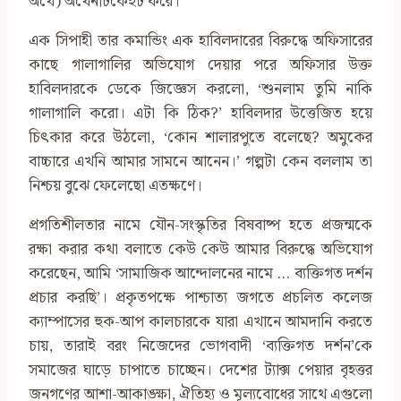
অর্থে) অথেনটিকেইট করে।
এক সিপাহী তার কমান্ডিং এক হাবিলদারের বিরুদ্ধে অফিসারের
কাছে গালাগালির অভিযোগ দেয়ার পরে অফিসার উক্ত
হাবিলদারকে ডেকে জিজ্ঞেস করলো, ‘শুনলাম তুমি নাকি
গালাগালি করো। এটা কি ঠিক?’ হাবিলদার উত্তেজিত হয়ে
চিৎকার করে উঠলো, ‘কোন শালারপুতে বলেছে? অমুকের
বাচ্চারে এখনি আমার সামনে আনেন।’ গল্পটা কেন বললাম তা
নিশ্চয় বুঝে ফেলেছো এতক্ষণে।
প্রগতিশীলতার নামে যৌন-সংস্কৃতির বিষবাষ্প হতে প্রজন্মকে
রক্ষা করার কথা বলাতে কেউ কেউ আমার বিরুদ্ধে অভিযোগ
করেছেন, আমি ‘সামাজিক আন্দোলনের নামে … ব্যক্তিগত দর্শন
প্রচার করছি’। প্রকৃতপক্ষে পাশ্চাত্য জগতে প্রচলিত কলেজ
ক্যাম্পাসের হুক-আপ কালচারকে যারা এখানে আমদানি করতে
চায়, তারাই বরং নিজেদের ভোগবাদী ‘ব্যক্তিগত দর্শন’কে
সমাজের ঘাড়ে চাপাতে চাচ্ছেন। দেশের ট্যাক্স পেয়ার বৃহত্তর
জনগণের আশা-আকাঙ্ক্ষা, ঐতিহ্য ও মূল্যবোধের সাথে এগুলো