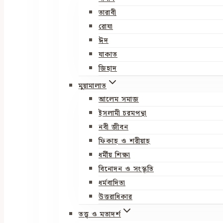
তারাবী
রোযা
ঈদ
যাকাত
জিহাদ
মুয়ামালাত
আলেম সমাজ
ইসলামী চরমপন্থা
নবী জীবন
ফিকাহ ও শরীয়াহ
ধর্মীয় শিক্ষা
বিনোদন ও সংস্কৃতি
ধর্মবাদিতা
উত্তরাধিকার
তত্ত্ব ও মতাদর্শ