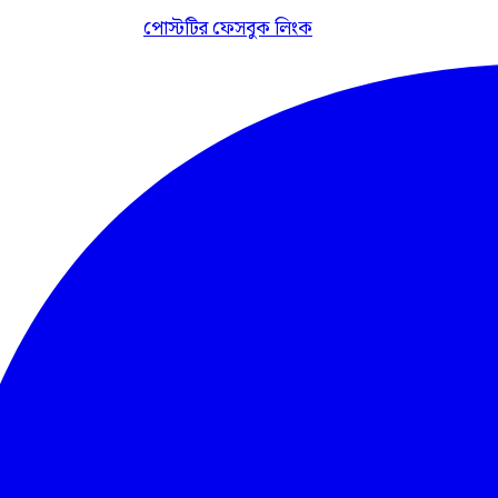
পোস্টটির ফেসবুক লিংক