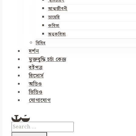
স্মৃতিচারণ
আত্মজীবনী
ডায়েরি
কবিতা
অনুকবিতা
বিবিধ
দর্শন
মুক্তবুদ্ধি চর্চা কেন্দ্র
বইপত্র
রিসোর্স
অডিও
ভিডিও
যোগাযোগ
Search
for: