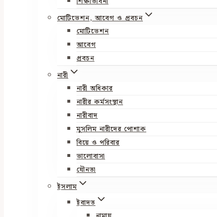
শিক্ষাভাবনা
মোটিভেশন, আবেগ ও প্রবচন
মোটিভেশন
আবেগ
প্রবচন
নারী
নারী অধিকার
নারীর কর্মসংস্থান
নারীবাদ
মুসলিম নারীদের পোশাক
বিয়ে ও পরিবার
ভালোবাসা
যৌনতা
ইসলাম
ইবাদত
নামায