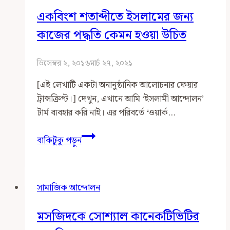
ইসলামপন্থীদের
একবিংশ শতাব্দীতে ইসলামের জন্য
প্রাসঙ্গিক
ভাবনা-
কাজের পদ্ধতি কেমন হওয়া উচিত
চিন্তা
ডিসেম্বর ২, ২০১৬
মার্চ ২৭, ২০২১
[এই লেখাটি একটা অনানুষ্ঠানিক আলোচনার ফেয়ার
ট্রান্সক্রিপ্ট।] দেখুন, এখানে আমি ‘ইসলামী আন্দোলন’
টার্ম ব্যবহার করি নাই। এর পরিবর্তে ‘ওয়ার্ক…
একবিংশ
বাকিটুকু পড়ুন
শতাব্দীতে
ইসলামের
জন্য
সামাজিক আন্দোলন
কাজের
পদ্ধতি
মসজিদকে সোশ্যাল কানেকটিভিটির
কেমন