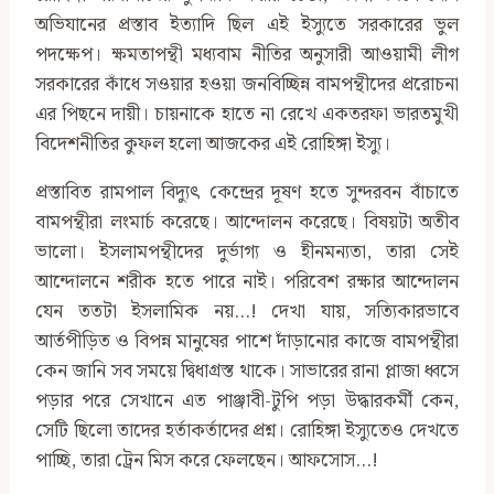
অভিযানের প্রস্তাব ইত্যাদি ছিল এই ইস্যুতে সরকারের ভুল
পদক্ষেপ। ক্ষমতাপন্থী মধ্যবাম নীতির অনুসারী আওয়ামী লীগ
সরকারের কাঁধে সওয়ার হওয়া জনবিচ্ছিন্ন বামপন্থীদের প্ররোচনা
এর পিছনে দায়ী। চায়নাকে হাতে না রেখে একতরফা ভারতমুখী
বিদেশনীতির কুফল হলো আজকের এই রোহিঙ্গা ইস্যু।
প্রস্তাবিত রামপাল বিদ্যুৎ কেন্দ্রের দূষণ হতে সুন্দরবন বাঁচাতে
বামপন্থীরা লংমার্চ করেছে। আন্দোলন করেছে। বিষয়টা অতীব
ভালো। ইসলামপন্থীদের দুর্ভাগ্য ও হীনমন্যতা, তারা সেই
আন্দোলনে শরীক হতে পারে নাই। পরিবেশ রক্ষার আন্দোলন
যেন ততটা ইসলামিক নয়…! দেখা যায়, সত্যিকারভাবে
আর্তপীড়িত ও বিপন্ন মানুষের পাশে দাঁড়ানোর কাজে বামপন্থীরা
কেন জানি সব সময়ে দ্বিধাগ্রস্ত থাকে। সাভারের রানা প্লাজা ধ্বসে
পড়ার পরে সেখানে এত পাঞ্জাবী-টুপি পড়া উদ্ধারকর্মী কেন,
সেটি ছিলো তাদের হর্তাকর্তাদের প্রশ্ন। রোহিঙ্গা ইস্যুতেও দেখতে
পাচ্ছি, তারা ট্রেন মিস করে ফেলছেন। আফসোস…!