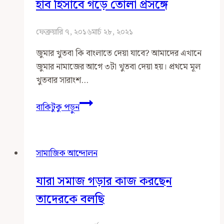
হওয়া
হাব হিসাবে গড়ে তোলা প্রসঙ্গে
উচিত
ফেব্রুয়ারি ৭, ২০১৬
মার্চ ২৮, ২০২১
জুমার খুতবা কি বাংলাতে দেয়া যাবে? আমাদের এখানে
জুমার নামাজের আগে ৩টা খুতবা দেয়া হয়। প্রথমে মূল
খুতবার সারাংশ…
মসজিদকে
বাকিটুকু পড়ুন
সোশ্যাল
কানেকটিভিটির
হাব
সামাজিক আন্দোলন
হিসাবে
গড়ে
যারা সমাজ গড়ার কাজ করছেন
তোলা
প্রসঙ্গে
তাদেরকে বলছি