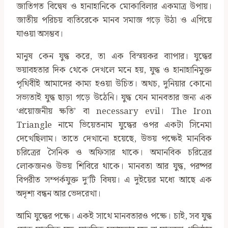
জাতিগত বিদ্বেষ ও হানাহানিকে মোকাবিলার একমাত্র উপায়।
জাতীয় পরিচয় ব‍্যতিরেকে মানব সমাজ গড়ে উঠা ও এগিয়ে
যাওয়া অসম্ভব।
মানুষ কেন যুদ্ধ করে, তা এক বিস্ময়কর ব্যাপার। যুদ্ধের
ভয়াবহতার দিক থেকে দেখলে মনে হয়, যুদ্ধ ও হানাহানিমুক্ত
পৃথিবীই আমাদের কাম্য হওয়া উচিত। অথচ, দুনিয়ার কোনো
সভ্যতাই যুদ্ধ ছাড়া গড়ে উঠেনি। যুদ্ধ যেন মানবতার জন্য এক
‘প্রয়োজনীয় ক্ষতি’ বা necessary evil। The Iron
Triangle নামে ভিয়েতনাম যুদ্ধের ওপর একটা সিনেমা
দেখেছিলাম। তাতে দেখানো হয়েছে, উভয় পক্ষেই মানবিক
চরিত্রের সৈনিক ও অফিসার থাকে। অমানবিক চরিত্রের
লোকজনও উভয় শিবিরে থাকে। মানবতা আর যুদ্ধ, পরষ্পর
বিপরীত সম্পর্কযুক্ত দু’টি বিষয়। এ দুইয়ের মধ্যে আছে এক
অদৃশ্য বন্ধন আর ভেদরেখা।
আমি যুদ্ধের পক্ষে। একই সাথে মানবতারও পক্ষে। চাই, সব যুদ্ধ