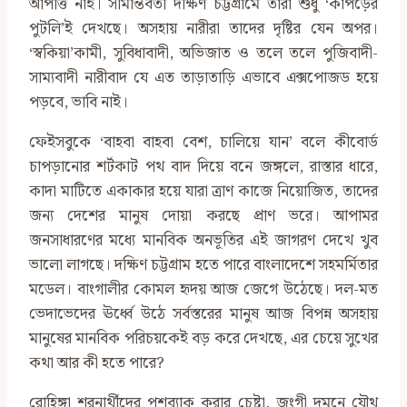
আপত্তি নাই। সীমান্তবর্তী দক্ষিণ চট্টগ্রামে তারা শুধু ‘কাপড়ের
পুটলি’ই দেখছে। অসহায় নারীরা তাদের দৃষ্টির যেন অপর।
‘স্বকিয়া’কামী, সুবিধাবাদী, অভিজাত ও তলে তলে পুজিবাদী-
সাম্যবাদী নারীবাদ যে এত তাড়াতাড়ি এভাবে এক্সপোজড হয়ে
পড়বে, ভাবি নাই।
ফেইসবুকে ‘বাহবা বাহবা বেশ, চালিয়ে যান’ বলে কীবোর্ড
চাপড়ানোর শর্টকাট পথ বাদ দিয়ে বনে জঙ্গলে, রাস্তার ধারে,
কাদা মাটিতে একাকার হয়ে যারা ত্রাণ কাজে নিয়োজিত, তাদের
জন্য দেশের মানুষ দোয়া করছে প্রাণ ভরে। আপামর
জনসাধারণের মধ্যে মানবিক অনভূতির এই জাগরণ দেখে খুব
ভালো লাগছে। দক্ষিণ চট্টগ্রাম হতে পারে বাংলাদেশে সহমর্মিতার
মডেল। বাংগালীর কোমল হৃদয় আজ জেগে উঠেছে। দল-মত
ভেদাভেদের ঊর্ধ্বে উঠে সর্বস্তরের মানুষ আজ বিপন্ন অসহায়
মানুষের মানবিক পরিচয়কেই বড় করে দেখছে, এর চেয়ে সুখের
কথা আর কী হতে পারে?
রোহিঙ্গা শরনার্থীদের পুশব্যাক করার চেষ্টা, জংগী দমনে যৌথ