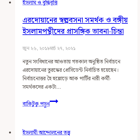
ইসলাম ও বুদ্ধিবৃত্তি
জীবনাদর্শগত
পার্থক্য
এরদোয়ানের স্বল্পবসনা সমর্থক ও বঙ্গীয়
ইসলামপন্থীদের প্রাসঙ্গিক ভাবনা-চিন্তা
জুন ২৬, ২০১৮
মার্চ ২৭, ২০২১
নতুন সংবিধানের আওতায় গতকাল অনুষ্ঠিত নির্বাচনে
এরদোয়ানের তুরস্কের প্রেসিডেন্ট নির্বাচিত হয়েছেন।
নির্বাচনোত্তর হৈ হুল্লোড়ে আক পার্টির নারী কর্মী-
সমর্থকদের একটা…
এরদোয়ানের
বাকিটুকু পড়ুন
স্বল্পবসনা
সমর্থক
ও
ইসলামী আন্দোলনের তত্ত্ব
বঙ্গীয়