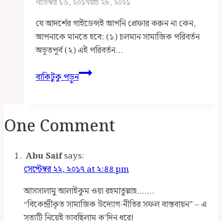
নভেম্বর ১৬, ২০১৭
মার্চ ২৮, ২০২১
যে আদর্শের গাইডেন্সই আপনি প্রেফার করুন না কেন,
আপনাকে মানতে হবে: (১) চলমান সামাজিক পরিবর্তন
অভূতপূর্ব (২) এই পরিবর্তন…
যারা
বাকিটুকু পড়ুন
সমাজ
গড়ার
কাজ
One Comment
করছেন
তাদেরকে
বলছি
Abu Saif
says:
সেপ্টেম্বর ২২, ২০১৭ at ২:৪৪ pm
আসসালামু আলাইকুম ওয়া রহমাতুল্লাহ…….
“বিকেন্দ্রীকৃত সামাজিক উদ্যোগ-নীতির সফল বাস্তবায়ন” – এ
সত্যটি নিয়েই ভাবছিলাম ক’দিন ধরে!