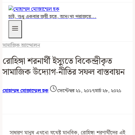
চাই, শুধু একবার জয়ী হতে, অসংখ্য পরাজয়ে...
সামাজিক আন্দোলন
রোহিঙ্গা শরনার্থী ইস্যুতে বিকেন্দ্রীকৃত
সামাজিক উদ্যোগ-নীতির সফল বাস্তবায়ন
মোহাম্মদ মোজাম্মেল হক
সেপ্টেম্বর ২১, ২০১৭
মার্চ ২৮, ২০২১
সাধারণ মানুষ এখনো যথেষ্ট মানবিক, রোহিঙ্গা শরণার্থীদের এই