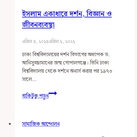
তাদেরকে
ইসলাম একাধারে দর্শন, বিজ্ঞান ও
বলছি
জীবনব্যবস্থা
এপ্রিল ৪, ২০১৪
এপ্রিল ১, ২০২১
ঢাকা বিশ্ববিদ্যালয়ের দর্শন বিভাগের অধ্যাপক ড.
আনিসুজ্জামানের জন্ম গোপালগঞ্জে। তিনি ঢাকা
বিশ্ববিদ্যালয় থেকে দর্শনে অনার্স করার পর ১৯৭৩
সালে…
ইসলাম
বাকিটুকু পড়ুন
একাধারে
দর্শন,
বিজ্ঞান
সামাজিক আন্দোলন
ও
জীবনব্যবস্থা