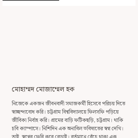
মোহাম্মদ মোজাম্মেল হক
নিজেকে একজন জীবনবাদী সমাজকর্মী হিসেবে পরিচয় দিতে
স্বাচ্ছন্দ্যবোধ করি। চট্টগ্রাম বিশ্ববিদ্যালয়ে ফিলসফি পড়িয়ে
জীবিকা নির্বাহ করি। গ্রামের বাড়ি ফটিকছড়ি, চট্টগ্রাম। থাকি
চবি ক্যাম্পাসে। নিশিদিন এক অনাবিল ভবিষ্যতের স্বপ্ন দেখি।
তাই, স্বপ্নের ফেরি করে বেড়াই। বর্তমানে বেঁচে থাকা এক