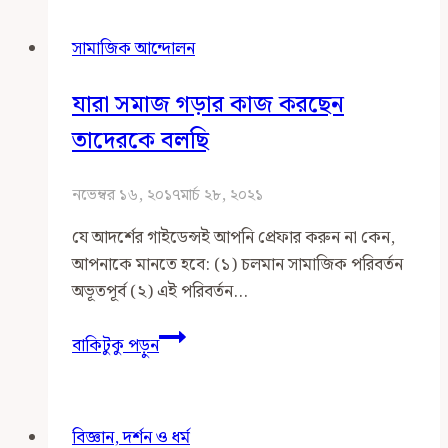
গ্রুপ
সামাজিক আন্দোলন
যারা সমাজ গড়ার কাজ করছেন
তাদেরকে বলছি
নভেম্বর ১৬, ২০১৭
মার্চ ২৮, ২০২১
যে আদর্শের গাইডেন্সই আপনি প্রেফার করুন না কেন,
আপনাকে মানতে হবে: (১) চলমান সামাজিক পরিবর্তন
অভূতপূর্ব (২) এই পরিবর্তন…
যারা
বাকিটুকু পড়ুন
সমাজ
গড়ার
কাজ
বিজ্ঞান, দর্শন ও ধর্ম
করছেন