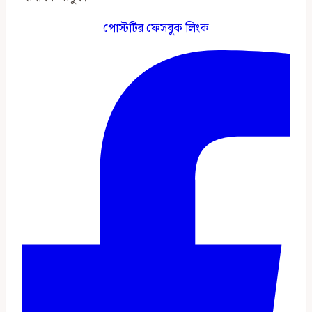
পোস্টটির ফেসবুক লিংক