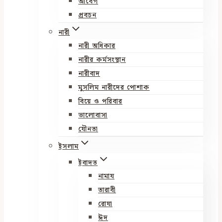
আবেগ
প্রবচন
নারী
নারী অধিকার
নারীর কর্মসংস্থান
নারীবাদ
মুসলিম নারীদের পোশাক
বিয়ে ও পরিবার
ভালোবাসা
যৌনতা
ইসলাম
ইবাদত
নামায
তারাবী
রোযা
ঈদ