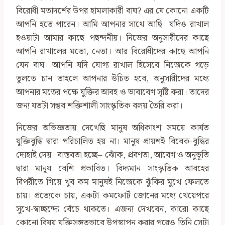
বিরোধী মতাদর্শের উপর হামলাকারী বাঘ? এর যে কোনো একটি
আপনি হতে পারেন। আমি আপনার সাথে আছি। যদিও রাখাল
হওয়াটা আমার কাছে পছন্দনীয়। নিজের অনুসারীদের কাছে
আপনি রাখালের মতো, নেতা। আর বিরোধীদের কাছে আপনি
যেন বাঘ। আপনি যদি যোগ‍্য রাখাল হিসেবে নিজেকে গড়ে
তুলতে চান তাহলে আপনার উচিত হবে, অনুসারীদের মধ্যে
আপনার মতের পক্ষে যুক্তির আবহ ও ভাবাবেগ সৃষ্টি করা। তাদের
জন্য যতটা সম্ভব শক্তিশালী সাংস্কৃতিক বলয় তৈরি করা।
নিজের অভিজ্ঞতায় দেখেছি মানুষ অধিকাংশ সময়ে কার্যত
যুক্তিবুদ্ধি দ্বারা পরিচালিত হয় না। মানুষ প্রায়শই বিবেক-বুদ্ধির
দোহাই দেয়। বাস্তবতা হচ্ছে– ঝোঁক, প্রবণতা, আবেগ ও অনুভূতি
দ্বারা মানুষ বেশি প্রভাবিত। বিদ্যমান সাংস্কৃতিক আবহের
বিপরীতে গিয়ে খুব কম মানুষই নিজেকে ঝুঁকির মুখে ফেলতে
চায়। প্রত্যেকে চায়, একটা কমফোর্ট জোনের মধ্যে খেয়েপরে
সুখে-স্বাচ্ছন্দ্যে বেঁচে থাকতে। এজন্য দেখবেন, কারো কাছে
কোনো বিষয় যুক্তিসঙ্গতভাবে উপস্থাপন করার পরেও তিনি সেটা