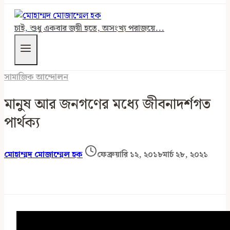
চাই, শুধু একবার জয়ী হতে, অসংখ্য পরাজয়ে...
সামাজিক আন্দোলন
মানুষ আর জনগণের মধ্যে জীবনাদর্শগত
পার্থক্য
মোহাম্মদ মোজাম্মেল হক
ফেব্রুয়ারি ১২, ২০১৮
মার্চ ২৮, ২০২১