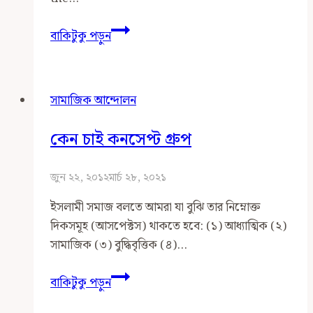
ইসলামপন্থী
Social
হিসাবে
বাকিটুকু পড়ুন
Movement
প্রশ্নদ্বয়ের
from
উত্তর
Islamic
সামাজিক আন্দোলন
Perspective:
Analysis
কেন চাই কনসেপ্ট গ্রুপ
&
Proposals
জুন ২২, ২০১২
মার্চ ২৮, ২০২১
ইসলামী সমাজ বলতে আমরা যা বুঝি তার নিম্নোক্ত
দিকসমূহ (আসপেক্টস) থাকতে হবে: (১) আধ্যাত্মিক (২)
সামাজিক (৩) বুদ্ধিবৃত্তিক (৪)…
কেন
বাকিটুকু পড়ুন
চাই
কনসেপ্ট