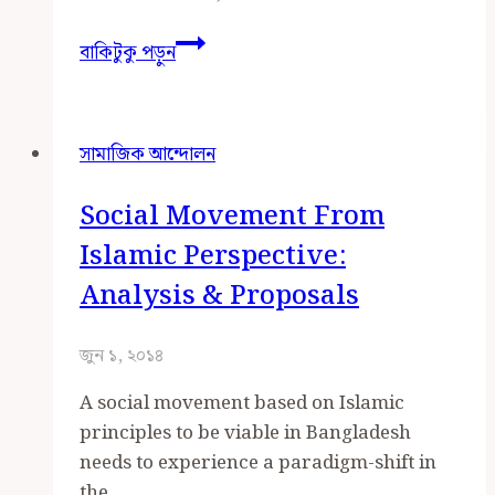
বেগম
বাকিটুকু পড়ুন
রোকেয়াকে
কেন
মহিয়সী
সামাজিক আন্দোলন
মনে
করা
Social Movement From
হবে?
আন্তর্জাতিক
Islamic Perspective:
নারী
Analysis & Proposals
দিবস
পালন
জুন ১, ২০১৪
করার
দরকার
A social movement based on Islamic
কী?
principles to be viable in Bangladesh
–
needs to experience a paradigm-shift in
একজন
the…