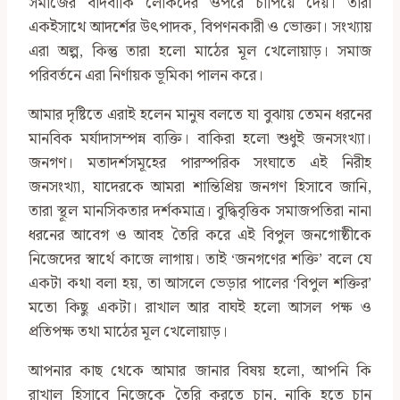
সমাজের বাদবাকি লোকদের ওপরে চাপিয়ে দেয়। তারা
একইসাথে আদর্শের উৎপাদক, বিপণনকারী ও ভোক্তা। সংখ্যায়
এরা অল্প, কিন্তু তারা হলো মাঠের মূল খেলোয়াড়। সমাজ
পরিবর্তনে এরা নির্ণায়ক ভূমিকা পালন করে।
আমার দৃষ্টিতে এরাই হলেন মানুষ বলতে যা বুঝায় তেমন ধরনের
মানবিক মর্যাদাসম্পন্ন ব্যক্তি। বাকিরা হলো শুধুই জনসংখ্যা।
জনগণ। মতাদর্শসমূহের পারস্পরিক সংঘাতে এই নিরীহ
জনসংখ্যা, যাদেরকে আমরা শান্তিপ্রিয় জনগণ হিসাবে জানি,
তারা স্থূল মানসিকতার দর্শকমাত্র। বুদ্ধিবৃত্তিক সমাজপতিরা নানা
ধরনের আবেগ ও আবহ তৈরি করে এই বিপুল জনগোষ্ঠীকে
নিজেদের স্বার্থে কাজে লাগায়। তাই ‘জনগণের শক্তি’ বলে যে
একটা কথা বলা হয়, তা আসলে ভেড়ার পালের ‘বিপুল শক্তির’
মতো কিছু একটা। রাখাল আর বাঘই হলো আসল পক্ষ ও
প্রতিপক্ষ তথা মাঠের মূল খেলোয়াড়।
আপনার কাছ থেকে আমার জানার বিষয় হলো, আপনি কি
রাখাল হিসাবে নিজেকে তৈরি করতে চান, নাকি হতে চান