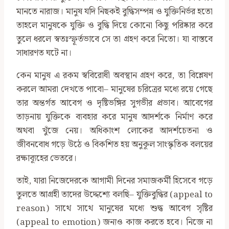
মানতে নারাজ। মানুষ যদি নিছকই বুদ্ধিসম্পন্ন ও যুক্তিনির্ভর হতো
তাহলে মানুষকে যুক্তি ও বুদ্ধি দিয়ে কোনো কিছু পরিষ্কার করে
তুলে ধরলে স্বতঃস্ফূর্তভাবে সে তা গ্রহণ করে নিতো। যা বাস্তবে
সাধারণত ঘটে না।
কেন মানুষ এ রকম স্ববিরোধী অবস্থান গ্রহণ করে, তা বিশ্লেষণ
করলে আমরা দেখতে পাবো– মানুষের চরিত্রের মধ্যে রয়ে গেছে
তার অন্তর্গত আবেগ ও দৃষ্টিভঙ্গির সুগভীর প্রভাব। আবেগের
তাড়নায় যুক্তিকে ব্যবহার করে মানুষ আদর্শকে নির্মাণ করে
অথবা খুঁজে নেয়। অধিকাংশ লোকের আদর্শচেতনা ও
জীবনবোধ গড়ে উঠে ও বিকশিত হয় অনুকূল সাংস্কৃতিক বলয়ের
রক্ষাব্যূহের ভেতরে।
তাই, যারা নিজেদেরকে আগামী দিনের সমাজকর্মী হিসেবে গড়ে
তুলতে আগ্রহী তাদের উদ্দেশ্যে বলছি– যুক্তিবুদ্ধির (appeal to
reason) সাথে সাথে মানুষের মধ্যে শুদ্ধ আবেগ সৃষ্টির
(appeal to emotion) জন্যও কাজ করতে হবে। নিজে না