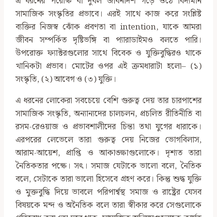
এ ধরনের পরোক্ষ বা দুর্বল জীবনাদর্শ গড়ে ওঠে বিদ্যমান
সামাজিক সংস্কৃতির প্রভাবে। এরই সাথে কাজ করে সংশ্লিষ্ট
ব্যক্তির নিজস্ব ঝোঁক প্রবণতা বা intention, যাকে আমরা
জীবন সম্পর্কিত দৃষ্টিভঙ্গি বা প্যারাডাইমও বলতে পারি।
উপরোক্ত ফ্যাক্টরগুলোর সাথে বিবেক ও যুক্তিবুদ্ধিরও থাকে
খানিকটা প্রভাব। মোটের ওপর এই ক্রমধারাটা হলো– (১)
সংস্কৃতি, (২) আবেগ ও (৩) যুক্তি।
এ ধরনের লোকেরা সবচেয়ে বেশি গুরুত্ব দেয় তার চারপাশের
সামাজিক সংস্কৃতি, অন্যান্যদের চালচলন, প্রচলিত রীতিনীতি বা
রসম-রেওয়াজ ও প্রভাবশালীদের চিন্তা তথা যুগের ধারাকে।
এরপরের লেভেলে তারা গুরুত্ব দেয় নিজের ভোগবিলাস,
আরাম-আয়েশ, প্রাপ্তি ও আকাঙ্ক্ষাগুলোকে। দৃশ্যত তারা
নৈতিকতার পক্ষে। সৎ। সমাজ যেটাকে ভালো বলে, নৈতিক
বলে, সেটাকে তারা ভালো হিসেবে গ্রহণ করে। কিন্তু শুদ্ধ যুক্তি
ও মুক্তবুদ্ধি দিয়ে ভাবলে পরিপার্শ্বস্থ সমাজ ও রাষ্ট্রের যেসব
বিষয়কে মন্দ ও অনৈতিক বলে তারা স্বীকার করে সেগুলোকে