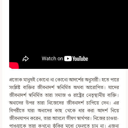
প্রত্যেক মানুষই কোনো না কোনো আদর্শের অনুসারী। হতে পারে
সংশ্লিষ্ট ব্যক্তির জীবনাদর্শ স্বনির্মিত অথবা আরোপিত। যাদের
জীবনাদর্শ স্বনির্মিত তারা সমাজ ও রাষ্ট্রের নেতৃস্থানীয় ব্যক্তি।
অন্যদের উপর তারা নিজেদের জীবনাদর্শ চাপিয়ে দেন। এর
বিপরীতে যারা অন্যদের কাছ থেকে ধার করা আদর্শ নিয়ে
জীবনযাপন করেন, তারা আসলে ভীষণ স্বার্থপর। নিজের চাওয়া-
পাওয়াকে তারা কখনো ঝুঁকির মধ্যে ফেলতে চান না। এজন্য