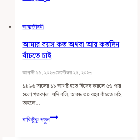
কোনো
চিন্তা
নাই
আত্মজীবনী
আমার বয়স কত অথবা আর কতদিন
বাঁচতে চাই
আগস্ট ১৯, ২০২৩
সেপ্টেম্বর ২৫, ২০২৩
১৯৬৬ সালের ১৮ আগষ্ট হতে হিসেব করলে ৫৬ পার
হলো গতকাল। যদি বলি, আরও ৩০ বছর বাঁচতে চাই,
তাহলে…
আমার
বাকিটুকু পড়ুন
বয়স
কত