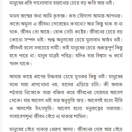
মানুষের প্রতি ভালোবাসা হারানোর চেয়ে বড় ক্ষতি আর নাই।
মানব জন্মের জন্য আমি কৃতজ্ঞ। কত সৌভাগ্য আমার-আপনার।
কতো অমূল্য এ জীবন! ভেবেছেন কখনো? অন্য কিছু থাক বা না
থাক, জীবন তো আছে। হোক সেটা কষ্টের। জীবনের চেয়ে বড়
কোনো সম্পদ নাই। শুদ্ধ অনুভবের চেয়ে মূল্যবান অর্জন নাই।
জীবনই হলো সবচেয়ে দামী। তাই মানুষের চেয়ে গুরুত্বপূর্ণ কিছু
হতে পারে না। মানুষ মাত্রই পবিত্র। যদিও তার বিশ্বাস ও কর্মে
গলদ থাকে।
আমার কাছে প্রাণের উষ্ণতার চেয়ে সুখকর কিছু নাই। মানুষের
মধ্যে যারা প্রাণখোলা নয়, তাদের এড়িয়ে চলি। কী অবাক
শঠতায় নিজেকে তারা বঞ্চিত করে জীবনের মোহময় আবেগ
থেকে! যার আবেগ নাই তার অনুভূতি জড়। আবেগই হলো নীতি
ও আদর্শের উৎসভূমি। আবেগ হলো মনুষ্যত্বের সারসত্তা।
ভাবাবেগশূন্য জীবন বেঁচে না থাকার শামিল।
মানুষের বেঁচে থাকার প্রেরণা অদম্য। জীবনের মোহ আর বেঁচে