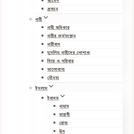
আবেগ
প্রবচন
নারী
নারী অধিকার
নারীর কর্মসংস্থান
নারীবাদ
মুসলিম নারীদের পোশাক
বিয়ে ও পরিবার
ভালোবাসা
যৌনতা
ইসলাম
ইবাদত
নামায
তারাবী
রোযা
ঈদ