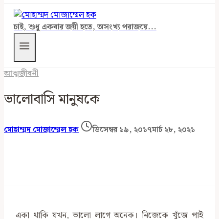
চাই, শুধু একবার জয়ী হতে, অসংখ্য পরাজয়ে...
আত্মজীবনী
ভালোবাসি মানুষকে
মোহাম্মদ মোজাম্মেল হক
ডিসেম্বর ১৯, ২০১৭
মার্চ ২৮, ২০২১
একা থাকি যখন, ভালো লাগে অনেক। নিজেকে খুঁজে পাই