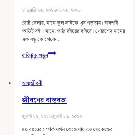
জানুয়ারি ২৩, ২০১৭
মার্চ ২৯, ২০২১
ছোট বেলায়, মানে স্কুল লাইফে খুব পড়তাম। অবশ্যই
‘আউট বই’। মানে, পাঠ্য বইয়ের বাইরে। খোরশেদ নামের
এক বন্ধু কোত্থেকে…
ছোটবেলায়
বাকিটুকু পড়ুন
কী
পড়তাম?
আত্মজীবনী
জীবনের বাস্তবতা
জুলাই ২৫, ২০২৬
জুলাই ৩১, ২০২৬
৫০ বছরের সম্পর্ক যখন ভেঙে যায় ৫০ সেকেন্ডের