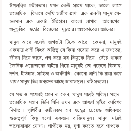
উপলব্ধির গভীরতায়। যখন কেউ সাথে থাকে, ভালো লাগে
ততোধিক। বিস্ময়ে দেখি সজীব প্রাণ। এক একটা মানুষ যেন
চলমান এক একটা ইতিহাস। ভালো লাগার। আবেগের।
অনুভূতির। স্বপ্নের। বিদ্বেষের। মূঢ়তার। অহংকারের। জ্ঞানের।
মানুষ আছে বলেই জগতটা টিকে আছে। কেননা, মানুষই
একমাত্র প্রাণী কিংবা অস্তিত্ব যে কিনা পরোয়া করে এ জগতের,
জীবন নিয়ে ভাবে, প্রশ্ন করে সব কিছুকে নিয়ে। বেঁচে থাকার
জৈবিক প্রয়োজনের বাইরে গিয়ে মানুষই তো গড়েছে বিজ্ঞান,
দর্শন, ইতিহাস, সাহিত্য ও অর্থনীতি। কোনো প্রাণী কি রান্না করে
খায়? মানুষ ভিন্ন অন্যদের আছে আবাসস্থল। নাই সভ্যতা।
যে মত ও পথেরই হোন না কেন, মানুষ মাত্রই পবিত্র। মহান।
ততোধিক মহান তিনি যিনি এমন এক আশ্চর্য সৃষ্টির কারিগর
নির্মাতা। পৃথিবীর জটিলতম সব যন্ত্রের চেয়েও অধিকতর
গুরুত্বপূর্ণ কিছু হলো একজন ব্যক্তিমানুষ। মানুষ মাত্রই
ভালোবাসার যোগ্য। পাপীকে নয়, ঘৃণা করতে হবে পাপকে।