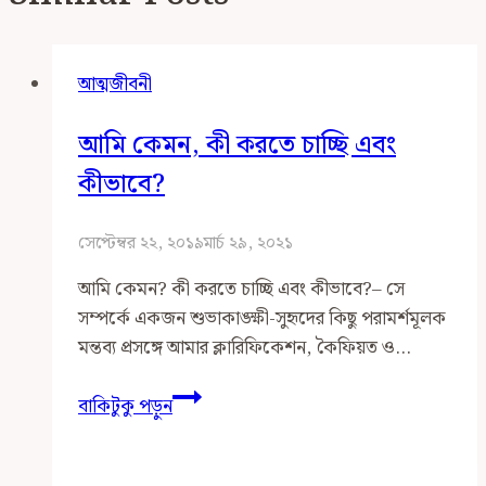
আত্মজীবনী
আমি কেমন, কী করতে চাচ্ছি এবং
কীভাবে?
সেপ্টেম্বর ২২, ২০১৯
মার্চ ২৯, ২০২১
আমি কেমন? কী করতে চাচ্ছি এবং কীভাবে?– সে
সম্পর্কে একজন শুভাকাঙ্ক্ষী-সুহৃদের কিছু পরামর্শমূলক
মন্তব্য প্রসঙ্গে আমার ক্লারিফিকেশন, কৈফিয়ত ও…
আমি
বাকিটুকু পড়ুন
কেমন,
কী
করতে