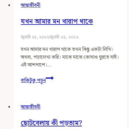
আত্মজীবনী
চাচ্ছি
এবং
যখন আমার মন খারাপ থাকে
কীভাবে?
জুলাই ২৫, ২০২৬
জুলাই ৩১, ২০২৬
যখন আমার মন খারাপ থাকে তখন কিছু একটা লিখি।
অথবা, পড়ালেখা করি। মাঝে মাঝে কোথাও ঘুরতে যাই।
এই আশপাশে।…
যখন
বাকিটুকু পড়ুন
আমার
মন
খারাপ
আত্মজীবনী
থাকে
ছোটবেলায় কী পড়তাম?