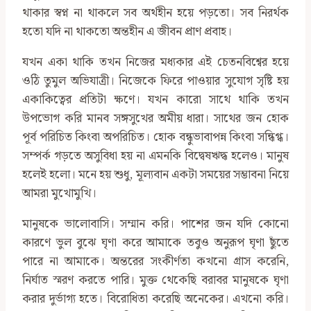
থাকার স্বপ্ন না থাকলে সব অর্থহীন হয়ে পড়তো। সব নিরর্থক
হতো যদি না থাকতো অন্তহীন এ জীবন প্রাণ প্রবাহ।
যখন একা থাকি তখন নিজের মধ্যকার এই চেতনবিশ্বের হয়ে
ওঠি তুমুল অভিযাত্রী। নিজেকে ফিরে পাওয়ার সুযোগ সৃষ্টি হয়
একাকিত্বের প্রতিটা ক্ষণে। যখন কারো সাথে থাকি তখন
উপভোগ করি মানব সঙ্গসুখের অমীয় ধারা। সাথের জন হোক
পূর্ব পরিচিত কিংবা অপরিচিত। হোক বন্ধুভাবাপন্ন কিংবা সন্ধিগ্ধ।
সম্পর্ক গড়তে অসুবিধা হয় না এমনকি বিদ্বেষঋদ্ধ হলেও। মানুষ
হলেই হলো। মনে হয় শুধু, মূল্যবান একটা সময়ের সম্ভাবনা নিয়ে
আমরা মুখোমুখি।
মানুষকে ভালোবাসি। সম্মান করি। পাশের জন যদি কোনো
কারণে ভুল বুঝে ঘৃণা করে আমাকে তবুও অনুরূপ ঘৃণা ছুঁতে
পারে না আমাকে। অন্তরের সংকীর্ণতা কখনো গ্রাস করেনি,
নির্ঘাত স্মরণ করতে পারি। মুক্ত থেকেছি বরাবর মানুষকে ঘৃণা
করার দুর্ভাগ্য হতে। বিরোধিতা করেছি অনেকের। এখনো করি।