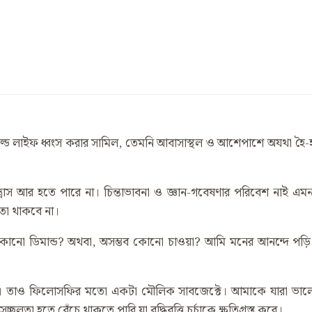
ওয়াইল্ড লাইফ ধ্বংস করার সামিল, তেমনি আবাসাস্থল ও আশেপাশে অযথা হ
ন্ত্রাস আর হতে পারে না। চিন্তাভাবনা ও জ্ঞান-গবেষণার পরিবেশ না
তো থাকবে না।
 কোনো ডিমান্ড? অথবা, অসম্ভব কোনো চাওয়া? আমি মনের আনন্দে পড়ি।
। তাও ফিলোসফির মতো একটা মৌলিক সাবজেক্টে। আমাকে যারা ভালে
চ্ছলতা হতে বেঁচে থাকতে পারি যা বুদ্ধিবৃত্তি চর্চাকে ক্ষতিগ্রস্ত করে।