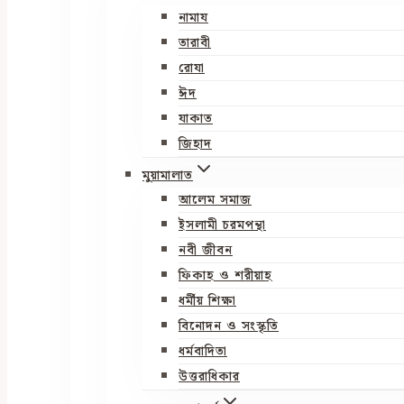
নামায
তারাবী
রোযা
ঈদ
যাকাত
জিহাদ
মুয়ামালাত
আলেম সমাজ
ইসলামী চরমপন্থা
নবী জীবন
ফিকাহ ও শরীয়াহ
ধর্মীয় শিক্ষা
বিনোদন ও সংস্কৃতি
ধর্মবাদিতা
উত্তরাধিকার