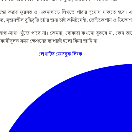
অখণ্ডভাবে চিন্তা করার ফুরসত ও একনাগাড়ে লিখতে পারার সুযোগ থাকতে হ
িন্তু, সৃজনশীল বুদ্ধিবৃত্তি চর্চার জন্য চাই কমিটমেন্ট, ডেডিকেশান ও ডিভো
গা-মাথা’ খুঁজে পাবে না। কেননা, বোকারা কখনো বুঝবে না, কেন তা
মীসুলভ সময় ক্ষেপনের ব্যাপারই হলো কিনা জানি না।
লেখাটির ফেসবুক লিংক