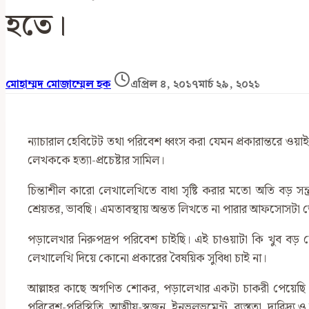
হতে।
মোহাম্মদ মোজাম্মেল হক
এপ্রিল ৪, ২০১৭
মার্চ ২৯, ২০২১
ন্যাচারাল হেবিটেট তথা পরিবেশ ধ্বংস করা যেমন প্রকারান্তরে 
লেখককে হত্যা-প্রচেষ্টার সামিল।
চিন্তাশীল কারো লেখালেখিতে বাধা সৃষ্টি করার মতো অতি বড় স
শ্রেয়তর, ভাবছি। এমতাবস্থায় অন্তত লিখতে না পারার আফসোসটা 
পড়ালেখার নিরুপদ্রপ পরিবেশ চাইছি। এই চাওয়াটা কি খুব বড়
লেখালেখি দিয়ে কোনো প্রকারের বৈষয়িক সুবিধা চাই না।
আল্লাহর কাছে অগণিত শোকর, পড়ালেখার একটা চাকরী পেয়েছি
পরিবেশ-পরিস্থিতি, আত্মীয়-স্বজন, ইনভলভমেন্ট, ব্যস্ততা, দারিদ্র্য ও স