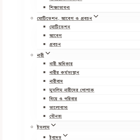
শিক্ষাভাবনা
মোটিভেশন, আবেগ ও প্রবচন
মোটিভেশন
আবেগ
প্রবচন
নারী
নারী অধিকার
নারীর কর্মসংস্থান
নারীবাদ
মুসলিম নারীদের পোশাক
বিয়ে ও পরিবার
ভালোবাসা
যৌনতা
ইসলাম
ইবাদত