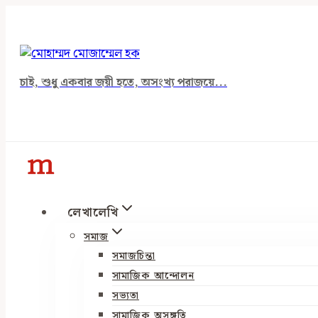
Skip
to
content
চাই, শুধু একবার জয়ী হতে, অসংখ্য পরাজয়ে...
লেখালেখি
সমাজ
সমাজচিন্তা
সামাজিক আন্দোলন
সভ্যতা
সামাজিক অসঙ্গতি