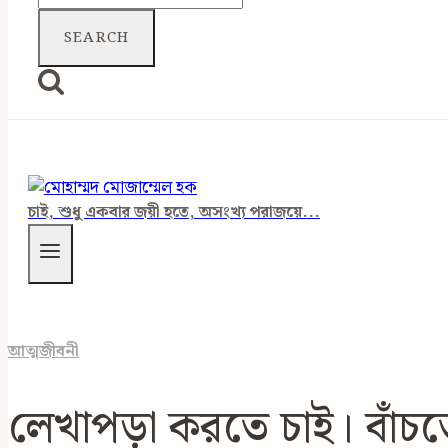
for:
চাই, শুধু একবার জয়ী হতে, অসংখ্য পরাজয়ে...
আত্মজীবনী
লেখাপড়া করতে চাই। বাঁচত