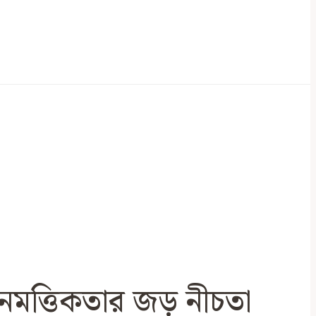
ৈমত্তিকতার জড় নীচতা