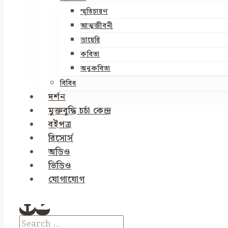
স্মৃতিচারণ
আত্মজীবনী
ডায়েরি
কবিতা
অনুকবিতা
বিবিধ
দর্শন
মুক্তবুদ্ধি চর্চা কেন্দ্র
বইপত্র
রিসোর্স
অডিও
ভিডিও
যোগাযোগ
Search