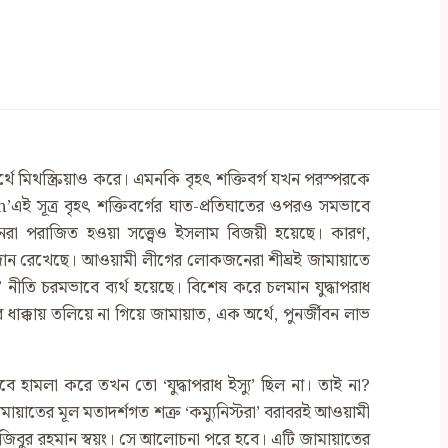
ে মিথস্ক্রিয়াও করে। এমনকি বৃহৎ শক্তিবর্গ যখন পরস্পরকে
 সূত্র বৃহৎ শক্তিবর্গের ঘাত-প্রতিঘাতের ওপরও সমভাবে
নেরা পরাজিত হওয়া সত্ত্বেও ইসলাম বিজয়ী হয়েছে। কারণ,
 অবদান রেখেছে। আওয়ামী লীগের লোকজনেরা শীঘ্রই জামায়াতে
ীতি চরমভাবে ব্যর্থ হয়েছে। বিশেষ করে চলমান যুদ্ধাপরাধ
ধাক্কায় তলিয়ে না গিয়ে জামায়াত, এক অর্থে, পুনর্জীবন লাভ
ে হামলা করে তখন তো ‘যুদ্ধাপরাধ ইস্যু’ ছিল না। তাই না?
তের মূল মতাদর্শগত শত্রু ‘কম্যুনিস্টরা’ বরাবরই আওয়ামী
মুজিবুর রহমান স্বয়ং। সে আলোচনা পরে হবে। এটি জামায়াতের