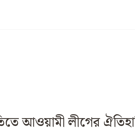
তিতে আওয়ামী লীগের ঐতিহ