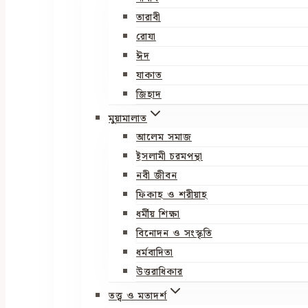
তারাবী
রোযা
ঈদ
যাকাত
জিহাদ
মুয়ামালাত
আলেম সমাজ
ইসলামী চরমপন্থা
নবী জীবন
ফিকাহ ও শরীয়াহ
ধর্মীয় শিক্ষা
বিনোদন ও সংস্কৃতি
ধর্মবাদিতা
উত্তরাধিকার
তত্ত্ব ও মতাদর্শ