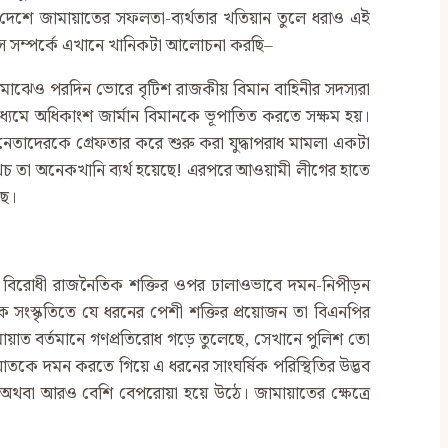
এ দেশে জামায়াতের সফলতা-ব্যর্থতার খতিয়ান তুলে ধরাও এই
সে সম্পর্কে এখানে খানিকটা আলোচনা করছি–
ার মাঝেও পরদিন ভোরে বৃটিশ রাজকীয় বিমান বাহিনীর সদস্যরা
াধ্যমে অধিকাংশ জার্মান বিমানকে ভূপাতিত করতে সক্ষম হয়।
েতাদেরকে গ্রেফতার করে শুরু করা যুদ্ধাপরাধ মামলা একটা
থচ তা অনেকখানি ব্যর্থ হয়েছে! এরপরে আওয়ামী লীগের হাতে
ছে।
ার বিরোধী রাজনৈতিক শক্তির ওপর ঢালাওভাবে দমন-নিপীড়ন
 সংস্কৃতিতে যে ধরনের পেশী শক্তির প্রয়োজন তা বিএনপির
ায়াত বর্তমানে গণপ্রতিরোধ গড়ে তুলেছে, সেখানে পুলিশ তো
কে দমন করতে গিয়ে এ ধরনের সাংঘর্ষিক পরিস্থিতির উদ্ভব
ে অথবা আরও বেশি বেপরোয়া হয়ে উঠে। জামায়াতের ক্ষেত্রে