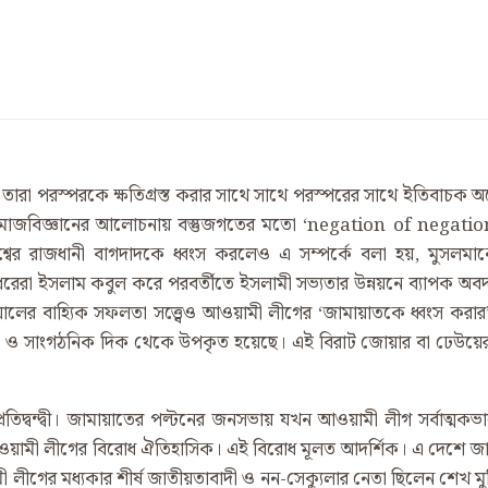
া পরস্পরকে ক্ষতিগ্রস্ত করার সাথে সাথে পরস্পরের সাথে ইতিবাচক অর্থ
সমাজবিজ্ঞানের আলোচনায় বস্তুজগতের মতো ‘negation of negation’এই
িশ্বের রাজধানী বাগদাদকে ধ্বংস করলেও এ সম্পর্কে বলা হয়, মুসলমা
ংশধরেরা ইসলাম কবুল করে পরবর্তীতে ইসলামী সভ্যতার উন্নয়নে ব্যাপক
ের বাহ্যিক সফলতা সত্ত্বেও আওয়ামী লীগের ‘জামায়াতকে ধ্বংস করার’ ন
জনৈতিক ও সাংগঠনিক দিক থেকে উপকৃত হয়েছে। এই বিরাট জোয়ার বা ঢেউয়ের 
দ্বন্দ্বী। জামায়াতের পল্টনের জনসভায় যখন আওয়ামী লীগ সর্বাত্মকভাব
ামী লীগের বিরোধ ঐতিহাসিক। এই বিরোধ মূলত আদর্শিক। এ দেশে জামায়া
ী লীগের মধ্যকার শীর্ষ জাতীয়তাবাদী ও নন-সেক্যুলার নেতা ছিলেন শেখ 