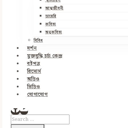
স্মৃতিচারণ
আত্মজীবনী
ডায়েরি
কবিতা
অনুকবিতা
বিবিধ
দর্শন
মুক্তবুদ্ধি চর্চা কেন্দ্র
বইপত্র
রিসোর্স
অডিও
ভিডিও
যোগাযোগ
Search
for: