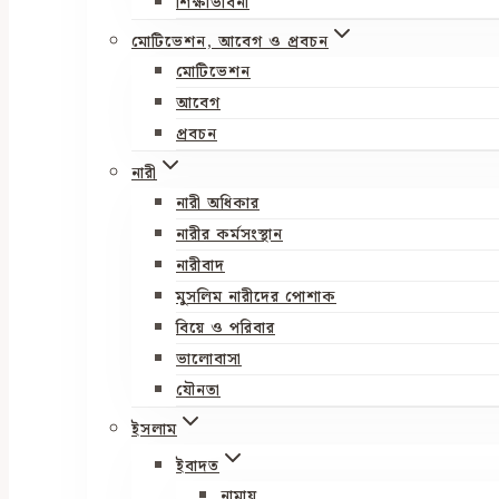
শিক্ষাভাবনা
মোটিভেশন, আবেগ ও প্রবচন
মোটিভেশন
আবেগ
প্রবচন
নারী
নারী অধিকার
নারীর কর্মসংস্থান
নারীবাদ
মুসলিম নারীদের পোশাক
বিয়ে ও পরিবার
ভালোবাসা
যৌনতা
ইসলাম
ইবাদত
নামায