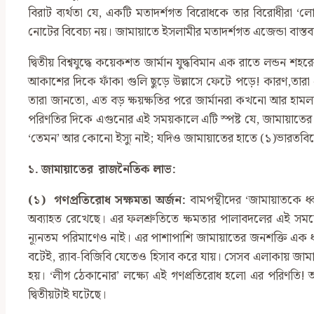
বিরাট ব্যর্থতা যে, একটি মতাদর্শগত বিরোধকে তার বিরোধীরা ‘
নোটের বিবেচ্য নয়। জামায়াতে ইসলামীর মতাদর্শগত এজেন্ডা বাস
দ্বিতীয় বিশ্বযুদ্ধে কয়েকশত জার্মান যুদ্ধবিমান এক রাতে লন্ড
আকাশের দিকে ফাঁকা গুলি ছুড়ে উল্লাসে ফেটে পড়ে! কারণ,তারা এ
তারা জানতো, এত বড় ক্ষয়ক্ষতির পরে জার্মানরা কখনো আর হামলা 
পরিণতির দিকে এগুনোর এই সময়কালে এটি স্পষ্ট যে, জামায়াতের ব
‘তেমন’ আর কোনো ইস্যু নাই; যদিও জামায়াতের হাতে (১)ভারতবিরোধী ‘ন
১
. জামায়াতের রাজনৈতিক লাভ:
(১) গণপ্রতিরোধ সক্ষমতা অর্জন:
বামপন্থীদের ‘জামায়াতকে 
অব্যাহত রেখেছে। এর ফলশ্রুতিতে ক্ষমতার পালাবদলের এই সময়ে
ন্যূনতম পরিমাণেও নাই। এর পাশাপাশি জামায়াতের জনশক্তি এক ধ
বটেই, র‍্যাব-বিজিবি যেতেও হিসাব করে যায়। সেসব এলাকায় জা
হয়। ‘লীগ ঠেকানোর’ লক্ষ্যে এই গণপ্রতিরোধ হলো এর পরিণতি! 
দ্বিতীয়টাই ঘটেছে।