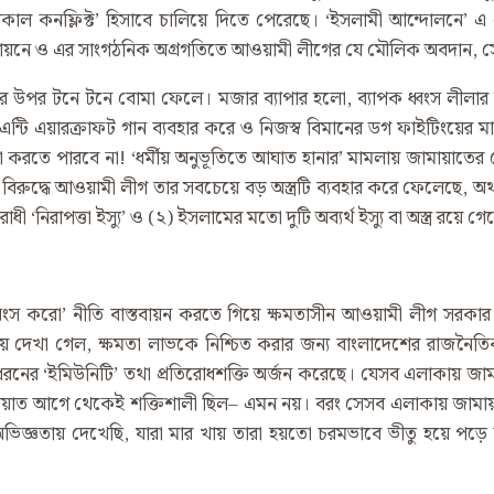
লোকাল কনফ্লিক্ট’ হিসাবে চালিয়ে দিতে পেরেছে। ‘ইসলামী আন্দোলনে’ 
্তবায়নে ও এর সাংগঠনিক অগ্রগতিতে আওয়ামী লীগের যে মৌলিক অবদান, 
ন শহরের উপর টনে টনে বোমা ফেলে। মজার ব্যাপার হলো, ব্যাপক ধ্বংস লীল
ন্টি এয়ারক্রাফট গান ব্যবহার করে ও নিজস্ব বিমানের ডগ ফাইটিংয়ের ম
করতে পারবে না! ‘ধর্মীয় অনুভূতিতে আঘাত হানার’ মামলায় জামায়াতের ন
িরুদ্ধে আওয়ামী লীগ তার সবচেয়ে বড় অস্ত্রটি ব্যবহার করে ফেলেছে, অ
িরাপত্তা ইস্যু’ ও (২) ইসলামের মতো দুটি অব্যর্থ ইস্যু বা অস্ত্র রয়ে গে
ধ্বংস করো’ নীতি বাস্তবায়ন করতে গিয়ে ক্ষমতাসীন আওয়ামী লীগ সরক
 দেখা গেল, ক্ষমতা লাভকে নিশ্চিত করার জন্য বাংলাদেশের রাজনৈতিক
রনের ‘ইমিউনিটি’ তথা প্রতিরোধশক্তি অর্জন করেছে। যেসব এলাকায় জাম
মায়াত আগে থেকেই শক্তিশালী ছিল– এমন নয়। বরং সেসব এলাকায় জামায়াত
অভিজ্ঞতায় দেখেছি, যারা মার খায় তারা হয়তো চরমভাবে ভীতু হয়ে পড়