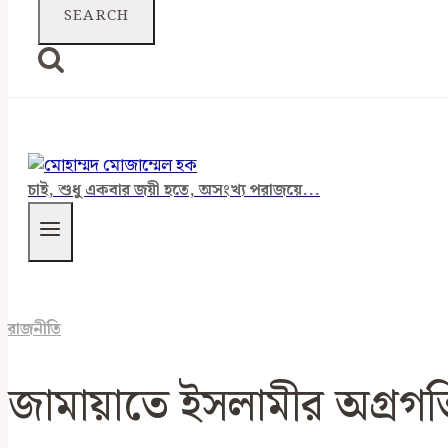
চাই, শুধু একবার জয়ী হতে, অসংখ্য পরাজয়ে...
রাজনীতি
জামায়াতে ইসলামীর অগ্রগ