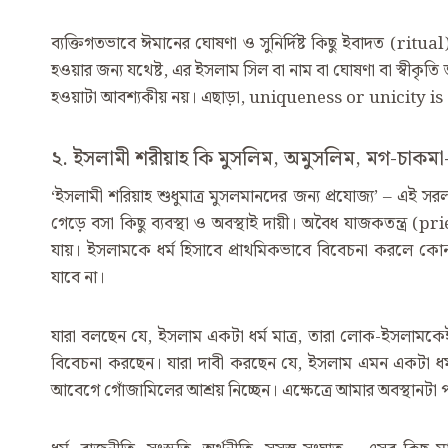
ব্যক্তিগতভাবে ঈমানের ঘোষণা ও সুনির্দিষ্ট কিছু ইবাদত (ri
হওয়ার জন্য যথেষ্ট, এর ইসলাম সিল বা নাম বা ঘোষণা বা স্বীকৃতি জর
হওয়াটা আবশ্যকীয় নয়। এছাড়া, uniqueness or unicity is
২. ইসলামী শরীয়াহ কি মুসলিম, অমুসলিম, মগ-চাকমা-
‘ইসলামী শরিয়াহ শুধুমাত্র মুসলমানদের জন্য প্রযোজ্য’ – এই সরল 
গেড়ে বসা কিছু ব্যবস্থা ও অবস্থাই দায়ী। অবৈধ যাজকতন্ত্র 
যায়। ইসলামকে ধর্ম হিসাবে প্রাথমিকভাবে বিবেচনা করলে ক
যাবে না।
যারা বলছেন যে, ইসলাম একটা ধর্ম মাত্র, তারা লোক-ইসলামকেই অ
বিবেচনা করছেন। যারা দাবী করছেন যে, ইসলাম এমন একটা ধর্ম 
আবেগে গোঁজামিলের আশ্রয় নিচ্ছেন। এক্ষেত্রে আমার অবস্থানটা পর