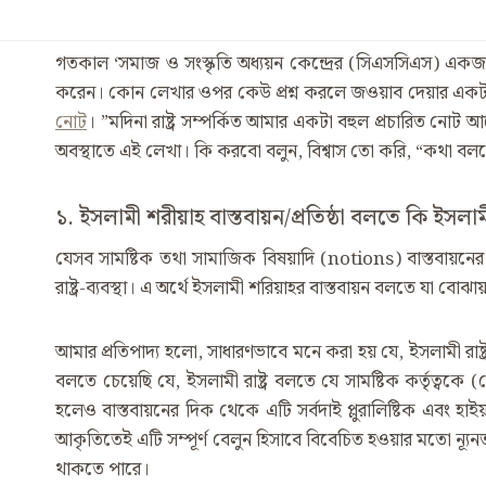
গতকাল ‘সমাজ ও সংস্কৃতি অধ্যয়ন কেন্দ্রের (সিএসসিএস) একজন 
করেন। কোন লেখার ওপর কেউ প্রশ্ন করলে জওয়াব দেয়ার একট
নোট
। ”মদিনা রাষ্ট্র সম্পর্কিত আমার একটা বহুল প্রচারিত নোট 
অবস্থাতে এই লেখা। কি করবো বলুন, বিশ্বাস তো করি, “কথা বলতে
১. ইসলামী শরীয়াহ বাস্তবায়ন/প্রতিষ্ঠা বলতে কি ইসলামী র
যেসব সামষ্টিক তথা সামাজিক বিষয়াদি (notions) বাস্তবায়নে
রাষ্ট্র-ব্যবস্থা। এ অর্থে ইসলামী শরিয়াহর বাস্তবায়ন বলতে যা বোঝায় তার
আমার প্রতিপাদ্য হলো, সাধারণভাবে মনে করা হয় যে, ইসলামী রাষ্ট
বলতে চেয়েছি যে, ইসলামী রাষ্ট্র বলতে যে সামষ্টিক কর্তৃত্বকে 
হলেও বাস্তবায়নের দিক থেকে এটি সর্বদাই প্লুরালিষ্টিক এবং হা
আকৃতিতেই এটি সম্পূর্ণ বেলুন হিসাবে বিবেচিত হওয়ার মতো ন্যূনতম 
থাকতে পারে।