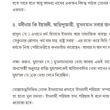
হতে পারে বলে আবু আফরা নামের একজন বিদগ্ধ পাঠক সোনার ব
একমত।
৪. মদীনায় কি ইয়াহুদী, অগ্নিপূজারী, মুসলমান সবার জ
রাসূল (স.) এখানে ধর্ম হিসাবে ইসলাম আর সামাজিক ব্যবস্
সেক্যুলার শ্লোগান ‘ধর্ম যার যার, রাষ্ট্র সবার’ –এর মতো করে তিনি
ধর্মকে নিজ পেরিফেরিতে কনফাইন্ড করেছেন। আবার ল অব দ্যা ল্য
লক্ষ্য করুন, মুহাম্মদ (স.) মুসলমানদের নেতা আবার একই সা
জনগোষ্ঠী শুধুমাত্র ব্যক্তি মুহাম্মদকেই অবিসংবাদিত নেতা মানেন ন
মুহাম্মদ (স.)কে নেতা মেনে নিয়েছিল।
মোল্লাতন্ত্রভিত্তিক লোক-ইসলামের প্রভাবে ‘ইসলামী শরিয়াহ’ 
তা হলো মূল সমস্যা। ইসলামী শরিয়াহ তথা শরিয়াহ-ই বলে দ্যায়
প্রযোজ্য হবে।