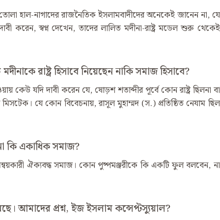
োগান তোলা হাল-নাগাদের রাজনৈতিক ইসলামবাদীদের অনেকেই জানেন না, যে
দাবী করেন, স্বপ্ন দেখেন, তাদের লালিত মদীনা-রাষ্ট্র মডেল শুরু থেকেই
তে মদীনাকে রাষ্ট্র হিসাবে নিয়েছেন নাকি সমাজ হিসাবে?
লু হওয়ায় কেউ যদি দাবী করেন যে, ষোড়শ শতাব্দীর পূর্বে কোন রাষ্ট্র ছিলনা বা
মিসটেক। যে কোন বিবেচনায়, রাসূল মুহাম্মদ (স.) প্রতিষ্ঠিত নেযাম ছিল
ল না কি একাধিক সমাজ?
্বয়কারী ঐক্যবদ্ধ সমাজ। কোন পুষ্পমঞ্জরীকে কি একটি ফুল বলবেন, না
 হয়েছে। আমাদের প্রশ্ন, ইজ ইসলাম কন্সেপ্টস্যুয়াল?