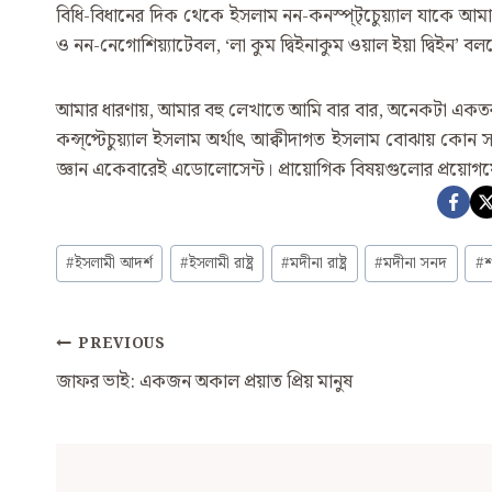
বিধি-বিধানের দিক থেকে ইসলাম নন-কনস্প্ট্চেুয়্যাল যাকে আমার
ও নন-নেগোশিয়্যাটেবল, ‘লা কুম দ্বিইনাকুম ওয়াল ইয়া দ্বিইন’ ব
আমার ধারণায়, আমার বহু লেখাতে আমি বার বার, অনেকটা একতরফ
কন্স্প্টেচুয়্যাল ইসলাম অর্থাৎ আক্বীদাগত ইসলাম বোঝায় কোন সম
জ্ঞান একেবারেই এডোলোসেন্ট। প্রায়োগিক বিষয়গুলোর প্রয়োগযোগ্
Post
#
ইসলামী আদর্শ
#
ইসলামী রাষ্ট্র
#
মদীনা রাষ্ট্র
#
মদীনা সনদ
#
শ
Tags:
Post
PREVIOUS
Navigation
জাফর ভাই: একজন অকাল প্রয়াত প্রিয় মানুষ