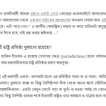
কার্যনির্বাহী আমার
পুরনো একটা লেখা
কেন্দ্রের ওয়েবসাইটে আপলোড
া বাধ্যতাবোধ থেকে
একজন পাঠকের প্রশ্নগুলোর
জওয়াব দেয়ার জন্য
এই
আছে। ওটা পড়ে নেন।” এ জাতীয় (অবাঞ্ছিত) মন্তব্য না করে খানিকটা অসুস্থ
 দিতে হবে, চাই প্রশ্ন করার অধিকার….”
াষ্ট্র প্রতিষ্ঠা বুঝানো হয়েছে?
র তাকিদ ইসলাম-এ রয়েছে সেসবের ক্ষেত্র (jurisdiction) হলো বর্তমান
 ধারাবাহিকতায় রাষ্ট্র প্রতিষ্ঠার ধারণা অন্তর্ভূক্ত।
্র এই ধারণাটি একক। ব্যাপারটা হলো এর প্রতিষ্ঠিত থাকা বা না থাকা। আমি
(নেযাম) বুঝানো হচ্ছে তা কিছু বৈশিষ্ট্যগত দিক থেকে অনন্য অর্থে মৌলিক
ইয়ারআর্কিক্যাল। একটা বেলুন ফেটে পড়া বা ফুটা না হওয়া পর্যন্ত যে কোন
কিছু বৈশিষ্ট্য থাকার শর্তে ইসলামী রাষ্ট্রও নানা অবয়বে ও মাত্রায় হতে বা