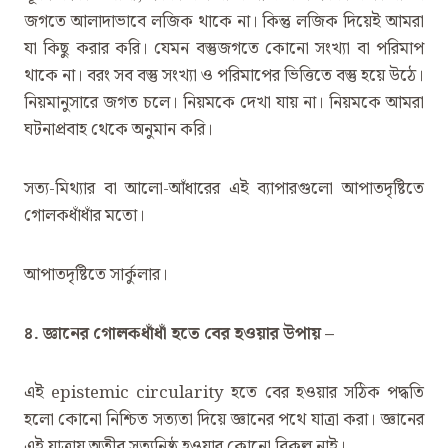
জগতে আলাদাভাবে লজিক থাকে না। কিন্তু লজিক দিয়েই আমরা
যা কিছু করার করি। যেমন বস্তুজগতে কোনো সংখ্যা বা পরিমাপ
থাকে না। বরং সব বস্তু সংখ্যা ও পরিমাপের ভিত্তিতে বস্তু হয়ে উঠে।
নিয়মানুসারে জগত চলে। নিয়মকে দেখা যায় না। নিয়মকে আমরা
ঘটনাপ্রবাহ থেকে অনুমান করি।
সত্য-মিথ্যার বা আলো-আঁধারের এই ব্যাপারগুলো আপাতদৃষ্টিতে
গোলকধাঁধাঁর মতো।
আপাতদৃষ্টিতে সার্কুলার।
৪. জ্ঞানের গোলকধাঁধাঁ হতে বের হওয়ার উপায় –
এই epistemic circularity হতে বের হওয়ার সঠিক পদ্ধতি
হলো কোনো নিশ্চিত সত্যতা দিয়ে জ্ঞানের পথে যাত্রা করা। জ্ঞানের
এই যাত্রায় অতীব সত্যনিষ্ঠ হওয়ার কোনো বিকল্প নাই।