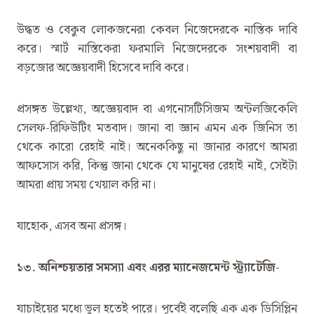
উদ্ধত ও বেকুব লোকজনেরা কেবল নিজেদেরকে নাস্তিক দাবি
করে। স্মার্ট নাস্তিকেরা ফরমালি নিজেদেরকে সংশয়বাদী বা
বড়জোর অজ্ঞেয়বাদী হিসেবে দাবি করে।
প্রসঙ্গত উল্লেখ্য, অজ্ঞেয়বাদ বা এগনোসটিসিজম অন্টলজিকেলি
সেলফ-রিফিউটিং মতবাদ। জানা বা জ্ঞান এমন এক জিনিস তা
থেকে কারো রেহাই নাই। অনেককিছু না জানার কারণে আমরা
আফসোস করি, কিন্তু জানা থেকে যে মানুষের রেহাই নাই, সেইটা
আমরা প্রায় সময় খেয়াল করি না।
যাহোক, এসব অন্য প্রসঙ্গ।
১৩. অনিশ্চয়তার সমস্যা এবং এরর ম্যানেজমেন্ট স্ট্র্যাটেজি-
যাচাইয়ের মধ্যে ভুল হতেই পারে। পূর্বেই বলেছি এক এক ডিসিপ্লিন