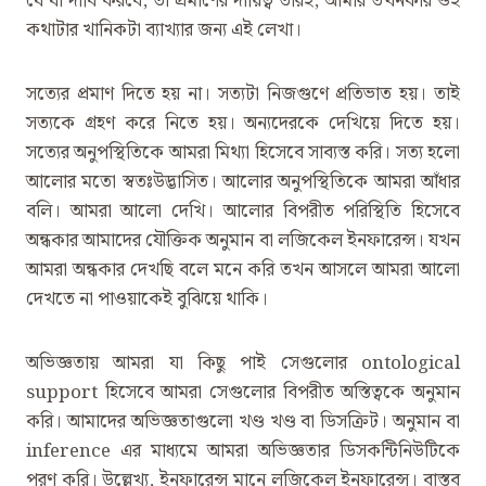
যে যা দাবি করবে, তা প্রমাণের দায়িত্ব তারই, আমার তখনকার ওই
কথাটার খানিকটা ব্যাখ্যার জন্য এই লেখা।
সত্যের প্রমাণ দিতে হয় না। সত্যটা নিজগুণে প্রতিভাত হয়। তাই
সত্যকে গ্রহণ করে নিতে হয়। অন্যদেরকে দেখিয়ে দিতে হয়।
সত্যের অনুপস্থিতিকে আমরা মিথ্যা হিসেবে সাব্যস্ত করি। সত্য হলো
আলোর মতো স্বতঃউদ্ভাসিত। আলোর অনুপস্থিতিকে আমরা আঁধার
বলি। আমরা আলো দেখি। আলোর বিপরীত পরিস্থিতি হিসেবে
অন্ধকার আমাদের যৌক্তিক অনুমান বা লজিকেল ইনফারেন্স। যখন
আমরা অন্ধকার দেখছি বলে মনে করি তখন আসলে আমরা আলো
দেখতে না পাওয়াকেই বুঝিয়ে থাকি।
অভিজ্ঞতায় আমরা যা কিছু পাই সেগুলোর ontological
support হিসেবে আমরা সেগুলোর বিপরীত অস্তিত্বকে অনুমান
করি। আমাদের অভিজ্ঞতাগুলো খণ্ড খণ্ড বা ডিসক্রিট। অনুমান বা
inference এর মাধ্যমে আমরা অভিজ্ঞতার ডিসকন্টিনিউটিকে
পূরণ করি। উল্লেখ্য, ইনফারেন্স মানে লজিকেল ইনফারেন্স। বাস্তব