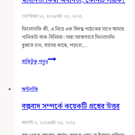
কি
কিছু
সেপ্টেম্বর ২২, ২০১৮
মার্চ ৩০, ২০২১
আছে?
ফিলোসফি কী, এ নিয়ে এক বিদগ্ধ পাঠকের সাথে আমার
খানিকটা বাক-বিনিময়। যারা সহজভাবে ফিলোসফি
বুঝতে চান, তাদের কাছে, পড়লে,…
স্বাধীনতা
বাকিটুকু পড়ুন
কিম্বা
অধীনতা,
কোনটি
অন্টলজি
সঠিক?
বস্তুবাদ সম্পর্কে কয়েকটি প্রশ্নের উত্তর
আগস্ট ১, ২০১৯
মার্চ ৩১, ২০২১