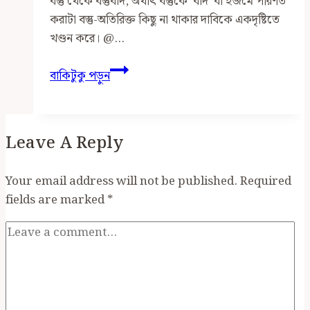
বস্তু থেকে বস্তুবাদ, অর্থাৎ বস্তুকে ‘বাদ’ বা ইজমে পরিণত
করাটা বস্তু-অতিরিক্ত কিছু না থাকার দাবিকে একদৃষ্টিতে
খণ্ডন করে। @…
বস্তুবাদ
বাকিটুকু পড়ুন
সম্পর্কে
কয়েকটি
প্রশ্নের
Leave A Reply
উত্তর
Your email address will not be published.
Required
fields are marked
*