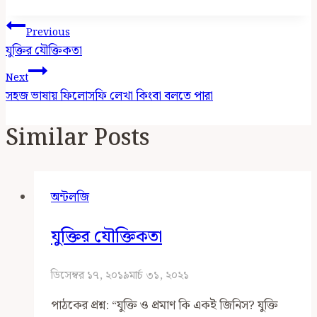
Post
Previous
Navigation
যুক্তির যৌক্তিকতা
Next
সহজ ভাষায় ফিলোসফি লেখা কিংবা বলতে পারা
Similar Posts
অন্টলজি
যুক্তির যৌক্তিকতা
ডিসেম্বর ১৭, ২০১৯
মার্চ ৩১, ২০২১
পাঠকের প্রশ্ন: “যুক্তি ও প্রমাণ কি একই জিনিস? যুক্তি