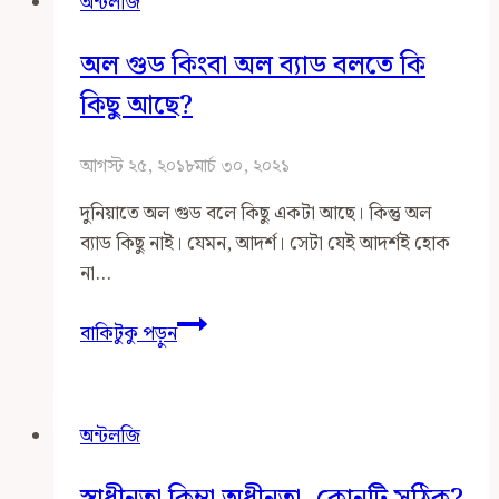
অন্টলজি
আপতিকতা
নিয়ে
অল গুড কিংবা অল ব্যাড বলতে কি
১০টা
কথা
কিছু আছে?
আগস্ট ২৫, ২০১৮
মার্চ ৩০, ২০২১
দুনিয়াতে অল গুড বলে কিছু একটা আছে। কিন্তু অল
ব্যাড কিছু নাই। যেমন, আদর্শ। সেটা যেই আদর্শই হোক
না…
অল
বাকিটুকু পড়ুন
গুড
কিংবা
অল
অন্টলজি
ব্যাড
বলতে
স্বাধীনতা কিম্বা অধীনতা, কোনটি সঠিক?