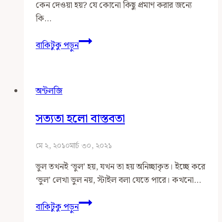
কেন দেওয়া হয়? যে কোনো কিছু প্রমাণ করার জন্যে
কি…
যুক্তির
বাকিটুকু পড়ুন
যৌক্তিকতা
অন্টলজি
সত্যতা হলো বাস্তবতা
মে ২, ২০১০
মার্চ ৩০, ২০২১
ভুল তখনই ‘ভুল’ হয়, যখন তা হয় অনিচ্ছাকৃত। ইচ্ছে করে
‘ভুল’ লেখা ভুল নয়, স্টাইল বলা যেতে পারে। কখনো…
সত্যতা
বাকিটুকু পড়ুন
হলো