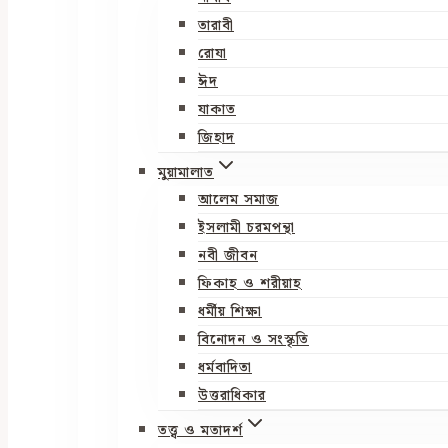
তারাবী
রোযা
ঈদ
যাকাত
জিহাদ
মুয়ামালাত
আলেম সমাজ
ইসলামী চরমপন্থা
নবী জীবন
ফিকাহ ও শরীয়াহ
ধর্মীয় শিক্ষা
বিনোদন ও সংস্কৃতি
ধর্মবাদিতা
উত্তরাধিকার
তত্ত্ব ও মতাদর্শ