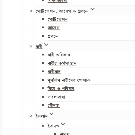
শিক্ষাভাবনা
মোটিভেশন, আবেগ ও প্রবচন
মোটিভেশন
আবেগ
প্রবচন
নারী
নারী অধিকার
নারীর কর্মসংস্থান
নারীবাদ
মুসলিম নারীদের পোশাক
বিয়ে ও পরিবার
ভালোবাসা
যৌনতা
ইসলাম
ইবাদত
নামায