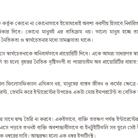
লিষ্ট ব্যক্তি কর্তৃক কোনো না কোনোভাবে ইতোমধ্যেই অবশ্য করণীয় হিসাবে নি
ার দিবে। কোনো মানুষই এর ব্যতিক্রম নয়। ভালো মানুষ হচ্ছে তারা যারা
নৈতিকতা ও স্বার্থচেতনার মধ্যে সামঞ্জস্যতা থাকে।
 স্বার্থচেতনাকে অনিবার্যভাবে প্রায়োরিটি দিবে। একে আমরা সাধারণত স্বার
ো বৃহত্তর নৈতিক দৃষ্টিভংগী বা প্যারাডাইম অব প্রায়োরিটির বাহ্যত:স্বীকৃত
ফিলোসফিক্যাল এথিকস নয়, মানুষের বাস্তব জীবন ও কর্মের ক্ষেত্রে ব
ট, তেমনি করে ইন্টারেস্টের উপরেও একটা মোর ইমপরটেন্ট বা বেসিক ফ্যাক্ট
সাথে দ্বন্দ্ব তৈরি না করবে। একইভাবে, ব্যক্তি ততক্ষণ পর্যন্ত ইন্টারেস্
 এসে পড়বে তখনই ব্যক্তি অবশ্যম্ভাবীভাবে বা ইনটুইটিভলি সব ভুলে সেই 
্বরের দাবি। আত্মরক্ষা হলো এক নম্বর ইন্সটিংক্ট।