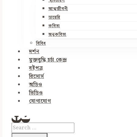
স্মৃতিচারণ
আত্মজীবনী
ডায়েরি
কবিতা
অনুকবিতা
বিবিধ
দর্শন
মুক্তবুদ্ধি চর্চা কেন্দ্র
বইপত্র
রিসোর্স
অডিও
ভিডিও
যোগাযোগ
Search
for: