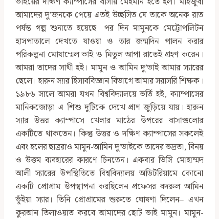
ভাইয়ের দক্ষিণ ক্যাম্পাসের বাসায় মেহমান হতে হল। মাহজুবা
আমাদের দু’জনকে পেয়ে এতই উচ্ছসিত যে তাকে অনেক রাত
পর্যন্ত গল্প শুনাতে হয়েছে। পর দিন মামুনকে মেট্টোপলিটন
হাসপাতালে দেখতে যাওয়া ও তার জন্মদিন পালন করার
পরিকল্পনা মোযাম্মেল ভাই ও মিতুল আপা রাতেই গ্রহণ করেন।
আমরা তাদের সাথী হই। মামুন ও আমিন দু’ভাই আমার স্যারের
ছেলে। হারুন স্যার হিসাববিজ্ঞান বিভাগে আমার সরাসরি শিক্ষক।
১৯৮৬ সালে আমরা যখন বিশ্ববিদ্যালয়ে ভর্তি হই, ক্যাম্পাসের
মানিকজোড়া এ শিশু দুটিকে দেখে প্রাণ জুড়িয়ে যায়। হারুন
স্যার উত্তর ক্যাম্পাসে খেলার মাঠের উপরের বাসাগুলোর
একটিতে থাকতেন। কিন্তু উত্তর ও দক্ষিণ ক্যাম্পাসের সকলেই
এবং হলের ছাত্ররাও মামুন-আমিন দু’ভাইকে তাদের ভদ্রতা, বিনয়
ও উত্তম ব্যবহারের কারণে চিনতেন। একবার ভিসি মোহাম্মদ
আলী স্যারের উপস্থিতিতে বিশ্ববিদ্যালয় অডিটরিয়ামে কোনো
একটি প্রোগ্রাম উপস্থাপনা করছিলেন প্রফেসর বদরুল আমিন
ভূঁইয়া স্যার। তিনি প্রোগ্রামের শুরুতে ঘোষণা দিলেন– এখন
কুরআন তিলাওয়াত করবে আমাদের ছোট ভাই মামুন। মামুন-