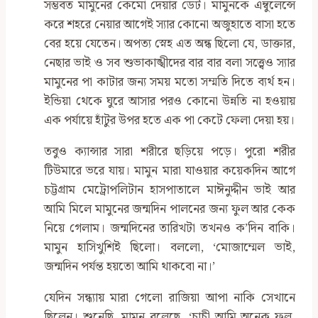
সম্ভবত মামুনের কেমো দেয়ার ডেট। মামুনকে এম্বুলেন্সে
করে শহরে নেয়ার আগেই স্যার কোনো অজুহাতে বাসা হতে
বের হয়ে যেতেন। অপত্য স্নেহ এত অন্ধ ছিলো যে, ডাক্তার,
নেছার ভাই ও সব শুভাকাঙ্খীদের বার বার বলা সত্ত্বেও স্যার
মামুনের পা কাটার জন্য সময় মতো সম্মতি দিতে ব্যর্থ হন।
ইন্ডিয়া থেকে ঘুরে আসার পরও কোনো উন্নতি না হওয়ায়
এক পর্যায়ে হাঁটুর উপর হতে এক পা কেটে ফেলা দেয়া হয়।
তবুও ক্যান্সার সারা শরীরে ছড়িয়ে পড়ে। পুরো শরীর
টিউমারে ভরে যায়। মামুন মারা যাওয়ার কয়েকদিন আগে
চট্টগ্রাম মেট্রোপলিটান হাসপাতালে মাঈনুদ্দীন ভাই আর
আমি মিলে মামুনের জন্মদিন পালনের জন্য ফুল আর কেক
নিয়ে গেলাম। জন্মদিনের তারিখটা তখনও ক’দিন বাকি।
মামুন হাসিখুশিই ছিলো। বললো, ‘মোজাম্মেল ভাই,
জন্মদিন পর্যন্ত হয়তো আমি থাকবো না।’
যেদিন সন্ধ্যায় মারা গেলো রাজিয়া আপা নাকি সেখানে
ছিলেন। শুনেছি, মামুন বলেছে, ‘চাচী আমি অনেক ফুল,