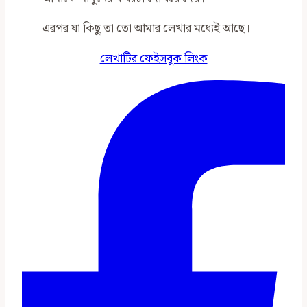
এরপর যা কিছু তা তো আমার লেখার মধ্যেই আছে।
লেখাটির ফেইসবুক লিংক