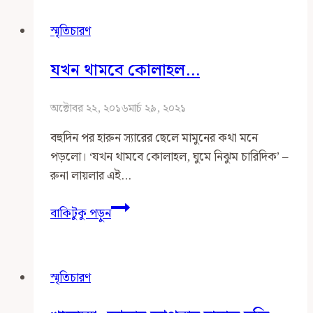
নাম
স্মৃতিচারণ
পরিবর্তনের
কাহিনী
যখন থামবে কোলাহল…
অক্টোবর ২২, ২০১৬
মার্চ ২৯, ২০২১
বহুদিন পর হারুন স্যারের ছেলে মামুনের কথা মনে
পড়লো। ‘যখন থামবে কোলাহল, ঘুমে নিঝুম চারিদিক’ –
রুনা লায়লার এই…
যখন
বাকিটুকু পড়ুন
থামবে
কোলাহল…
স্মৃতিচারণ