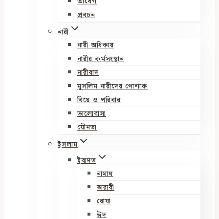
আবেগ
প্রবচন
নারী
নারী অধিকার
নারীর কর্মসংস্থান
নারীবাদ
মুসলিম নারীদের পোশাক
বিয়ে ও পরিবার
ভালোবাসা
যৌনতা
ইসলাম
ইবাদত
নামায
তারাবী
রোযা
ঈদ