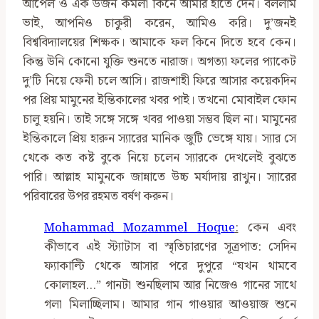
আপেল ও এক ডজন কমলা কিনে আমার হাতে দেন। বললাম
ভাই, আপনিও চাকুরী করেন, আমিও করি। দু’জনই
বিশ্ববিদ্যালয়ের শিক্ষক। আমাকে ফল কিনে দিতে হবে কেন।
কিন্তু উনি কোনো যুক্তি শুনতে নারাজ। অগত্যা ফলের প্যাকেট
দু’টি নিয়ে ফেনী চলে আসি। রাজশাহী ফিরে আসার কয়েকদিন
পর প্রিয় মামুনের ইন্তিকালের খবর পাই। তখনো মোবাইল ফোন
চালু হয়নি। তাই সঙ্গে সঙ্গে খবর পাওয়া সম্ভব ছিল না। মামুনের
ইন্তিকালে প্রিয় হারুন স্যারের মানিক জুটি ভেঙ্গে যায়। স্যার সে
থেকে কত কষ্ট বুকে নিয়ে চলেন স্যারকে দেখলেই বুঝতে
পারি। আল্লাহ মামুনকে জান্নাতে উচ্চ মর্যাদায় রাখুন। স্যারের
পরিবারের উপর রহমত বর্ষণ করুন।
Mohammad Mozammel Hoque
:
কেন এবং
কীভাবে এই স্ট্যাটাস বা স্মৃতিচারণের সূত্রপাত: সেদিন
ফ্যাকাল্টি থেকে আসার পরে দুপুরে “যখন থামবে
কোলাহল…” গানটা শুনছিলাম আর নিজেও গানের সাথে
গলা মিলাচ্ছিলাম। আমার গান গাওয়ার আওয়াজ শুনে