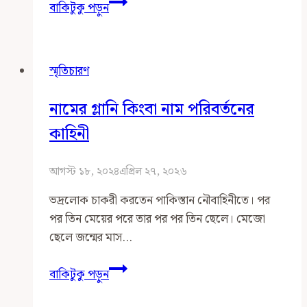
কামরুল
বাকিটুকু পড়ুন
হুদা
স্মরণে
স্মৃতিচারণ
নামের গ্লানি কিংবা নাম পরিবর্তনের
কাহিনী
আগস্ট ১৮, ২০২৪
এপ্রিল ২৭, ২০২৬
ভদ্রলোক চাকরী করতেন পাকিস্তান নৌবাহিনীতে। পর
পর তিন মেয়ের পরে তার পর পর তিন ছেলে। মেজো
ছেলে জন্মের মাস…
নামের
বাকিটুকু পড়ুন
গ্লানি
কিংবা