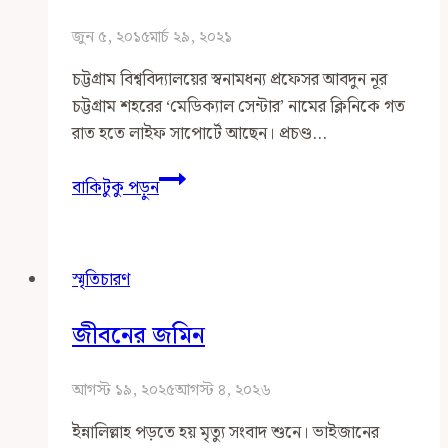
জুন ৫, ২০১৫
মার্চ ২৯, ২০২১
চট্টগ্রাম বিশ্ববিদ্যালয়ের স্বনামধন্য প্রফেসর আবদুন নূর
চট্টগ্রাম শহরের ‘মেডিক্যাল সেন্টার’ নামের ক্লিনিকে গত
রাত হতে লাইফ সাপোর্টে আছেন। প্রচণ্ড…
প্রফেসর
বাকিটুকু পড়ুন
আবদুন
নূর:
কিছু
স্মৃতিচারণ
স্মৃতি
কিছু
জীবনের জমিন
কথা
আগস্ট ১৯, ২০২৫
আগস্ট ৪, ২০২৬
ইন্নালিল্লাহ পড়তে হয় মৃত্যু সংবাদ শুনে। ভাইজানের