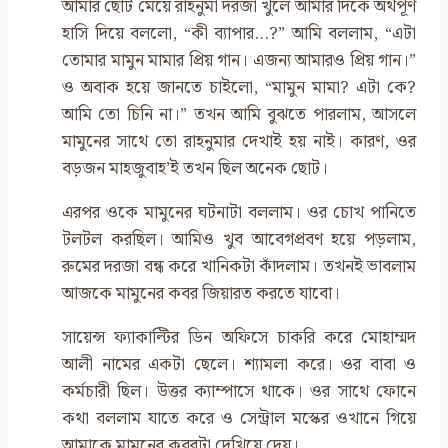
আমার ছোট মেয়ে রাহনুমা দরজা খুলে আমার দিকে অর্থপূর্ণ
হাসি দিয়ে বললো, “কী ব্যাপার…?” আমি বললাম, “এটা
তোমার মামুন মামার প্রিয় গান। এজন্য আমারও প্রিয় গান।”
ও অবাক হয়ে জানতে চাইলো, “মামুন মামা? এটা কে?
আমি তো চিনি না।” তখন আমি বুঝতে পারলাম, আসলে
মামুনের সাথে তো রাহনুমার দেখাই হয় নাই। কারণ, ওর
বড়জন মাহজুবাহ’ই তখন ছিল অনেক ছোট।
এরপর ওকে মামুনের ঘটনাটা বললাম। ওর চোখ পানিতে
টলটল করছিল। আমিও খুব আবেগপ্রবণ হয়ে পড়লাম,
রুমের দরজা বন্ধ করে খানিকটা কাঁদলাম। তখনই ভাবলাম
আজকে মামুনের কবর জিয়ারত করতে যাবো।
সায়েন্স ফ্যাকাল্টির ডিন অফিসে চাকরি করে মোহাম্মদ
আলী নামের একটা ছেলে। শ্যামলা করে। ওর বাবা ও
কর্মচারী ছিল। উত্তর ক্যাম্পাসে থাকে। ওর সাথে ফোনে
কথা বললাম যাতে করে ও সেন্ট্রাল মস্কের ওখানে গিয়ে
আমাকে মামুনের কবরটা দেখিয়ে দেয়।