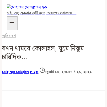
চাই, শুধু একবার জয়ী হতে, অসংখ্য পরাজয়ে...
স্মৃতিচারণ
যখন থামবে কোলাহল, ঘুমে নিঝুম
চারিদিক…
মোহাম্মদ মোজাম্মেল হক
জুলাই ১৫, ২০১৮
মার্চ ২৯, ২০২১