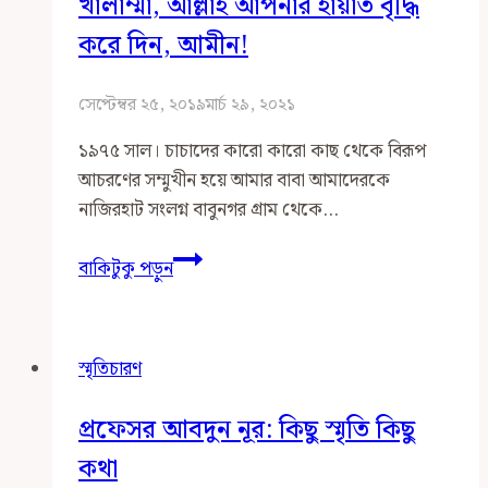
খালাম্মা, আল্লাহ আপনার হায়াত বৃদ্ধি
করে দিন, আমীন!
সেপ্টেম্বর ২৫, ২০১৯
মার্চ ২৯, ২০২১
১৯৭৫ সাল। চাচাদের কারো কারো কাছ থেকে বিরূপ
আচরণের সম্মুখীন হয়ে আমার বাবা আমাদেরকে
নাজিরহাট সংলগ্ন বাবুনগর গ্রাম থেকে…
খালাম্মা,
বাকিটুকু পড়ুন
আল্লাহ
আপনার
হায়াত
স্মৃতিচারণ
বৃদ্ধি
করে
প্রফেসর আবদুন নূর: কিছু স্মৃতি কিছু
দিন,
আমীন!
কথা