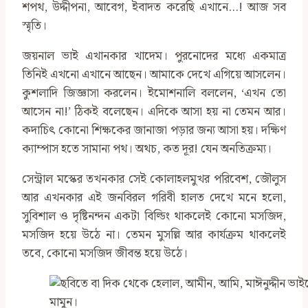
শপথ, উদ্দীপনা, আবেগ, ইবাদত করেছি এখানে…! আজ সব
স্মৃতি।
জয়নাল ভাই এখানকার খাদেম। পুরনোদের মধ্যে একমাত্র
তিনিই এখনো এখানে আছেন। আমাকে দেখে এগিয়ে আসলেন।
কুশলাদি জিজ্ঞাসা করলেন। ইমোশনালি বললেন, ‘এখন তো
আসেন না!’ ঠিকই বলেছেন। এদিকে আসা হয় না তেমন আর।
কদাচিৎ কোনো শিক্ষকের জানাজা পড়ার জন্য আসা হয়। দক্ষিণ
ক্যাম্পাস হতে সামান্য পথ। অথচ, কত দূর! যেন অনতিক্রম্য।
সেন্ট্রাল মস্কের তখনকার সেই কোলাহলমুখর পরিবেশ, জৌলুস
আর এখনকার এই জনবিরল গরিবী হালত দেখে মনে হলো,
সুবিশাল ও দৃষ্টিনন্দন একটা বিল্ডিং থাকলেই কোনো মসজিদ,
মসজিদ হয়ে উঠে না। তেমন মুসল্লি আর কার্যক্রম থাকলেই
তবে, কোনো মসজিদ জীবন্ত হয়ে উঠে।