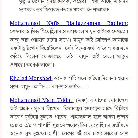
মৃত্যুও তেমনি হৃদয়বিদারক, কষ্টের!!! ইচ্ছা আছে, একদিন
স‍্যারের কবর জিয়ারত করতে যাবো। ইনশাআল্লাহ!
Mohammad Nafiz Riaduzzaman Badhon
:
শেষবার আমিও গিয়েছিলাম হাসপাতালে মামুন ভাইকে দেখতে।
আম্মু আর ওয়াহাব চাচীর সাথে। মামুন ভাই সেদিনও আমাকে
একটা চুয়িংগাম দিয়েছিলেন। সেই দিনের কথা আজ আবার মনে
করিয়ে দিলেন মোজাম্মেল ভাই। মামুন ভাই ভালো থাকুন
ওপারে। অনেক ভালো।
Khaled Morshed
:
অনেক স্মৃতি মনে করিয়ে দিলেন। হারুন
স্যার, মামুন, আমিন… ক্যাম্পাস লাইফ…।
Mohammad Main Uddin
:
(এক) আমাদের মোযাম্মেল
ভাই অনেক সুন্দর লিখেন। বিষয়বস্তুর গুরুত্বের সাথে মিলিয়ে
আবেগ ফুটিয়ে তুলতে পারেন। শাহজালাল হলে আমরা দু’জন
৫/৮ ও ৫/৯ পাশাপাশি দুরুমে অনেক দিন থেকেছি। ছাত্রজীবনে
অনেক সুখ-দুঃখের সাথী। বেকার জীবনে চকবাজারেও বেশ