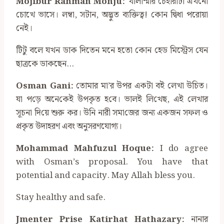
Mojibur Rahman Monju:
খালাম্মার চেহারাটা এখনো
চোখে ভাসে। লম্বা, সটান, অদ্ভুত ব্যক্তিত্ব! কোন দ্বিধা পরোয়া
নেই।
টিটু বলে যখন ডাক দিতেন মনে হতো কোন হেড মিস্ট্রেস যেন
ছাত্রকে ডাকছেন…
Osman Gani:
‌তোমার মা’র উপর একটা বই লেখা উচিত।
যা প‌ড়ে অন‌ে‌কেই উপকৃত হ‌বে। ভালই লি‌খেছ, এই লেখার
সূচনা দি‌য়ে শুরু কর। উনি নারী সমা‌জের জন্য একজন সফল ও
প্রকৃত উদাহরণ এবং অনুসরণযোগ্য।
Mohammad Mahfuzul Hoque:
I do agree
with Osman’s proposal. You have that
potential and capacity. May Allah bless you.
Stay healthy and safe.
Jmenter Prise Katirhat Hathazary:
নানার