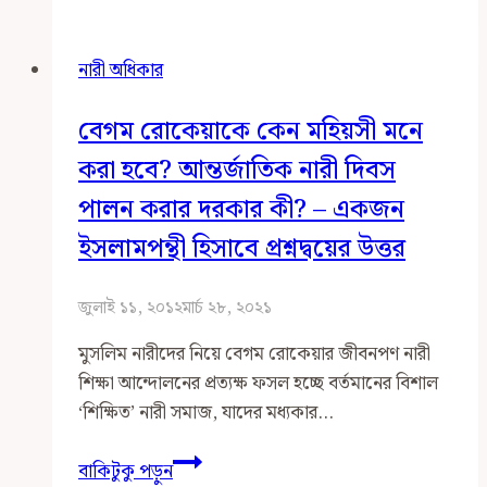
দিবস,
নারীবাদ
নারী অধিকার
ও
ইসলামপন্থীদের
বেগম রোকেয়াকে কেন মহিয়সী মনে
ভূমিকা
করা হবে? আন্তর্জাতিক নারী দিবস
পালন করার দরকার কী? – একজন
ইসলামপন্থী হিসাবে প্রশ্নদ্বয়ের উত্তর
জুলাই ১১, ২০১২
মার্চ ২৮, ২০২১
মুসলিম নারীদের নিয়ে বেগম রোকেয়ার জীবনপণ নারী
শিক্ষা আন্দোলনের প্রত্যক্ষ ফসল হচ্ছে বর্তমানের বিশাল
‘শিক্ষিত’ নারী সমাজ, যাদের মধ্যকার…
বেগম
বাকিটুকু পড়ুন