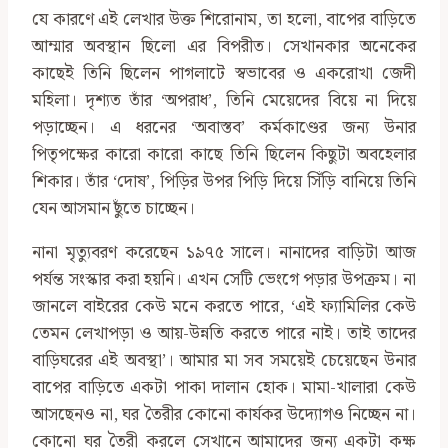
যে কারণে এই লেখার উক্ত শিরোনাম, তা হলো, বাপের বাড়িতে
আম্মার অবস্থান ছিলো এর বিপরীত। সেখানকার অনেকের
কাছেই তিনি ছিলেন পাগলাটে স্বভাবের ও একরোখা জেদী
মহিলা। দৃশ‍্যত তাঁর ‘অপরাধ’, তিনি মেয়েদের বিয়ে না দিয়ে
পড়াচ্ছেন। এ ধরনের ‘অবাস্তব’ কর্মকাণ্ডের জন্য উনার
পিতৃপক্ষের কারো কারো কাছে তিনি ছিলেন কিছুটা অবহেলার
শিকার। তাঁর ‘দোষ’, পিড়ির উপর পিড়ি দিয়ে সিঁড়ি বানিয়ে তিনি
যেন আসমান ছুঁতে চাচ্ছেন।
নানা মৃত্যুবরণ করেছেন ১৯৭৫ সালে। নানাদের বাড়িটা আজ
পর্যন্ত সংস্কার করা হয়নি। এখন সেটি ভেংগে পড়ার উপক্রম। না
জানলে বাইরের কেউ মনে করতে পারে, ‘এই ফ্যামিলির কেউ
তেমন লেখাপড়া ও আয়-উন্নতি করতে পারে নাই। তাই তাদের
বাড়িঘরের এই অবস্থা’। আমার মা সব সময়েই চেয়েছেন উনার
বাপের বাড়িতে একটা পাকা দালান হোক। মামা-খালারা কেউ
আসছেনও না, ঘর তৈরীর কোনো কার্যকর উদ্যোগও নিচ্ছেন না।
কোনো ঘর তৈরী করলে সেখানে আমাদের জন্য একটা কক্ষ