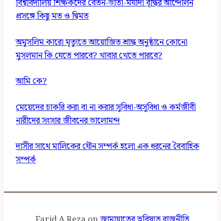
বিশ্ববিদ্যালয় শিক্ষকদের বেতন-ভাতা-মর্যাদা বৃদ্ধির আন্দোলন
প্রসঙ্গে কিছু মত ও দ্বিমত
অমুসলিম কারো মৃত্যুতে আয়োজিত শ্রাদ্ধ অনুষ্ঠানে কোনো
মুসলমান কি যেতে পারবে? খাবার খেতে পারবে?
আমি কে?
মেয়েদের চাকরি করা বা না করার সুবিধা-অসুবিধা ও কর্মজীবী
নারীদের সংসার জীবনের ভালোমন্দ
দাসীর সাথে মালিকের যৌন সম্পর্ক হলো এক ধরনের বৈবাহিক
সম্পর্ক
Farid A Reza
on
জামায়াতের ভবিষ্যত রাজনীতি