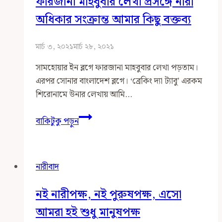
ফারজানা মাহবুবার লেখা প্রসঙ্গে নারী
অধিকার সংক্রান্ত আমার কিছু বক্তব্য
মার্চ ৩, ২০২১
মার্চ ২৮, ২০২১
সামহোয়ার ইন ব্লগে ফারজানা মাহবুবার লেখা পড়তাম।
এরপর সোনার বাংলাদেশ ব্লগে। ‌‘ব্রেকিং দ্যা ট্যাবু’ এরকম
শিরোনামে উনার লেখায় আমি…
ফারজানা
বাকিটুকু পড়ুন
মাহবুবার
লেখা
প্রসঙ্গে
নারীবাদ
নারী
অধিকার
নই নারীপক্ষ, নই পুরুষপক্ষ, এসো
সংক্রান্ত
আমার
আমরা হই শুধু মানুষপক্ষ