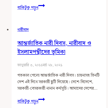
নারীবাদের
বাকিটুকু পড়ুন
এই
যুগে
পুরুষেরা
নারীবাদ
কি
রিভার্স
আন্তর্জাতিক নারী দিবস, নারীবাদ ও
ডিসক্রিমিনেশনের
শিকার?
ইসলামপন্থীদের ভূমিকা
জানুয়ারি ৩, ২০১১
মার্চ ২৮, ২০২১
গতকাল গেলো আন্তর্জাতিক নারী দিবস। চায়নাসহ তিনটি
দেশ এই দিনে সরকারী ছুটি দিয়েছে। দেশে-বিদেশে,
সরকারী-বেসরকারী নানান কর্মসূচি। আমাদের দেশের…
আন্তর্জাতিক
বাকিটুকু পড়ুন
নারী