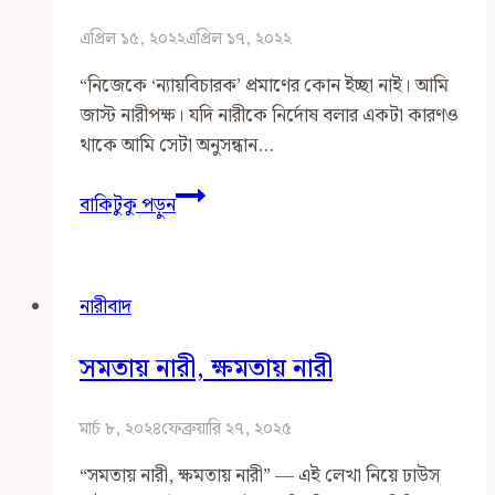
কিছু
বক্তব্য
এপ্রিল ১৫, ২০২২
এপ্রিল ১৭, ২০২২
‍“নিজেকে ‌‘ন্যায়বিচারক’ প্রমাণের কোন ইচ্ছা নাই। আমি
জাস্ট নারীপক্ষ। যদি নারীকে নির্দোষ বলার একটা কারণও
থাকে আমি সেটা অনুসন্ধান…
নই
বাকিটুকু পড়ুন
নারীপক্ষ,
নই
পুরুষপক্ষ,
নারীবাদ
এসো
আমরা
সমতায় নারী, ক্ষমতায় নারী
হই
শুধু
মার্চ ৮, ২০২৪
ফেব্রুয়ারি ২৭, ২০২৫
মানুষপক্ষ
“সমতায় নারী, ক্ষমতায় নারী” — এই লেখা নিয়ে ঢাউস