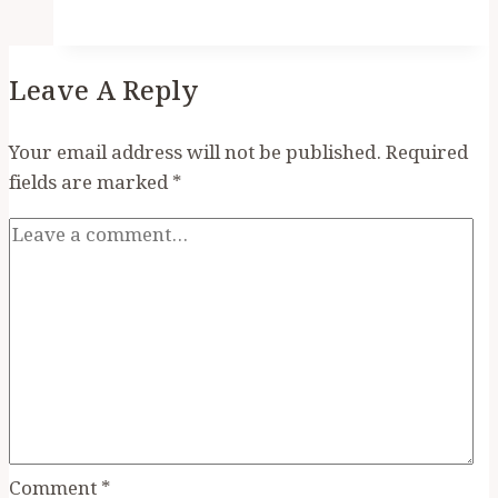
রোকেয়াকে
কেন
মহিয়সী
Leave A Reply
মনে
করা
হবে?
Your email address will not be published.
Required
আন্তর্জাতিক
fields are marked
*
নারী
দিবস
পালন
করার
দরকার
কী?
–
একজন
ইসলামপন্থী
হিসাবে
Comment
*