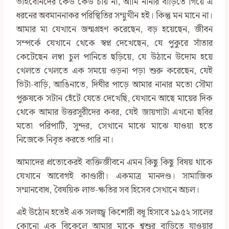
ভাইবোনদের কেউ কেউ চায় না, আমি নানার বাড়িতে গিয়ে এ
ধরনের অবমাননাকর পরিস্থিতির সম্মুখীন হই। কিন্তু মন মানে না।
আমার মা যেখানে জন্মগ্রহণ করেছেন, বড় হয়েছেন, জীবন
সম্পর্কে যেখানে থেকে স্বপ্ন দেখেছেন, যে পুকুরে সাঁতার
কেটেছেন লম্বা চুল পানিতে ছড়িয়ে, যে উঠানে উদোম হয়ে
খেলতে খেলতে এক সময়ে ওড়না পড়া শুরু করেছেন, যেই
ভিটা-বাড়ি, আঙিনাতে, দিঘীর পাড়ে আমার নানার মতো সৌম্য
পুরুষকে সটান হেঁটে যেতে দেখেছি, যেখানে আছে মায়ের দিক
থেকে আমার উত্তরসূরীদের কবর, যেই জায়গাটা এখনো ছবির
মতো পরিপাটি, সুন্দর, সেখানে মাঝে মাঝে যাওয়া হতে
নিজেকে নিবৃত করতে পারি না।
আমাদের প্রত‍্যেকেরই ব্যক্তিজীবনে এমন কিছু কিছু বিষয় থাকে
যেখানে আবেগই কাণ্ডারী। একমাত্র মানদণ্ড। সামাজিক
সম্মানবোধ, বৈষয়িক লাভ-ক্ষতির সব হিসেব সেখানে অচল।
এই উঠোন হতেই এক সলজ্জ্ব কিশোরী বধূ হিসাবে ১৯৫২ সালের
কোনো এক বিকেলে আমার মাকে শ্বশুর বাড়িতে যাওয়ার