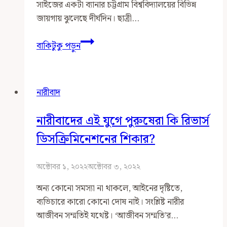
সাইজের একটা ব্যানার চট্টগ্রাম বিশ্ববিদ্যালয়ের বিভিন্ন
জায়গায় ঝুলেছে দীর্ঘদিন। ছাত্রী…
সমতায়
বাকিটুকু পড়ুন
নারী,
ক্ষমতায়
নারী
নারীবাদ
নারীবাদের এই যুগে পুরুষেরা কি রিভার্স
ডিসক্রিমিনেশনের শিকার?
অক্টোবর ১, ২০২২
অক্টোবর ৩, ২০২২
অন্য কোনো সমস্যা না থাকলে, আইনের দৃষ্টিতে,
ব্যভিচারে কারো কোনো দোষ নাই। সংশ্লিষ্ট নারীর
আজীবন সম্মতিই যথেষ্ট। ‘আজীবন সম্মতি’র…