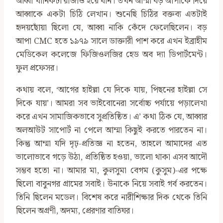
আব্বা খানিকটা রাজীও হয়ে যান। তখন আম্মা বড় আপাকে দিয়ে
আব্বাকে একটা চিঠি লেখান। শুনেছি চিঠির বক্তব্য এতটাই
হৃদয়ছোঁয়া ছিলো যে, আব্বা নাকি কেঁদে ফেলেছিলেন। বড়
আপা CMC হতে ১৯৭৯ সালে ডাক্তারী পাশ করে এখন ইব্রাহীম
মেডিকেল কলেজে ফিজিওলজির হেড অব দ্যা ডিপার্টমেন্ট।
ফুল প্রফেসর।
কথায় বলে, ‘আগের হাইল্লা যে দিকে যায়, পিছনের হাইল্লা সে
দিকে যায়’। আমরা সব ভাইবোনেরা সর্বোচ্চ পর্যায়ে পড়ালেখা
করে এখন সামাজিকভাবে সুপ্রতিষ্ঠিত। এ’ কথা ঠিক যে, আব্বার
অলআউট সাপোর্ট না পেলে আম্মা কিছুই করতে পারতেন না।
কিন্তু আম্মা যদি দৃঢ়-প্রতিজ্ঞ না হতেন, তাহলে আমাদের এত
ভালোভাবে গড়ে উঠা, প্রতিষ্ঠিত হওয়া, ভালো থাকা এসব আদৌ
সম্ভব হতো না। আমার মা, কুলসুমা বেগম (কুসুম)-এর পক্ষে
ছিলো বাবুনগর গ্রামের সবাই। উনাকে নিয়ে সবাই গর্ব করতেন।
তিনি ছিলেন মডেল। বিশেষ করে নারীশিক্ষার দিক থেকে তিনি
ছিলেন অগ্রণী, অদম‍্য, প্রেরণার বাতিঘর।